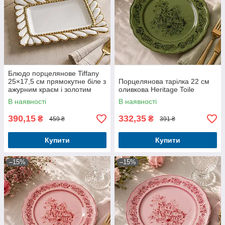
Блюдо порцелянове Tiffany
25×17,5 см прямокутне біле з
Порцелянова тарілка 22 см
ажурним краєм і золотим
оливкова Heritage Toile
декором
В наявності
В наявності
390,15
332,35
₴
₴
459 ₴
391 ₴
Купити
Купити
–15%
–15%