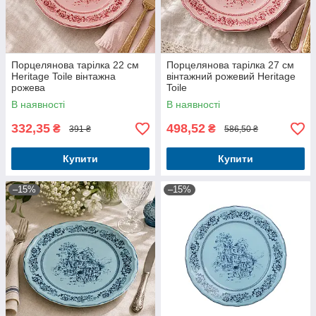
Порцелянова тарілка 22 см
Порцелянова тарілка 27 см
Heritage Toile вінтажна
вінтажний рожевий Heritage
рожева
Toile
В наявності
В наявності
332,35
498,52
₴
₴
391 ₴
586,50 ₴
Купити
Купити
–15%
–15%