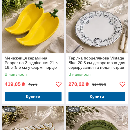
Менажниця керамічна
Тарілка порцелянова Vintage
Pepper на 2 відділення 21 ×
Blue 20,5 см декоративна для
18,5×5,5 см у формі перцю
сервірування та подачі страв
В наявності
В наявності
419,05
270,22
₴
₴
493 ₴
317,90 ₴
Купити
Купити
–15%
–15%