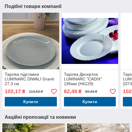
Подібні товари компанії
Тарілка підставна
Тарілка Десертна
Тарі
LUMINARC DIWALI Granit
LUMINARC "CADIX"
LUM
27,3 см
195мм (H4129)
(D73
102,17
62,49
102
₴
₴
113,52 ₴
69,43 ₴
Купити
Купити
Акційні пропозиції та новинки
–15%
–15%