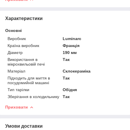
Характеристики
Основні
Виробник
Luminarc
Країна виробник
Франція
Діаметр
190 мм
Використання в
Так
мікрохвильовій печі
Матеріал
Склокераміка
Підходить для миття в
Так
посудомийній машині
Тип тарілки
Обідня
Зберігання в холодильнику
Так
Приховати
Умови доставки