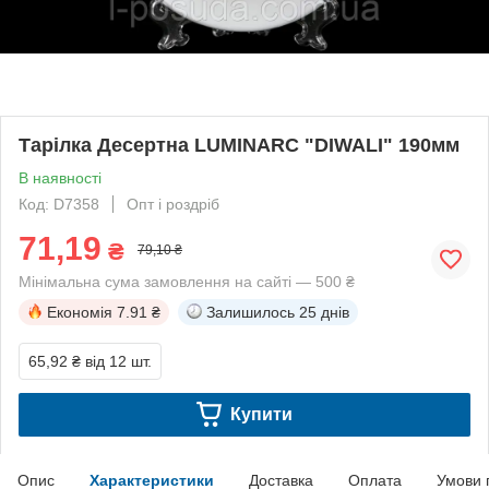
Тарілка Десертна LUMINARC "DIWALI" 190мм
В наявності
Код: D7358
Опт і роздріб
71,19
₴
79,10 ₴
Мінімальна сума замовлення на сайті — 500 ₴
Економія
7.91 ₴
Залишилось
25 днів
65,92 ₴
від 12 шт.
Купити
Опис
Характеристики
Доставка
Оплата
Умови 