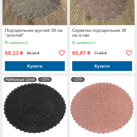
Подтарельник круглий 38 см
Серветка-подтарельник 38
"золотий"
см із пвх
В наявності
В наявності
68,13
65,87
₴
₴
80,15 ₴
77,49 ₴
Купити
Купити
Найкраща Ціна!
–15%
–15%