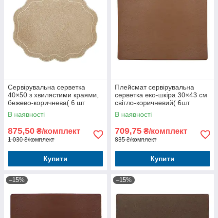
Сервірувальна серветка
Плейсмат сервірувальна
40×50 з хвилястими краями,
серветка еко-шкіра 30×43 см
бежево-коричнева( 6 шт
світло-коричневий( 6шт
упаковка)
комлект
В наявності
В наявності
875,50
709,75
₴/комплект
₴/комплект
1 030 ₴/комплект
835 ₴/комплект
Купити
Купити
–15%
–15%