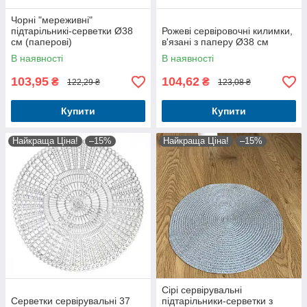
Чорні "мереживні"
підтарільникі-серветки Ø38
Рожеві сервіровочні килимки,
см (паперові)
в'язані з паперу Ø38 см
В наявності
В наявності
103,95
104,62
₴
₴
122,29 ₴
123,08 ₴
Купити
Купити
Найкраща Ціна!
–15%
Найкраща Ціна!
–15%
Сірі сервірувальні
Серветки сервірувальні 37
підтарільники-серветки з