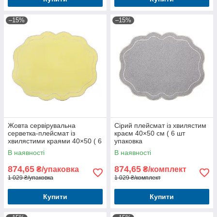
–15%
–15%
Жовта сервірувальна
Сірий плейсмат із хвилястим
серветка-плейсмат із
краєм 40×50 см ( 6 шт
хвилястими краями 40×50 ( 6
упаковка
шт упаковка
В наявності
В наявності
874,65
874,65
₴/упаковка
₴/комплект
1 029 ₴/упаковка
1 029 ₴/комплект
Купити
Купити