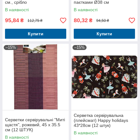
см., срібло
паєтками Ø38 см
В наявності
В наявності
95,84
80,32
₴
₴
112,75 ₴
94,50 ₴
Купити
Купити
–15%
–15%
Серветка сервірувальна
Серветки сервірувальні "Миті
(плейсмат) Happy holidays
щастя", рожевий, 45 х 35.5
43*28см (12 штук)
см (12 ШТУК)
В наявності
В наявності