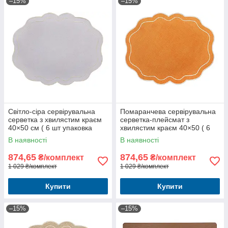
–15%
–15%
Світло-сіра сервірувальна
Помаранчева сервірувальна
серветка з хвилястим краєм
серветка-плейсмат з
40×50 см ( 6 шт упаковка
хвилястим краєм 40×50 ( 6
шт комлект)
В наявності
В наявності
874,65
874,65
₴/комплект
₴/комплект
1 029 ₴/комплект
1 029 ₴/комплект
Купити
Купити
–15%
–15%