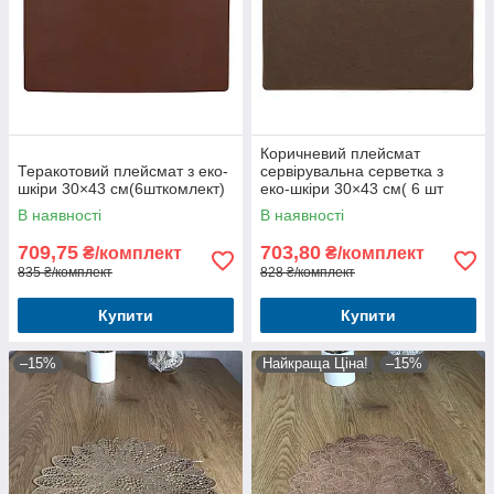
Коричневий плейсмат
Теракотовий плейсмат з еко-
сервірувальна серветка з
шкіри 30×43 см(6шткомлект)
еко-шкіри 30×43 см( 6 шт
комлект)
В наявності
В наявності
709,75
703,80
₴/комплект
₴/комплект
835 ₴/комплект
828 ₴/комплект
Купити
Купити
–15%
Найкраща Ціна!
–15%