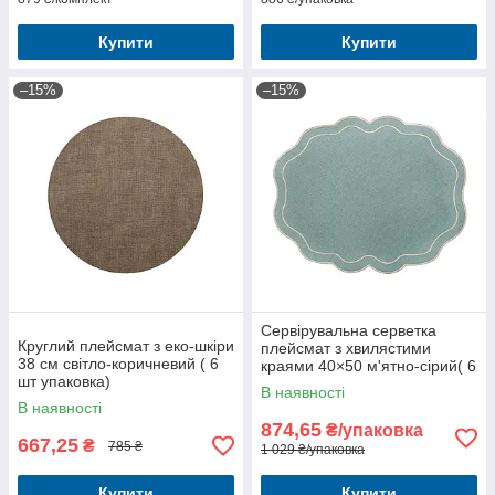
Купити
Купити
–15%
–15%
Сервірувальна серветка
Круглий плейсмат з еко-шкіри
плейсмат з хвилястими
38 см світло-коричневий ( 6
краями 40×50 м'ятно-сірий( 6
шт упаковка)
шт упаковка
В наявності
В наявності
874,65
₴/упаковка
667,25
₴
785 ₴
1 029 ₴/упаковка
Купити
Купити