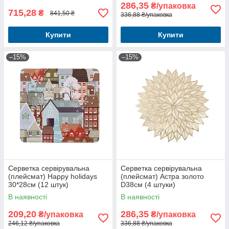
286,35
₴/упаковка
715,28
₴
841,50 ₴
336,88 ₴/упаковка
Купити
Купити
–15%
–15%
Серветка сервірувальна
Серветка сервірувальна
(плейсмат) Happy holidays
(плейсмат) Астра золото
30*28см (12 штук)
D38см (4 штуки)
В наявності
В наявності
209,20
286,35
₴/упаковка
₴/упаковка
246,12 ₴/упаковка
336,88 ₴/упаковка