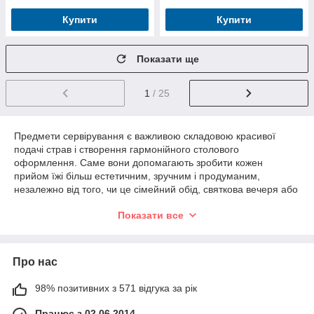
Купити
Купити
Показати ще
1
/ 25
Предмети сервірування є важливою складовою красивої
подачі страв і створення гармонійного столового
оформлення. Саме вони допомагають зробити кожен
прийом їжі більш естетичним, зручним і продуманим,
незалежно від того, чи це сімейний обід, святкова вечеря або
професійне ресторанне обслуговування.
Показати все
У категорії представлені сервірувальні блюда, салатники,
менажниці, тортівниці, фруктівниці, цукерниці, підставки для
подачі, соусники, блюда для закусок, підноси та інші
Про нас
аксесуари, які використовуються для сервірування столу й
подачі різноманітних страв.
98% позитивних з 571 відгука за рік
Для виготовлення використовуються склокераміка, фарфор,
кераміка, скло, метал і сучасні комбіновані матеріали.
Працює з 02.06.2014