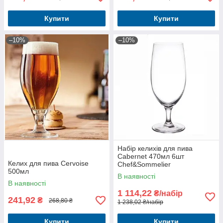
Купити
Купити
–10%
–10%
Набір келихів для пива
Cabernet 470мл 6шт
Келих для пива Cervoise
Chef&Sommelier
500мл
В наявності
В наявності
1 114,22
₴/набір
241,92
₴
268,80 ₴
1 238,02 ₴/набір
Купити
Купити