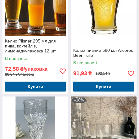
Келих Pilsner 295 мл для
пива, коктейлів,
Келих пивний 580 мл Arcoroc
лимонадуупаковка 12 шт
Beer Tulip
В наявності
В наявності
72,58
₴/упаковка
91,93
₴
102,14 ₴
80,64 ₴/упаковка
Купити
Купити
–10%