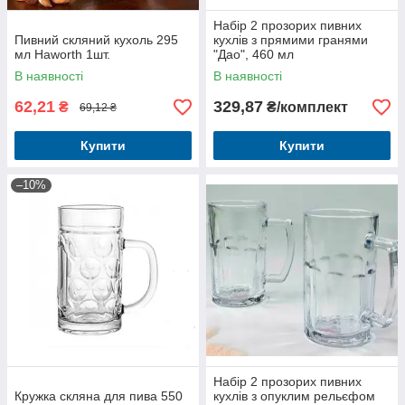
Набір 2 прозорих пивних
Пивний скляний кухоль 295
кухлів з прямими гранями
мл Haworth 1шт.
"Дао", 460 мл
В наявності
В наявності
62,21
329,87
₴
₴/комплект
69,12 ₴
Купити
Купити
–10%
Набір 2 прозорих пивних
Кружка скляна для пива 550
кухлів з опуклим рельєфом