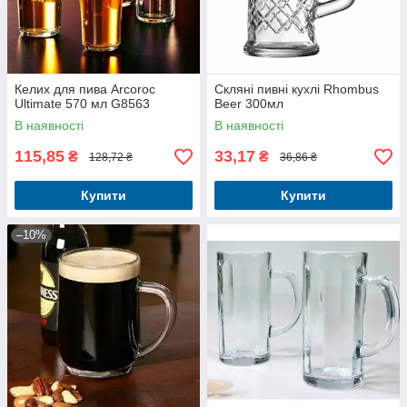
Келих для пива Arcoroc
Скляні пивні кухлі Rhombus
Ultimate 570 мл G8563
Beer 300мл
В наявності
В наявності
115,85
33,17
₴
₴
128,72 ₴
36,86 ₴
Купити
Купити
–10%