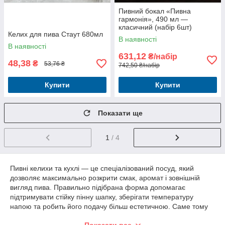
Пивний бокал «Пивна
гармонія», 490 мл —
класичний (набір 6шт)
Келих для пива Стаут 680мл
В наявності
В наявності
631,12
₴/набір
48,38
₴
53,76 ₴
742,50 ₴/набір
Купити
Купити
Показати ще
1
/ 4
Пивні келихи та кухлі — це спеціалізований посуд, який
дозволяє максимально розкрити смак, аромат і зовнішній
вигляд пива. Правильно підібрана форма допомагає
підтримувати стійку пінну шапку, зберігати температуру
напою та робить його подачу більш естетичною. Саме тому
якісний пивний посуд однаково важливий як для домашніх
Показати все