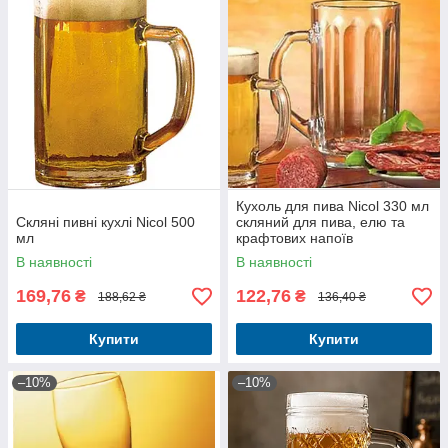
Кухоль для пива Nicol 330 мл
Скляні пивні кухлі Nicol 500
скляний для пива, елю та
мл
крафтових напоїв
В наявності
В наявності
169,76
122,76
₴
₴
188,62 ₴
136,40 ₴
Купити
Купити
–10%
–10%