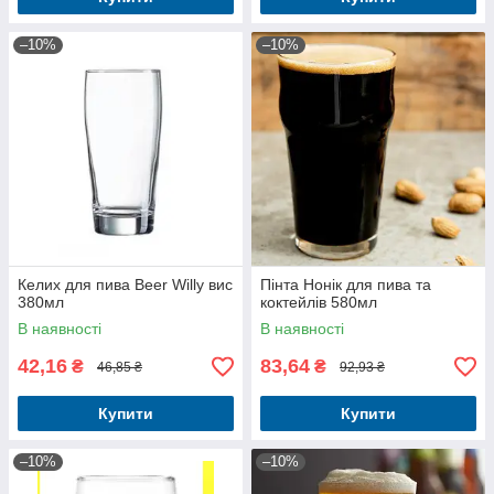
–10%
–10%
Келих для пива Beer Willy вис
Пінта Нонік для пива та
380мл
коктейлів 580мл
В наявності
В наявності
42,16
83,64
₴
₴
46,85 ₴
92,93 ₴
Купити
Купити
–10%
–10%