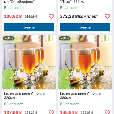
мл "Октоберфест"
"Пінта", 550 мл
В наявності
В наявності
100,92
372,28
₴
₴/комплект
112,13 ₴
Купити
Купити
–10%
–10%
Келих для пива Cervoise
Келих для пива Cervoise
320мл
380мл
В наявності
В наявності
137,96
145,84
₴
₴
153,29 ₴
162,05 ₴