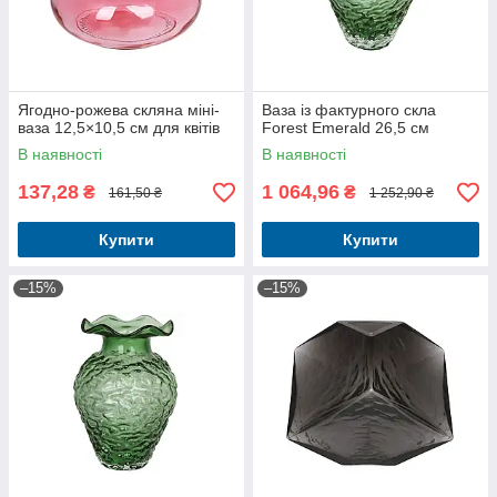
Ягодно-рожева скляна міні-
Ваза із фактурного скла
ваза 12,5×10,5 см для квітів
Forest Emerald 26,5 см
В наявності
В наявності
137,28
1 064,96
₴
₴
161,50 ₴
1 252,90 ₴
Купити
Купити
–15%
–15%