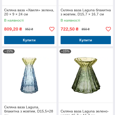
Скляна ваза «Хвиля» зелена,
Скляна ваза Laguna блакитна
20 × 9 × 24 см
з жовтим, D15,7 × 16,7 см
В наявності
В наявності
809,20
722,50
₴
₴
952 ₴
850 ₴
Купити
Купити
–15%
–15%
Скляна ваза Laguna,
блакитна з жовтим, D15,5×28
Скляна ваза Laguna зелено-