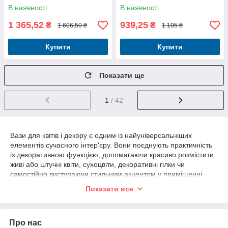
В наявності
В наявності
1 365,52
939,25
₴
₴
1 606,50 ₴
1 105 ₴
Купити
Купити
Показати ще
1
/ 42
Вази для квітів і декору є одним із найуніверсальніших
елементів сучасного інтер'єру. Вони поєднують практичність
із декоративною функцією, допомагаючи красиво розмістити
живі або штучні квіти, сухоцвіти, декоративні гілки чи
самостійно виступаючи стильним акцентом у приміщенні.
Саме ваза часто завершує композицію, додає інтер'єру
Показати все
виразності та підкреслює його стиль.
У категорії представлені скляні, керамічні та металеві вази
різного призначення. Тут можна знайти компактні настільні
Про нас
моделі, декоративні вази середньої висоти, високі підлогові