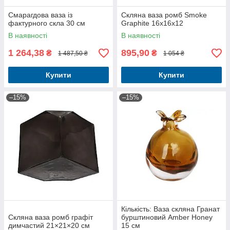
Смарагдова ваза із
Скляна ваза ромб Smoke
фактурного скла 30 см
Graphite 16x16x12
В наявності
В наявності
1 264,38
895,90
₴
₴
1 487,50 ₴
1 054 ₴
Купити
Купити
–15%
–15%
Кількість: Ваза скляна Гранат
Скляна ваза ромб графіт
бурштиновий Amber Honey
димчастий 21×21×20 см
15 см