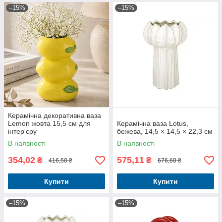
–15%
–15%
Керамічна декоративна ваза
Lemon жовта 15,5 см для
Керамічна ваза Lotus,
інтер'єру
бежева, 14,5 × 14,5 × 22,3 см
В наявності
В наявності
354,02
575,11
₴
₴
416,50 ₴
676,60 ₴
Купити
Купити
–15%
–15%