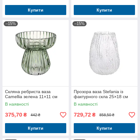
Купити
Купити
–15%
–15%
Скляна ребриста ваза
Прозора ваза Stefania із
Camellia зелена 11×11 см
фактурного скла 25×18 см
В наявності
В наявності
375,70
729,72
₴
₴
442 ₴
858,50 ₴
Купити
Купити