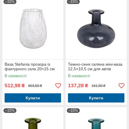
–15%
–15%
Ваза Stefania прозора із
Темно-синя скляна міні-ваза
фактурного скла 20×15 см
12,5×10,5 см для квітів
В наявності
В наявності
512,98
137,28
₴
₴
603,50 ₴
161,50 ₴
Купити
Купити
–15%
–15%