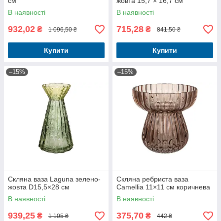
см
жовта 15,7 × 16,7 см
В наявності
В наявності
932,02
715,28
₴
₴
1 096,50 ₴
841,50 ₴
Купити
Купити
–15%
–15%
Скляна ваза Laguna зелено-
Скляна ребриста ваза
жовта D15,5×28 см
Camellia 11×11 см коричнева
В наявності
В наявності
939,25
375,70
₴
₴
1 105 ₴
442 ₴