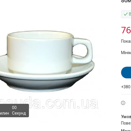
80м
76
Пока
Міні
+380
0
0
илин
Секунд
пов