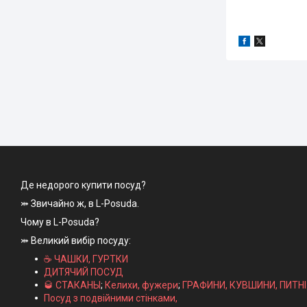
Де недорого купити посуд?
⤗ Звичайно ж, в L-Posuda.
Чому в L-Posuda?
⤗ Великий вибір посуду:
☕ ЧАШКИ, ГУРТКИ
ДИТЯЧИЙ ПОСУД
🥃 СТАКАНЫ
;
Келихи, фужери
;
ГРАФИНИ, КУВШИНИ, ПИТН
Посуд з подвійними стінками,