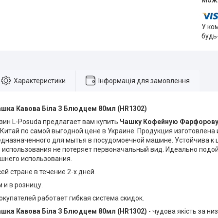
У ко
будь
Характеристики
Інформація для замовлення
шка Кавова Біла З Блюдцем 80мл (HR1302)
зин L-Posuda предлагает вам купить
Чашку Кофейную Фарфоров
Китай по самой выгодной цене в Украине. Продукция изготовлена
едназначенного для мытья в посудомоечной машине. Устойчива к 
 использования не потеряет первоначальный вид. Идеально подой
ашнего использования.
ей стране в течение 2-х дней.
 и в розницу.
окупателей работает гибкая система скидок.
шка Кавова Біла З Блюдцем 80мл (HR1302)
- чудова якість за низ