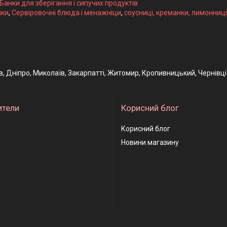
 Банки для зберігання і сипучих продуктів
ики
,
Сервіровочні блюда і менажніци
,
соусниці, креманки, лимонниці
ів, Дніпро, Миколаїв, Закарпатті, Житомир, Кропивницький, Чернівці
ители
Корисний блог
Корисний блог
Новини магазину