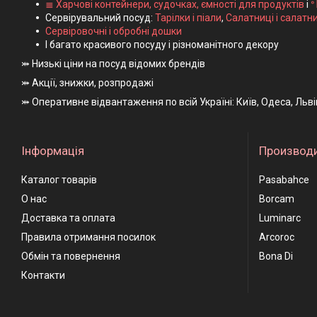
≣ Харчові контейнери, судочках, ємності для продуктів
і
ᐤ
Сервірувальний посуд:
Тарілки і піали
,
Салатниці і салатн
Сервіровочні і обробні дошки
І багато красивого посуду і різноманітного декору
⤗ Низькі ціни на посуд відомих брендів
⤗ Акції, знижки, розпродажі
⤗ Оперативне відвантаження по всій Україні: Київ, Одеса, Льв
Інформація
Производ
Каталог товарів
Pasabahce
О нас
Borcam
Доставка та оплата
Luminarc
Правила отримання посилок
Arcoroc
Обмін та повернення
Bona Di
Контакти