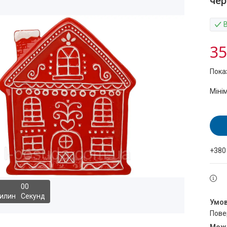
чер
35
Пока
Міні
+380
0
0
илин
Секунд
пов