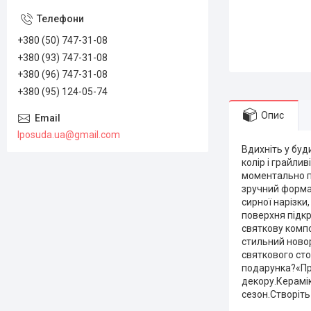
+380 (50) 747-31-08
+380 (93) 747-31-08
+380 (96) 747-31-08
+380 (95) 124-05-74
Опис
lposuda.ua@gmail.com
Вдихніть у бу
колір і грайли
моментально пр
зручний формат
сирної нарізки
поверхня підкр
святкову комп
стильний новор
святкового сто
подарунка?«Пр
декору.Керамік
сезон.Створіть