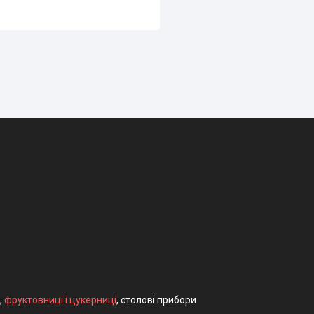
,
фруктовниці і цукерниці
, столові прибори