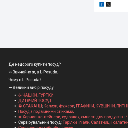
Де недорого купити посуд?
⤗ Звичайно ж, в L-Posuda.
Чому в L-Posuda?
⤗ Великий вибір посуду:
☕ ЧАШКИ, ГУРТКИ
ДИТЯЧИЙ ПОСУД
🥃 СТАКАНЫ
;
Келихи, фужери
;
ГРАФИНИ, КУВШИНИ, ПИТН
Посуд з подвійними стінками,
≣ Харчові контейнери, судочках, ємності для продуктів
і
ᐤ
Сервірувальний посуд:
Тарілки і піали
,
Салатниці і салатн
Сервіровочні і обробні дошки