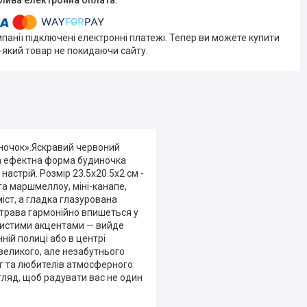
мпанії підключені електронні платежі. Тепер ви можете купити
-який товар не покидаючи сайту.
иночок».Яскравий червоний
 а ефектна форма будиночка
астрій. Розмір 23.5x20.5x2 см -
та маршмеллоу, міні-канапе,
іст, а гладка глазурована
Страва гармонійно впишеться у
отистими акцентами — вийде
ній полиці або в центрі
великого, але незабутнього
г та любителів атмосферного
гляд, щоб радувати вас не один