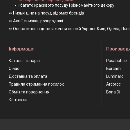
І багато красивого посуду і різноманітного декору
⤗ Низькі ціни на посуд відомих брендів
⤗ Акції, знижки, розпродажі
⤗ Оперативне відвантаження по всій Україні: Київ, Одеса, Льв
Інформація
Производ
Каталог товарів
Pasabahce
О нас
Borcam
Доставка та оплата
Luminarc
Правила отримання посилок
Arcoroc
Обмін та повернення
Bona Di
Контакти