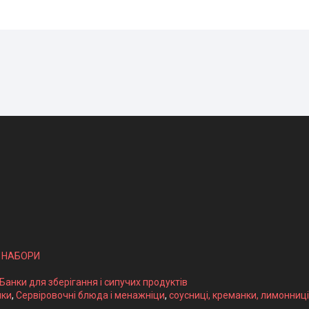
І НАБОРИ
 Банки для зберігання і сипучих продуктів
ики
,
Сервіровочні блюда і менажніци
,
соусниці, креманки, лимонниці