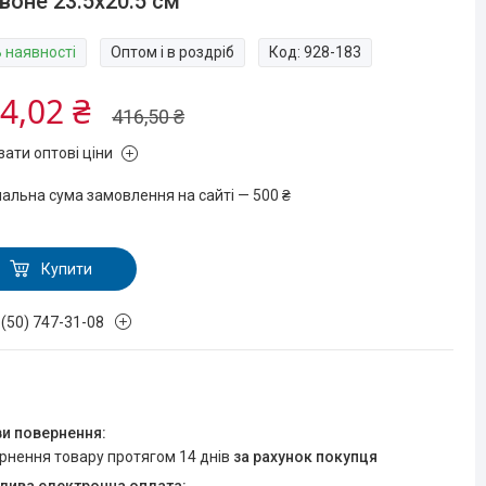
воне 23.5x20.5 см
В наявності
Оптом і в роздріб
Код:
928-183
4,02 ₴
416,50 ₴
зати оптові ціни
мальна сума замовлення на сайті — 500 ₴
Купити
 (50) 747-31-08
ернення товару протягом 14 днів
за рахунок покупця