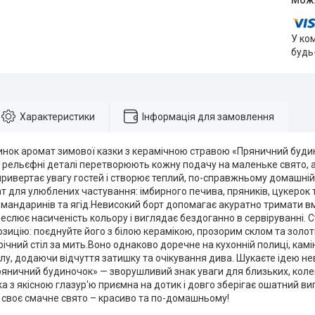
У ко
будь
Характеристики
Інформація для замовлення
динок аромат зимової казки з керамічною стравою «Пряничний буд
ві рельєфні деталі перетворюють кожну подачу на маленьке свято,
ивертає увагу гостей і створює теплий, по-справжньому домашній н
 для улюблених частування: імбирного печива, пряників, цукерок 
, мандаринів та ягід.Невисокий борт допомагає акуратно тримати вм
еслює насиченість кольору і виглядає бездоганно в сервіруванні. 
озицію: поєднуйте його з білою керамікою, прозорим склом та зол
ічний стіл за мить.Воно однаково доречне на кухонній полиці, камін
лу, додаючи відчуття затишку та очікування дива. Шукаєте ідею не
яничний будиночок» — зворушливий знак уваги для близьких, коле
а з якісною глазур'ю приємна на дотик і довго зберігає ошатний ви
 своє смачне свято – красиво та по-домашньому!