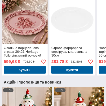
Овальне порцелянова
Страва фарфорова
Ново
страва 36×21 Heritage
сервірувальна овальна
тарі
Toile вінтажний рожевий
30см
30 с
599,68
281,78
619
₴
₴
705,50 ₴
331,50 ₴
Купити
Купити
Акційні пропозиції та новинки
–15%
–15%