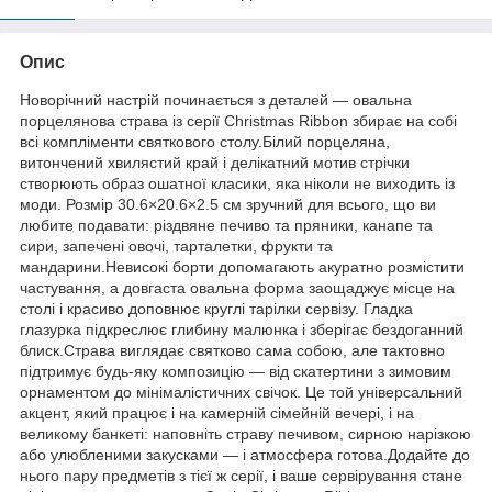
Опис
Новорічний настрій починається з деталей — овальна
порцелянова страва із серії Christmas Ribbon збирає на собі
всі компліменти святкового столу.Білий порцеляна,
витончений хвилястий край і делікатний мотив стрічки
створюють образ ошатної класики, яка ніколи не виходить із
моди. Розмір 30.6×20.6×2.5 см зручний для всього, що ви
любите подавати: різдвяне печиво та пряники, канапе та
сири, запечені овочі, тарталетки, фрукти та
мандарини.Невисокі борти допомагають акуратно розмістити
частування, а довгаста овальна форма заощаджує місце на
столі і красиво доповнює круглі тарілки сервізу. Гладка
глазурка підкреслює глибину малюнка і зберігає бездоганний
блиск.Страва виглядає святково сама собою, але тактовно
підтримує будь-яку композицію — від скатертини з зимовим
орнаментом до мінімалістичних свічок. Це той універсальний
акцент, який працює і на камерній сімейній вечері, і на
великому банкеті: наповніть страву печивом, сирною нарізкою
або улюбленими закусками — і атмосфера готова.Додайте до
нього пару предметів з тієї ж серії, і ваше сервірування стане