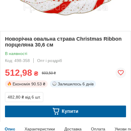
Новорічна овальна страва Christmas Ribbon
порцеляна 30,6 см
В наявності
Код: 498-358
Опт і роздріб
512,98
₴
603,50 ₴
Економія
90.53 ₴
Залишилось
6 днів
482,80 ₴
від 6 шт.
Купити
Опис
Характеристики
Доставка
Оплата
Умови п