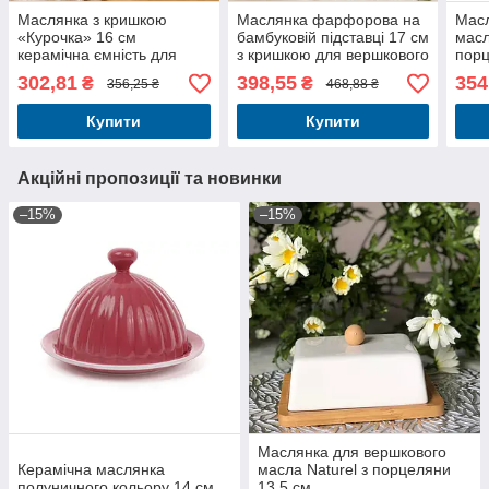
Маслянка з кришкою
Маслянка фарфорова на
Масл
«Курочка» 16 см
бамбуковій підставці 17 см
масл
керамічна ємність для
з кришкою для вершкового
порц
зберігання та подачі
масла
302,81
398,55
354
₴
₴
356,25 ₴
468,88 ₴
масла
Купити
Купити
Акційні пропозиції та новинки
–15%
–15%
Маслянка для вершкового
Керамічна маслянка
масла Naturel з порцеляни
полуничного кольору 14 см
13,5 см