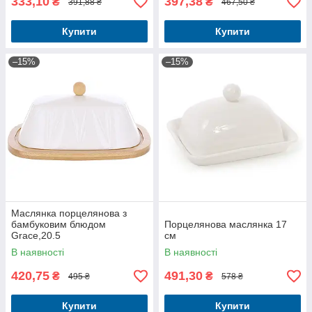
333,10
397,38
₴
₴
391,88 ₴
467,50 ₴
Купити
Купити
–15%
–15%
Маслянка порцелянова з
бамбуковим блюдом
Порцелянова маслянка 17
Grace,20.5
см
В наявності
В наявності
420,75
491,30
₴
₴
495 ₴
578 ₴
Купити
Купити