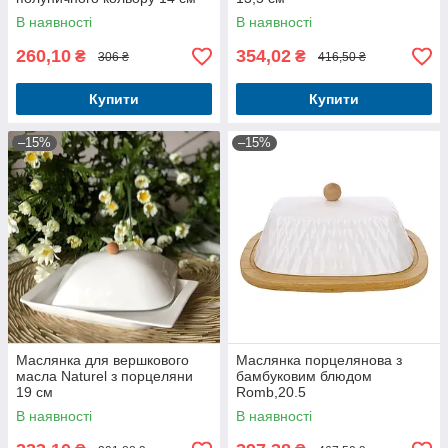
В наявності
В наявності
260,10
354,02
₴
₴
306 ₴
416,50 ₴
Купити
Купити
–15%
–15%
Маслянка для вершкового
Маслянка порцелянова з
масла Naturel з порцеляни
бамбуковим блюдом
19 см
Romb,20.5
В наявності
В наявності