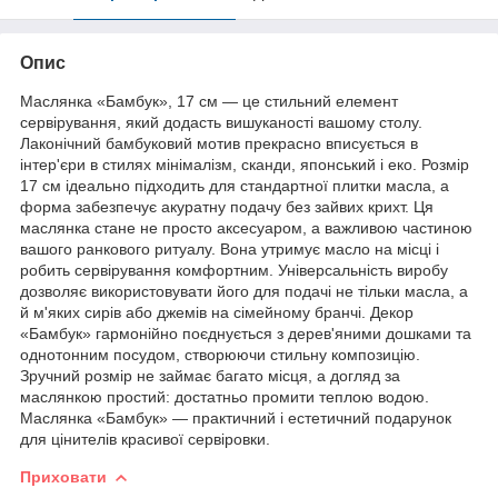
Опис
Маслянка «Бамбук», 17 см — це стильний елемент
сервірування, який додасть вишуканості вашому столу.
Лаконічний бамбуковий мотив прекрасно вписується в
інтер'єри в стилях мінімалізм, сканди, японський і еко. Розмір
17 см ідеально підходить для стандартної плитки масла, а
форма забезпечує акуратну подачу без зайвих крихт. Ця
маслянка стане не просто аксесуаром, а важливою частиною
вашого ранкового ритуалу. Вона утримує масло на місці і
робить сервірування комфортним. Універсальність виробу
дозволяє використовувати його для подачі не тільки масла, а
й м'яких сирів або джемів на сімейному бранчі. Декор
«Бамбук» гармонійно поєднується з дерев'яними дошками та
однотонним посудом, створюючи стильну композицію.
Зручний розмір не займає багато місця, а догляд за
маслянкою простий: достатньо промити теплою водою.
Маслянка «Бамбук» — практичний і естетичний подарунок
для цінителів красивої сервіровки.
Приховати