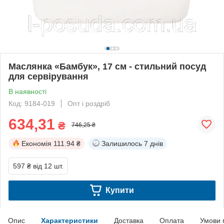
Маслянка «Бамбук», 17 см - стильний посуд
для сервірування
В наявності
Код: 9184-019
Опт і роздріб
634,31
₴
746,25 ₴
Економія
111.94 ₴
Залишилось
7 днів
597 ₴
від 12 шт.
Купити
Опис
Характеристики
Доставка
Оплата
Умови 