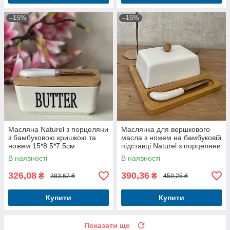
–15%
–15%
Масляна Naturel з порцеляни
Маслянка для вершкового
з бамбуковою кришкою та
масла з ножем на бамбуковій
ножем 15*8.5*7.5см
підставці Naturel з порцеляни
14,5 см
В наявності
В наявності
326,08
390,36
₴
₴
383,62 ₴
459,25 ₴
Купити
Купити
Показати ще