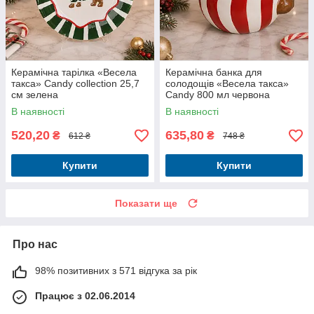
Керамічна тарілка «Весела
Керамічна банка для
такса» Candy collection 25,7
солодощів «Весела такса»
см зелена
Candy 800 мл червона
В наявності
В наявності
520,20
635,80
₴
₴
612 ₴
748 ₴
Купити
Купити
Показати ще
Про нас
98% позитивних з 571 відгука за рік
Працює з 02.06.2014