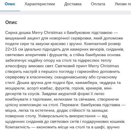
Опис
Характеристики
Доставка
Оплата
Умови п
Опис
Сирна дошка Merry Christmas з бамбуковою підставкою —
вишуканий акцент для новорічної сервіровки, який допоможе
подати сири та закуски красиво і зручно. Компактний розмір
22×15 см ідеально підходить для камерних вечорів, сніданків,
святкових аперитивів і фуршетів, а стійка бамбукова основа
забезпечує надійну опору на столі та підкреслює теплу
атмосферу зимових свят. Святковий принт Merry Christmas
створить настрій з першого погляду і гармонійно доповнить
сервіровку в класичному, скандинавському або сучасному
стилі. Дошка зручна для подачі бри, камамбера, чеддера та
моцарели, асорті ковбас, фруктів, горіхів, крекерів, міні-
десертів та соусів. Завдяки акуратній формі її легко
комбінувати з тарілками, келихами та свічками, створюючи
цілісну композицію на столі. Переваги: бамбукова підставка —
міцна, легка та естетична, додає стійкості та захищає
поверхню столу. Універсальність використання — від
щоденних сніданків до святкових сетів і подарункових кошиків.
Компактність — економить місце на столі та в шафі, зручно