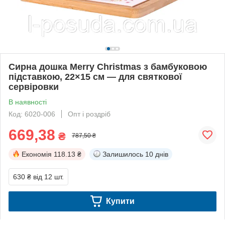
Сирна дошка Merry Christmas з бамбуковою
підставкою, 22×15 см — для святкової
сервіровки
В наявності
Код: 6020-006
Опт і роздріб
669,38
₴
787,50 ₴
Економія
118.13 ₴
Залишилось
10 днів
630 ₴
від 12 шт.
Купити