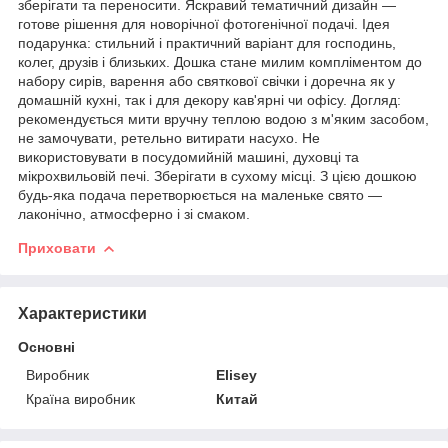
зберігати та переносити. Яскравий тематичний дизайн —
готове рішення для новорічної фотогенічної подачі. Ідея
подарунка: стильний і практичний варіант для господинь,
колег, друзів і близьких. Дошка стане милим компліментом до
набору сирів, варення або святкової свічки і доречна як у
домашній кухні, так і для декору кав'ярні чи офісу. Догляд:
рекомендується мити вручну теплою водою з м'яким засобом,
не замочувати, ретельно витирати насухо. Не
використовувати в посудомийній машині, духовці та
мікрохвильовій печі. Зберігати в сухому місці. З цією дошкою
будь-яка подача перетворюється на маленьке свято —
лаконічно, атмосферно і зі смаком.
Приховати
Характеристики
Основні
Виробник
Elisey
Країна виробник
Китай