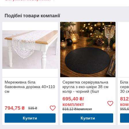
Подібні товари компанії
Мереживна біла
Серветка сервірувальна
Біла
бавовняна доріжка 40×110
кругла з еко-шкіри 38 см
серв
см
колір - чорний (6шт
30 с
комплект)
695,40
812
₴/
комплект
ком
794,75
₴
935 ₴
818,12 ₴/комплект
955,6
Купити
Купити