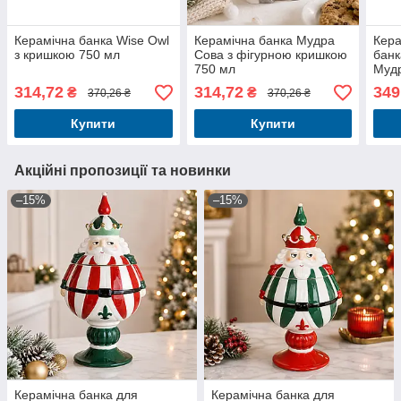
Керамічна банка Wise Owl
Керамічна банка Мудра
Кера
з кришкою 750 мл
Сова з фігурною кришкою
банк
750 мл
Мудр
314,72
314,72
349
₴
₴
370,26 ₴
370,26 ₴
Купити
Купити
Акційні пропозиції та новинки
–15%
–15%
Керамічна банка для
Керамічна банка для