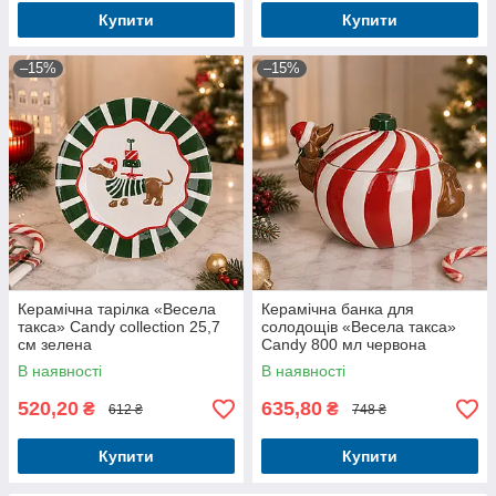
Купити
Купити
–15%
–15%
Керамічна тарілка «Весела
Керамічна банка для
такса» Candy collection 25,7
солодощів «Весела такса»
см зелена
Candy 800 мл червона
В наявності
В наявності
520,20
635,80
₴
₴
612 ₴
748 ₴
Купити
Купити