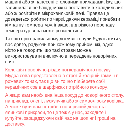
машині або ж нанесені столовими приладами. Їжу, що
залишилася не блюді, можна поставити в холодильник
або ж розігріти в мікрохвильовій печі. Правда це
доведеться робити по черзі, даючи кераміці придбати
кімнатну температуру, інакше, від різкого перепаду
температур вона може розколотися.
Так що при правильному догляді совули будуть жити у
вас довго, радуючи при кожному прийомі їжі, адже
ніхто не говорить, що такі страви можна
використовувати виключно в переддень новорічних
свят.
Колекція новорічно-різдвяної керамічного посуду
Мудра сова представлена в строгій колірній гаммі і в
рожевих тонах, так що ви точно підберете собі
керамічних сов в шарфиках потрібного кольору.
А якщо вам необхідна інша посуд до новорічного столу,
наприклад, олені, лускунчик або ж символ року корівка.
А може бути вам потрібен новорічний декор та
ялинкові прикраси, то це теж є у нас, заходьте і
купуйте, заощаджуючи свій час на шопінг і гроші на
доставку.