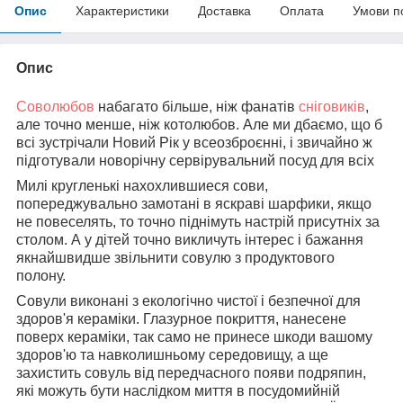
Опис
Характеристики
Доставка
Оплата
Умови п
Опис
Соволюбов
набагато більше, ніж фанатів
сніговиків
,
але точно менше, ніж котолюбов. Але ми дбаємо, що б
всі зустрічали Новий Рік у всеозброєнні, і звичайно ж
підготували новорічну сервірувальний посуд для всіх
Милі кругленькі нахохлившиеся сови,
попереджувально замотані в яскраві шарфики, якщо
не повеселять, то точно піднімуть настрій присутніх за
столом. А у дітей точно викличуть інтерес і бажання
якнайшвидше звільнити совулю з продуктового
полону.
Совули виконані з екологічно чистої і безпечної для
здоров'я кераміки. Глазурное покриття, нанесене
поверх кераміки, так само не принесе шкоди вашому
здоров'ю та навколишньому середовищу, а ще
захистить совуль від передчасного появи подряпин,
які можуть бути наслідком миття в посудомийній