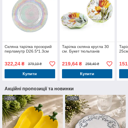
Скляна тарілка прозорий
Тарілка скляна кругла 30
Тарі
перламутр D26.5*1.3см
см. Букет тюльпанів
25с
322,24
219,64
151
₴
₴
379,10 ₴
258,40 ₴
Купити
Купити
Акційні пропозиції та новинки
–15%
–15%