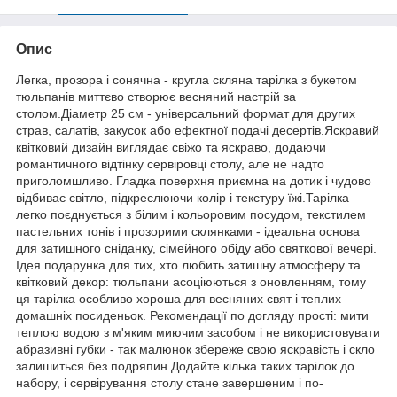
Опис
Легка, прозора і сонячна - кругла скляна тарілка з букетом
тюльпанів миттєво створює весняний настрій за
столом.Діаметр 25 см - універсальний формат для других
страв, салатів, закусок або ефектної подачі десертів.Яскравий
квітковий дизайн виглядає свіжо та яскраво, додаючи
романтичного відтінку сервіровці столу, але не надто
приголомшливо. Гладка поверхня приємна на дотик і чудово
відбиває світло, підкреслюючи колір і текстуру їжі.Тарілка
легко поєднується з білим і кольоровим посудом, текстилем
пастельних тонів і прозорими склянками - ідеальна основа
для затишного сніданку, сімейного обіду або святкової вечері.
Ідея подарунка для тих, хто любить затишну атмосферу та
квітковий декор: тюльпани асоціюються з оновленням, тому
ця тарілка особливо хороша для весняних свят і теплих
домашніх посиденьок. Рекомендації по догляду прості: мити
теплою водою з м'яким миючим засобом і не використовувати
абразивні губки - так малюнок збереже свою яскравість і скло
залишиться без подряпин.Додайте кілька таких тарілок до
набору, і сервірування столу стане завершеним і по-