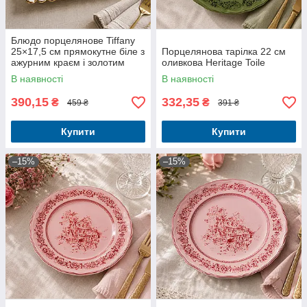
Блюдо порцелянове Tiffany
25×17,5 см прямокутне біле з
Порцелянова тарілка 22 см
ажурним краєм і золотим
оливкова Heritage Toile
декором
В наявності
В наявності
390,15
332,35
₴
₴
459 ₴
391 ₴
Купити
Купити
–15%
–15%