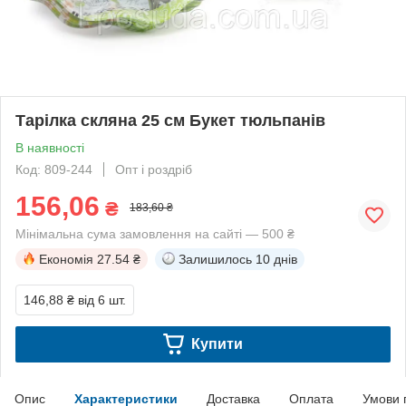
Тарілка скляна 25 см Букет тюльпанів
В наявності
Код: 809-244
Опт і роздріб
156,06
₴
183,60 ₴
Мінімальна сума замовлення на сайті — 500 ₴
Економія
27.54 ₴
Залишилось
10 днів
146,88 ₴
від 6 шт.
Купити
Опис
Характеристики
Доставка
Оплата
Умови 