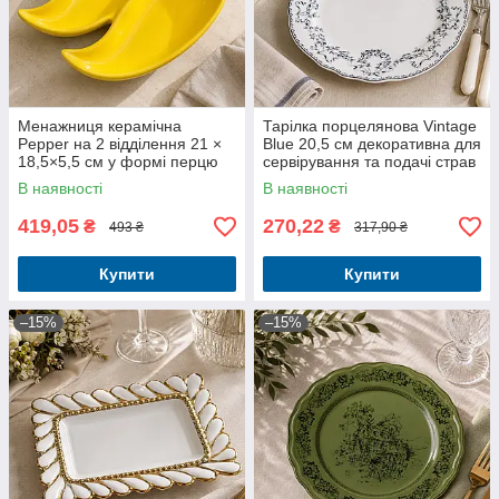
Менажниця керамічна
Тарілка порцелянова Vintage
Pepper на 2 відділення 21 ×
Blue 20,5 см декоративна для
18,5×5,5 см у формі перцю
сервірування та подачі страв
В наявності
В наявності
419,05
270,22
₴
₴
493 ₴
317,90 ₴
Купити
Купити
–15%
–15%