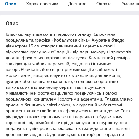
Опис
Характеристики
Доставка
Оплата
Умови п
Опис
Класика, яку впізнають з першого погляду: білосніжна
порцеляна та графіка «Кобальтова сітка».Акуратне блюдо
діаметром 15 см створює вишуканий акцент на столі і
підкреслює красу кожної порції - від пари макарун і трюфелів
до ягід, фруктових нарізок і міні-закусок. Компактний розмір -
знахідка для чайних церемоній, сніданків і інтимних
вечерь.Розмістіть його в центрі композиції з чайником і
молочником, використовуйте як майданчик для лимонів,
цукерок або печива до кави.Блюдо однаково органічно
виглядає як в класичному сервізі, так і в сучасній
мінімалістичній обстановці, легко поєднуючись з білою
порцеляною, кришталем і золотими акцентами. Гладка глазур
приємно блищить у світлі свічок, а акуратний кобальтовий
орнамент додає глибини та ефекту «свята кожен день».Така
річ радує в повсякденному житті і доречна на будь-якому
торжестві - від сімейної вечері до вишуканого фуршету.Ідея
подарунка: універсальна класика, яка завжди стане в нагоді і
доречно виглядає в будь-якій кухні та інтер'єрі. Порада по