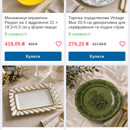
Менажниця керамічна
Тарілка порцелянова Vintage
Pepper на 2 відділення 21 ×
Blue 20,5 см декоративна для
18,5×5,5 см у формі перцю
сервірування та подачі страв
В наявності
В наявності
419,05
270,22
₴
₴
493 ₴
317,90 ₴
Купити
Купити
–15%
–15%