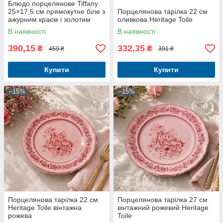
Блюдо порцелянове Tiffany
25×17,5 см прямокутне біле з
Порцелянова тарілка 22 см
ажурним краєм і золотим
оливкова Heritage Toile
декором
В наявності
В наявності
390,15
332,35
₴
₴
459 ₴
391 ₴
Купити
Купити
–15%
–15%
Порцелянова тарілка 22 см
Порцелянова тарілка 27 см
Heritage Toile вінтажна
вінтажний рожевий Heritage
рожева
Toile