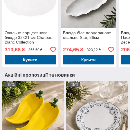
Овальне порцелянове
Блюдо біле порцелянове
Блюд
блюдо 33×21 см Chateau
овальне Star, 36см
Пасх
Blanc Collection
десе
310,68
274,65
206
₴
₴
365,50 ₴
323,12 ₴
Купити
Купити
Акційні пропозиції та новинки
–15%
–15%