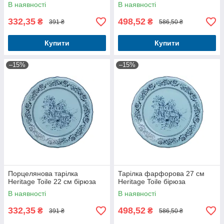
В наявності
В наявності
332,35
498,52
₴
₴
391 ₴
586,50 ₴
Купити
Купити
–15%
–15%
Порцелянова тарілка
Тарілка фарфорова 27 см
Heritage Toile 22 см бірюза
Heritage Toile бірюза
В наявності
В наявності
332,35
498,52
₴
₴
391 ₴
586,50 ₴