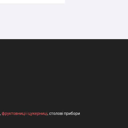
,
фруктовниці і цукерниці
, столові прибори