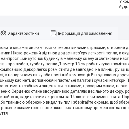
У ко
будь
Характеристики
Інформація для замовлення
повите оксамитовою м'якістю і мерехтливими стразами, створене д
тики.Ніжно-рожевий відтінок додає інтер'єру легкості і тепла, а аку
найпростіший куточок будинку в маленьку сцену зі святковим нас
лів - про любов, турботу, тепло.Діаметр 13 см робить кулон помітним
омпозицію.Декор легко розмістити де завгодно: на ялинці, ручці шаф
зі, в новорічному вінку або настінній композиції.Він однаково доречн
ашньому кабінеті, доповнюючи пастельні палітри і сучасні інтер'єри
золотими та срібними акцентами, свічками, прозорим склом, перли
енню.Сердечко стане зворушливою деталлю весільного декору, ром
звичайно ж, надихаючим акцентом на 14 лютого чи зимові свята. П
бо тканиною обережно видаліть пил і зберігайте окремо, щоб зберег
-рожеве оксамитове серце ніжно сяє в кожному промені світла і щ
уття.