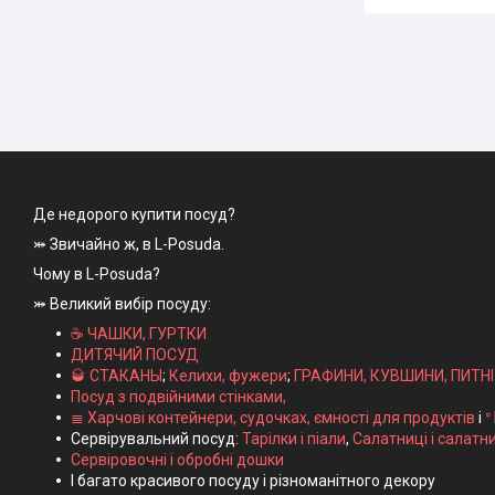
Де недорого купити посуд?
⤗ Звичайно ж, в L-Posuda.
Чому в L-Posuda?
⤗ Великий вибір посуду:
☕ ЧАШКИ, ГУРТКИ
ДИТЯЧИЙ ПОСУД
🥃 СТАКАНЫ
;
Келихи, фужери
;
ГРАФИНИ, КУВШИНИ, ПИТН
Посуд з подвійними стінками,
≣ Харчові контейнери, судочках, ємності для продуктів
і
ᐤ
Сервірувальний посуд:
Тарілки і піали
,
Салатниці і салатн
Сервіровочні і обробні дошки
І багато красивого посуду і різноманітного декору