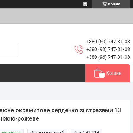
Кошик
+380 (50) 747-31-08
+380 (93) 747-31-08
+380 (96) 747-31-08
Кошик
вісне оксамитове сердечко зі стразами 13
ніжно-рожеве
В наявності
Оптом і в роздріб
Код:
592-119