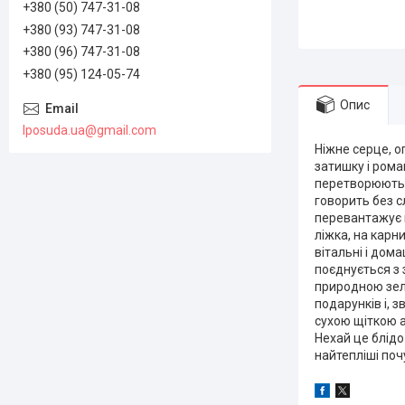
+380 (50) 747-31-08
+380 (93) 747-31-08
+380 (96) 747-31-08
+380 (95) 124-05-74
Опис
lposuda.ua@gmail.com
Ніжне серце, о
затишку і роман
перетворюють 
говорить без с
перевантажує к
ліжка, на карни
вітальні і дом
поєднується з 
природною зел
подарунків і, 
сухою щіткою а
Нехай це блідо
найтепліші поч