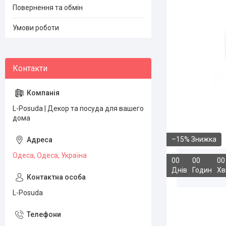
Повернення та обмін
Умови роботи
L-Posuda | Декор та посуда для вашего
дома
–15%
Одеса, Одеса, Україна
0
0
0
0
0
0
Днів
Годин
Хв
L-Posuda