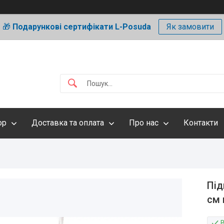
🎁
Подарункові сертифікати L-Posuda
Як замовити
ор
Доставка та оплата
Про нас
Контакти
Під
см 