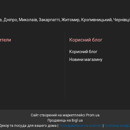
ів, Дніпро, Миколаїв, Закарпатті, Житомир, Кропивницький, Чернівці
ители
Корисний блог
Корисний блог
Новини магазину
Сайт створений на маркетплейсі
Prom.ua
Продавець на Bigl.ua
L-Posuda | Декор та посуда для вашего дома |
Поскаржитися на контент
|
Політика конфі