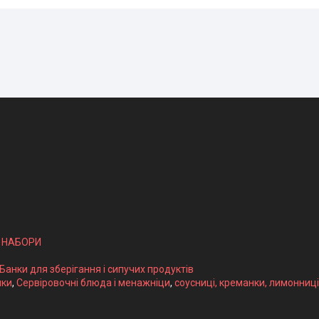
І НАБОРИ
 Банки для зберігання і сипучих продуктів
ики
,
Сервіровочні блюда і менажніци
,
соусниці, креманки, лимонниці