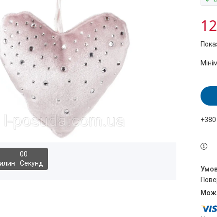
12
Пока
Міні
+380
0
0
илин
Секунд
пов