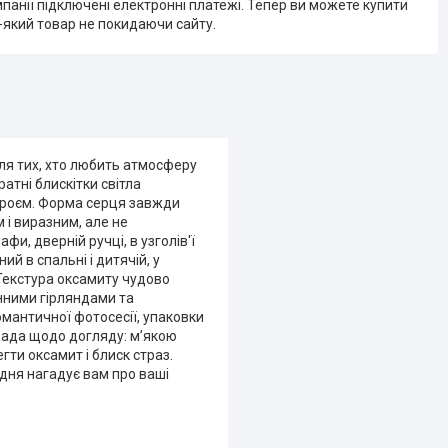
мпанії підключені електронні платежі. Тепер ви можете купити
-який товар не покидаючи сайту.
ля тих, хто любить атмосферу
ратні блискітки світла
троєм. Форма серця завжди
 і виразним, але не
и, дверній ручці, в узголів'ї
ий в спальні і дитячій, у
. Текстура оксамиту чудово
нними гірляндами та
античної фотосесії, упаковки
орада щодо догляду: м’якою
ти оксамит і блиск страз.
одня нагадує вам про ваші