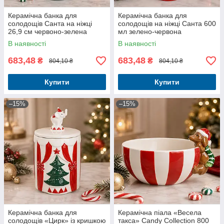
Керамічна банка для
Керамічна банка для
солодощів Санта на ніжці
солодощів на ніжці Санта 600
26,9 см червоно-зелена
мл зелено-червона
В наявності
В наявності
683,48
683,48
₴
₴
804,10 ₴
804,10 ₴
Купити
Купити
–15%
–15%
Керамічна банка для
Керамічна піала «Весела
солодощів «Цирк» із кришкою
такса» Candy Collection 800