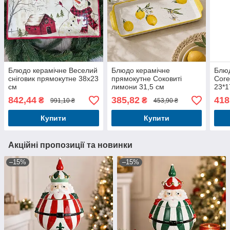
Блюдо керамічне Веселий
Блюдо керамічне
Блю
сніговик прямокутне 38х23
прямокутне Соковиті
Core
см
лимони 31,5 см
23*
842,44
385,82
418
₴
₴
991,10 ₴
453,90 ₴
Купити
Купити
Акційні пропозиції та новинки
–15%
–15%