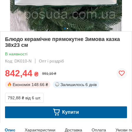
Блюдо керамічне прямокутне Зимова казка
38х23 см
В наявності
Код: DK010-N
Опт і роздріб
842,44
₴
991,10 ₴
Економія
148.66 ₴
Залишилось
6 днів
792,88 ₴
від 6 шт.
Купити
Опис
Характеристики
Доставка
Оплата
Умови п