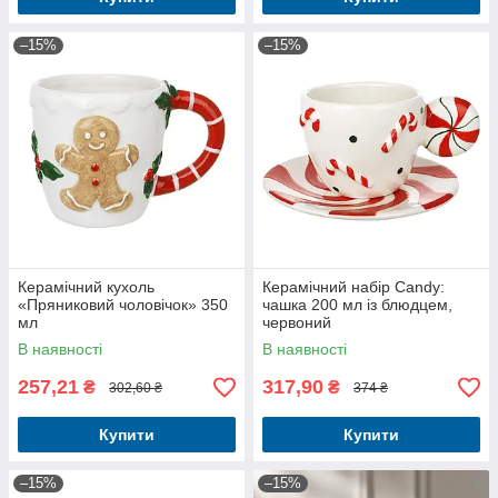
–15%
–15%
Керамічний кухоль
Керамічний набір Candy:
«Пряниковий чоловічок» 350
чашка 200 мл із блюдцем,
мл
червоний
В наявності
В наявності
257,21
317,90
₴
₴
302,60 ₴
374 ₴
Купити
Купити
–15%
–15%