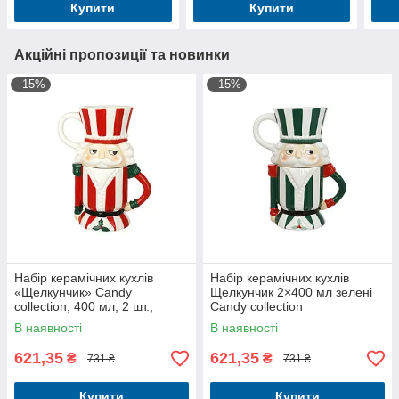
Купити
Купити
Акційні пропозиції та новинки
–15%
–15%
Набір керамічних кухлів
Набір керамічних кухлів
«Щелкунчик» Candy
Щелкунчик 2×400 мл зелені
collection, 400 мл, 2 шт.,
Candy collection
червоний
В наявності
В наявності
621,35
621,35
₴
₴
731 ₴
731 ₴
Купити
Купити