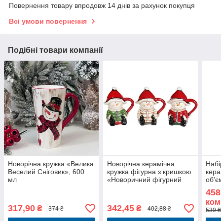
Повернення товару впродовж 14 днів за рахунок покупця
Всі умови повернення
Подібні товари компанії
Новорічна кружка «Велика
Новорічна керамічна
Набі
Веселий Сніговик», 600
кружка фігурна з кришкою
кера
мл
«Новоричний фігурний
об’є
Сніговик», 460 мл
«Вес
458
350 
ком
і сір
317,90
342,45
₴
₴
374 ₴
402,88 ₴
539 ₴