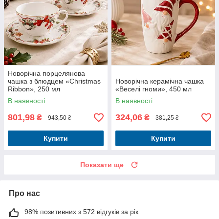
Новорічна порцелянова
чашка з блюдцем «Christmas
Новорічна керамічна чашка
Ribbon», 250 мл
«Веселі гноми», 450 мл
В наявності
В наявності
801,98
324,06
₴
₴
943,50 ₴
381,25 ₴
Купити
Купити
Показати ще
Про нас
98% позитивних з 572 відгуків за рік