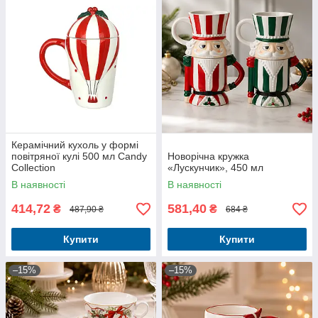
Керамічний кухоль у формі
повітряної кулі 500 мл Candy
Новорічна кружка
Collection
«Лускунчик», 450 мл
В наявності
В наявності
414,72
581,40
₴
₴
487,90 ₴
684 ₴
Купити
Купити
–15%
–15%