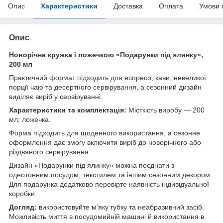
Опис
Характеристики
Доставка
Оплата
Умови 
Опис
Новорічна кружка і ложечкою «Подарунки під ялинку»,
200 мл
Практичний формат підходить для еспресо, кави, невеликої
порції чаю та десертного сервірування, а сезонний дизайн
виділяє виріб у сервіруванні.
Характеристики та комплектація:
Місткість виробу — 200
мл; ложечка.
Форма підходить для щоденного використання, а сезонне
оформлення дає змогу включити виріб до новорічного або
різдвяного сервірування.
Дизайн «Подарунки під ялинку» можна поєднати з
однотонним посудом, текстилем та іншим сезонним декором.
Для подарунка додатково перевірте наявність індивідуальної
коробки.
Догляд:
використовуйте м’яку губку та неабразивний засіб.
Можливість миття в посудомийній машині й використання в