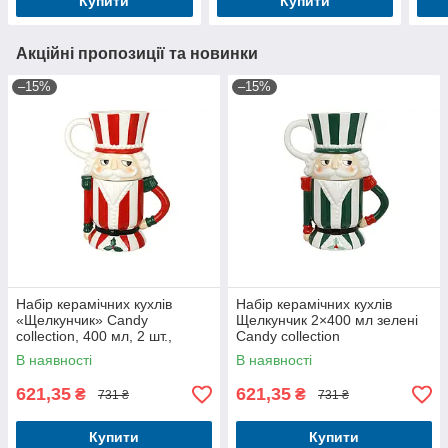
Купити
Купити
Акційні пропозиції та новинки
–15%
–15%
Набір керамічних кухлів
Набір керамічних кухлів
«Щелкунчик» Candy
Щелкунчик 2×400 мл зелені
collection, 400 мл, 2 шт.,
Candy collection
червоний
В наявності
В наявності
621,35
621,35
₴
₴
731 ₴
731 ₴
Купити
Купити