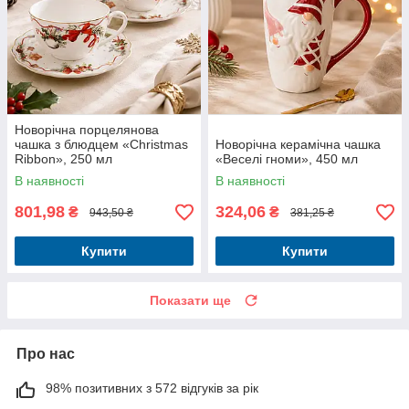
Новорічна порцелянова
чашка з блюдцем «Christmas
Новорічна керамічна чашка
Ribbon», 250 мл
«Веселі гноми», 450 мл
В наявності
В наявності
801,98
324,06
₴
₴
943,50 ₴
381,25 ₴
Купити
Купити
Показати ще
Про нас
98% позитивних з 572 відгуків за рік