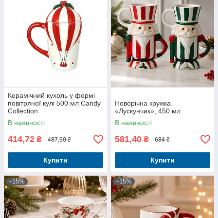
Керамічний кухоль у формі
повітряної кулі 500 мл Candy
Новорічна кружка
Collection
«Лускунчик», 450 мл
В наявності
В наявності
414,72
581,40
₴
₴
487,90 ₴
684 ₴
Купити
Купити
–15%
–15%