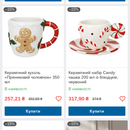
–15%
–15%
Керамічний кухоль
Керамічний набір Candy:
«Пряниковий чоловічок» 350
чашка 200 мл із блюдцем,
мл
червоний
В наявності
В наявності
257,21
317,90
₴
₴
302,60 ₴
374 ₴
Купити
Купити
–15%
–15%