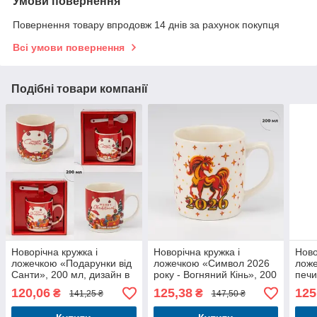
Умови повернення
Повернення товару впродовж 14 днів за рахунок покупця
Всі умови повернення
Подібні товари компанії
Новорічна кружка і
Новорічна кружка і
Ново
ложечкою «Подарунки від
ложечкою «Символ 2026
ложе
Санти», 200 мл, дизайн в
року - Вогняний Кінь», 200
печи
асортименті
мл
асор
120,06
125,38
125
₴
₴
141,25 ₴
147,50 ₴