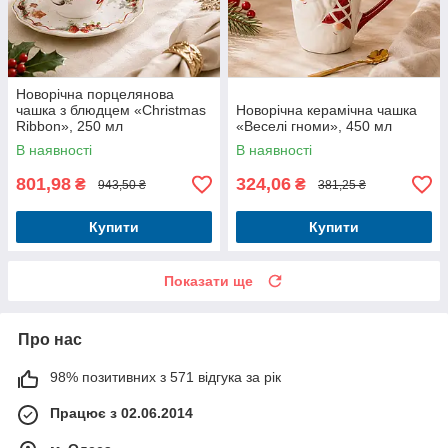
Новорічна порцелянова
чашка з блюдцем «Christmas
Новорічна керамічна чашка
Ribbon», 250 мл
«Веселі гноми», 450 мл
В наявності
В наявності
801,98
324,06
₴
₴
943,50 ₴
381,25 ₴
Купити
Купити
Показати ще
Про нас
98% позитивних з 571 відгука за рік
Працює з 02.06.2014