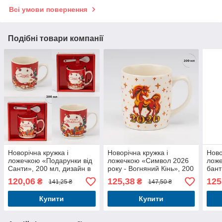
Всі умови повернення
Подібні товари компанії
Новорічна кружка і
Новорічна кружка і
Ново
ложечкою «Подарунки від
ложечкою «Символ 2026
лож
Санти», 200 мл, дизайн в
року - Вогняний Кінь», 200
бант
асортименті
мл
пода
120,06
125,38
125
₴
₴
141,25 ₴
147,50 ₴
кави
рож
Купити
Купити