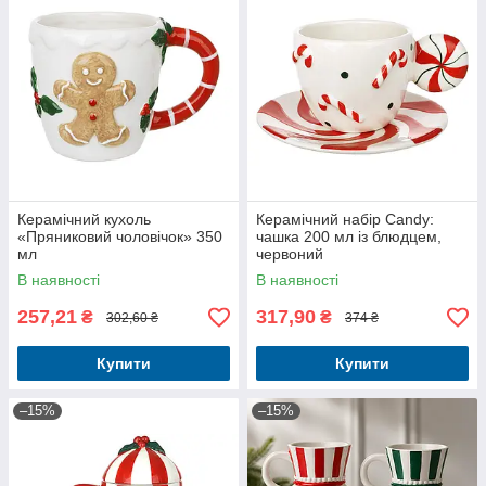
Керамічний кухоль
Керамічний набір Candy:
«Пряниковий чоловічок» 350
чашка 200 мл із блюдцем,
мл
червоний
В наявності
В наявності
257,21
317,90
₴
₴
302,60 ₴
374 ₴
Купити
Купити
–15%
–15%