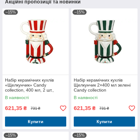
Акційні пропозиції та новинки
–15%
–15%
Набір керамічних кухлів
Набір керамічних кухлів
«Щелкунчик» Candy
Щелкунчик 2×400 мл зелені
collection, 400 мл, 2 шт.,
Candy collection
червоний
В наявності
В наявності
621,35
621,35
₴
₴
731 ₴
731 ₴
Купити
Купити
–15%
–15%