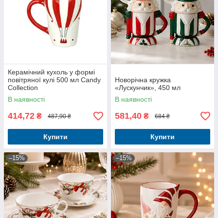
Керамічний кухоль у формі
повітряної кулі 500 мл Candy
Новорічна кружка
Collection
«Лускунчик», 450 мл
В наявності
В наявності
414,72
581,40
₴
₴
487,90 ₴
684 ₴
Купити
Купити
–15%
–15%