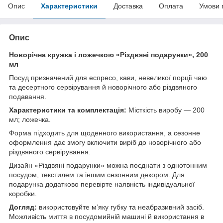
Опис
Характеристики
Доставка
Оплата
Умови 
Опис
Новорічна кружка і ложечкою «Різдвяні подарунки», 200
мл
Посуд призначений для еспресо, кави, невеликої порції чаю
та десертного сервірування й новорічного або різдвяного
подавання.
Характеристики та комплектація:
Місткість виробу — 200
мл; ложечка.
Форма підходить для щоденного використання, а сезонне
оформлення дає змогу включити виріб до новорічного або
різдвяного сервірування.
Дизайн «Різдвяні подарунки» можна поєднати з однотонним
посудом, текстилем та іншим сезонним декором. Для
подарунка додатково перевірте наявність індивідуальної
коробки.
Догляд:
використовуйте м’яку губку та неабразивний засіб.
Можливість миття в посудомийній машині й використання в