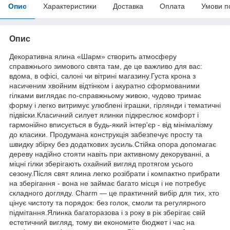
Опис
Характеристики
Доставка
Оплата
Умови п
Опис
Декоративна ялина «Шарм» створить атмосферу
справжнього зимового свята там, де це важливо для вас:
вдома, в офісі, салоні чи вітрині магазину.Густа крона з
насиченим хвойним відтінком і акуратно сформованими
гілками виглядає по-справжньому живою, чудово тримає
форму і легко витримує улюблені іграшки, гірлянди і тематичні
підвіски.Класичний силует ялинки підкреслює комфорт і
гармонійно вписується в будь-який інтер'єр - від мінімалізму
до класики. Продумана конструкція забезпечує просту та
швидку збірку без додаткових зусиль.Стійка опора допомагає
дереву надійно стояти навіть при активному декоруванні, а
міцні гілки зберігають охайний вигляд протягом усього
сезону.Після свят ялина легко розібрати і компактно прибрати
на зберігання - вона не займає багато місця і не потребує
складного догляду. Charm — це практичний вибір для тих, хто
цінує чистоту та порядок: без голок, смоли та регулярного
підмітання.Ялинка багаторазова і з року в рік зберігає свій
естетичний вигляд, тому ви економите бюджет і час на