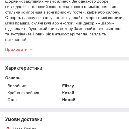
щорічних закупівлях живих ялинок.Він однаково добре
виглядає і як головний акцент святкового приміщення, і як
стильна композиція в зоні прийому гостей, кафе або салону.
Створіть власну святкову історію: додайте мерехтливі вогники,
м'які іграшки, скляні кулі або екологічний декор - «Шарм»
підкреслить будь-який стиль декору.Замовляйте вже сьогодні
та зустрічайте Новий рік в атмосфері тепла, світла та
натхнення!
Приховати
Характеристики
Основні
Виробник
Elisey
Країна виробник
Китай
Стан
Новий
Умови доставки
Нова Пошта