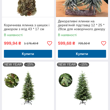
Декоративні ялинки на
Коричнева ялинка з шишок і
дерев'яній підставці 12 * 25 *
декором з ягід 43 * 17 см
28см для новорічного декору
В наявності
В наявності
999,94
599,68
₴
₴
1 176,40 ₴
705,50 ₴
Купити
Купити
NEW YEAR
–15%
NEW YEAR
–15%