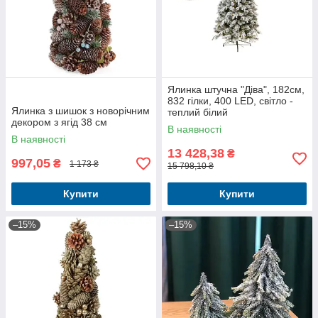
Ялинка штучна "Діва", 182см,
832 гілки, 400 LED, світло -
Ялинка з шишок з новорічним
теплий білий
декором з ягід 38 см
В наявності
В наявності
13 428,38
₴
997,05
₴
1 173 ₴
15 798,10 ₴
Купити
Купити
–15%
–15%