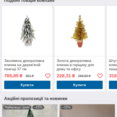
Подібні товари компанії
Засніжена декоративна
Золота декоративна
Штуч
ялинка на дерев'яній
ялинка в горщику для
ялин
пінечці 37 см
дому та офісу.
пишн
для 
765,85
228,31
316
₴
₴
901 ₴
268,60 ₴
Купити
Купити
Акційні пропозиції та новинки
Найкраща Ціна!
–15%
–15%