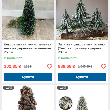
Декоративная темно зеленая
Засніжені декоративні ялинки
елка на деревянном пенечке
(3шт) на підставці з дерева,
25 см
28 см
В наявності
В наявності
102,85
888,68
₴
₴
121 ₴
1 045,50 ₴
Купити
Купити
–15%
–15%