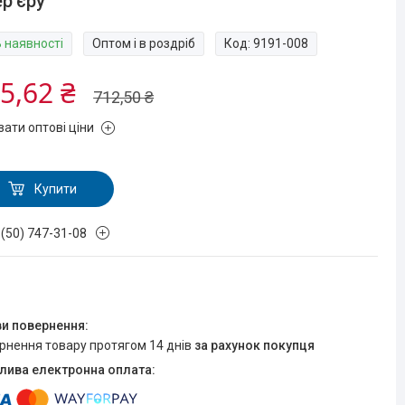
ер'єру
В наявності
Оптом і в роздріб
Код:
9191-008
5,62 ₴
712,50 ₴
зати оптові ціни
Купити
 (50) 747-31-08
ернення товару протягом 14 днів
за рахунок покупця