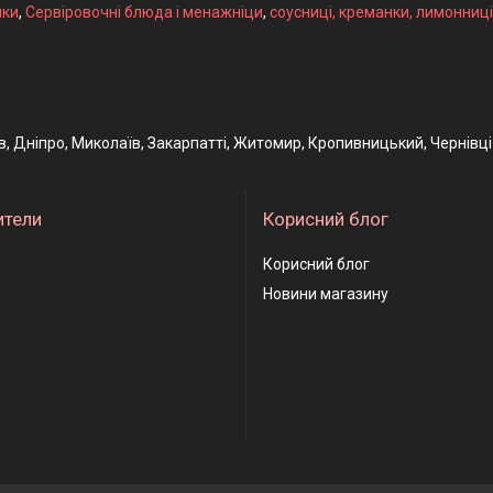
ики
,
Сервіровочні блюда і менажніци
,
соусниці, креманки, лимонниці
ів, Дніпро, Миколаїв, Закарпатті, Житомир, Кропивницький, Чернівці
ители
Корисний блог
Корисний блог
Новини магазину