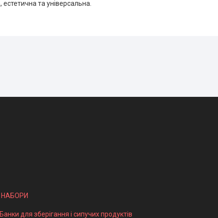
 естетична та універсальна.
І НАБОРИ
 Банки для зберігання і сипучих продуктів