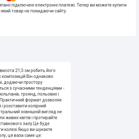
мпанії підключені електронні платежі. Тепер ви можете купити
-який товар не покидаючи сайту.
висота 21,5 см робить його
их композицій.Він однаково
ні, додаючи простору
ється з сучасними тенденціями -
тюльпанів, троянд, польових і
у. Практичний формат дозволяє
 і розставити колірний
йтральний зовнішній вигляд не
ля живих квітів і протирайте
иставкового залу.Це буде
и колезі.Якщо ви шукаєте
лу, ця ваза саме це: