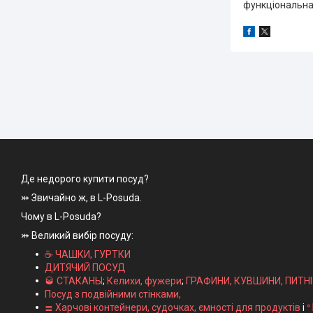
функціональна,
Де недорого купити посуд?
⤗ Звичайно ж, в L-Posuda.
Чому в L-Posuda?
⤗ Великий вибір посуду:
☕ ЧАШКИ, ГУРТКИ
ДИТЯЧИЙ ПОСУД
🥃 СТАКАНЫ
;
Келихи, фужери
;
ГРАФИНИ, КУВШИНИ, ПИТН
Посуд з подвійними стінками,
≣ Харчові контейнери, судочках, ємності для продуктів
і
ᐤ