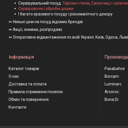
Сервірувальний посуд:
Тарілки і піали
,
Салатниці і салатн
Сервіровочні і обробні дошки
І багато красивого посуду і різноманітного декору
⤗ Низькі ціни на посуд відомих брендів
⤗ Акції, знижки, розпродажі
⤗ Оперативне відвантаження по всій Україні: Київ, Одеса, Льв
Інформація
Производ
Каталог товарів
Pasabahce
О нас
Borcam
Доставка та оплата
Luminarc
Правила отримання посилок
Arcoroc
Обмін та повернення
Bona Di
Контакти