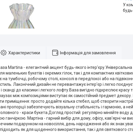
У ко
будь
Характеристики
Інформація для замовлення
за Martina - елегантний акцент будь-якого інтер'єру.Універсальна 
ля маленьких букетів і окремих гілок, так і для компактних квітков
 на тумбочці, робочому столі, консолі в передпокої або на підвікон
 стиль. Лаконічний дизайн не перевантажує інтер'єр і легко поєдну
 і сканді до класики і легкого лофту.Ваза вигідно підкреслює красу 
в паузах між композиціями виступає як самостійний предмет декор
и приміщення: просто додайте кілька стебел, щоб створити настрій
ні пропорції забезпечують візуальну стабільність і гармонію, а не
 головного - краси букета.Догляд простий: регулярно міняйте воду д
ю ганчіркою. Мартіна - гарний вибір для дому, офісу, кав'ярні чи в
ечним подарунком на новосілля, день народження або як знак уваг
 підходить як для щоденного використання, так і для святкового сто