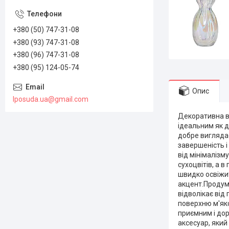
+380 (50) 747-31-08
+380 (93) 747-31-08
+380 (96) 747-31-08
+380 (95) 124-05-74
Опис
lposuda.ua@gmail.com
Декоративна ва
ідеальним як д
добре виглядає
завершеність і
від мінімалізму
сухоцвітів, а 
швидко освіжит
акцент.Продума
відволікає від
поверхню м'яко
приємним і дор
аксесуар, який