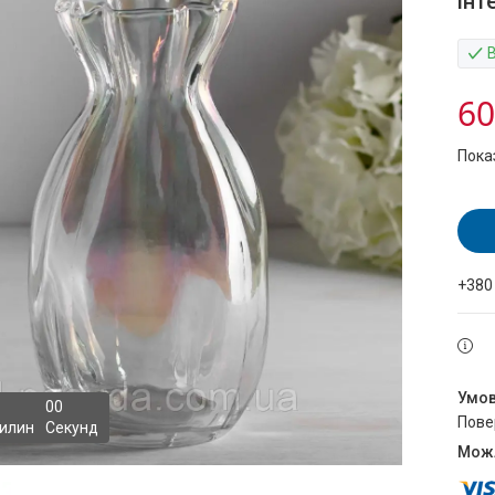
інт
60
Пока
+380
0
0
пов
илин
Секунд