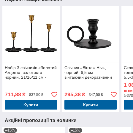
Набір 3 свічників «Золотий
Свічник «Вінтаж Ніч»,
Скля
Акцент», золотисто-
чорний, 6,5 см –
тонк
чорний, 21/16/11 см -
вінтажний декоративний
5.5x
стильний декор для дому
свічник для дому та
1 0
та столу
інтер'єру
ком
711,88
295,38
₴
₴
837,50 ₴
347,50 ₴
1 273
Купити
Купити
Акційні пропозиції та новинки
–15%
–15%