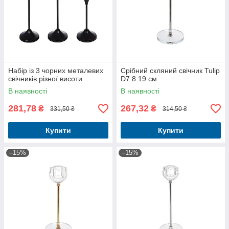
Набір із 3 чорних металевих
Срібний скляний свічник Tulip
свічників різної висоти
D7.8 19 см
В наявності
В наявності
281,78
267,32
₴
₴
331,50 ₴
314,50 ₴
Купити
Купити
–15%
–15%