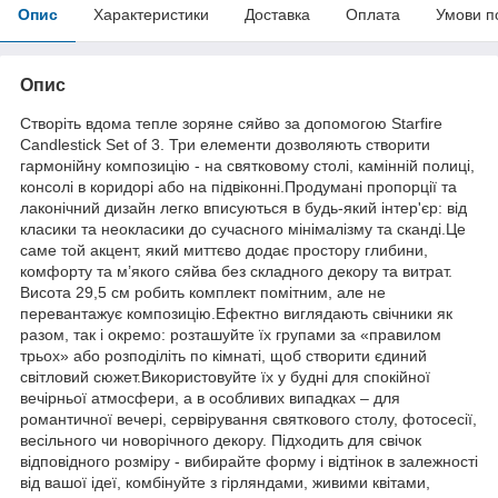
Опис
Характеристики
Доставка
Оплата
Умови п
Опис
Створіть вдома тепле зоряне сяйво за допомогою Starfire
Candlestick Set of 3. Три елементи дозволяють створити
гармонійну композицію - на святковому столі, камінній полиці,
консолі в коридорі або на підвіконні.Продумані пропорції та
лаконічний дизайн легко вписуються в будь-який інтер'єр: від
класики та неокласики до сучасного мінімалізму та сканді.Це
саме той акцент, який миттєво додає простору глибини,
комфорту та м’якого сяйва без складного декору та витрат.
Висота 29,5 см робить комплект помітним, але не
перевантажує композицію.Ефектно виглядають свічники як
разом, так і окремо: розташуйте їх групами за «правилом
трьох» або розподіліть по кімнаті, щоб створити єдиний
світловий сюжет.Використовуйте їх у будні для спокійної
вечірньої атмосфери, а в особливих випадках – для
романтичної вечері, сервірування святкового столу, фотосесії,
весільного чи новорічного декору. Підходить для свічок
відповідного розміру - вибирайте форму і відтінок в залежності
від вашої ідеї, комбінуйте з гірляндами, живими квітами,