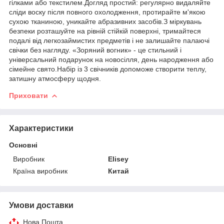
гілками або текстилем.Догляд простий: регулярно видаляйте
сліди воску після повного охолодження, протирайте м'якою
сухою тканиною, уникайте абразивних засобів.З міркувань
безпеки розташуйте на рівній стійкій поверхні, тримайтеся
подалі від легкозаймистих предметів і не залишайте палаючі
свічки без нагляду. «Зоряний вогник» - це стильний і
універсальний подарунок на новосілля, день народження або
сімейне свято.Набір із 3 свічників допоможе створити теплу,
затишну атмосферу щодня.
Приховати
Характеристики
Основні
Виробник
Elisey
Країна виробник
Китай
Умови доставки
Нова Пошта