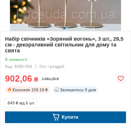
Набір свічників «Зоряний вогонь», 3 шт., 29,5
см - декоративний світильник для дому та
свята
В наявності
Код: 9285-004
Опт і роздріб
902,06
₴
1 061,25 ₴
Економія
159.19 ₴
Залишилось
9 днів
849 ₴
від 6 шт.
Купити