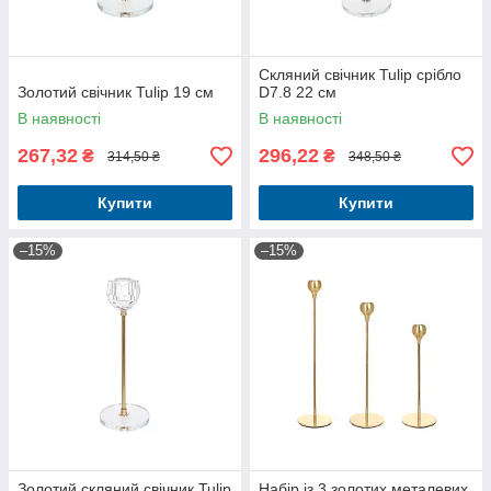
Скляний свічник Tulip срібло
Золотий свічник Tulip 19 см
D7.8 22 см
В наявності
В наявності
267,32
296,22
₴
₴
314,50 ₴
348,50 ₴
Купити
Купити
–15%
–15%
Золотий скляний свічник Tulip
Набір із 3 золотих металевих