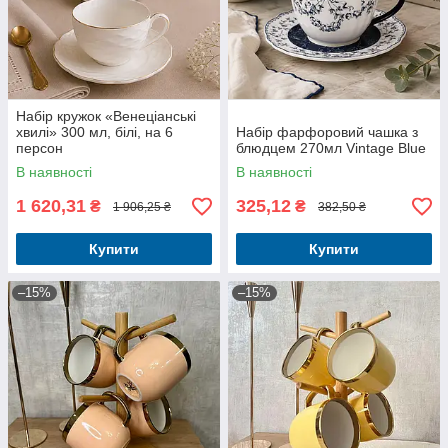
Набір кружок «Венеціанські
хвилі» 300 мл, білі, на 6
Набір фарфоровий чашка з
персон
блюдцем 270мл Vintage Blue
В наявності
В наявності
1 620,31
325,12
₴
₴
1 906,25 ₴
382,50 ₴
Купити
Купити
–15%
–15%