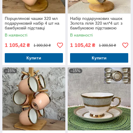
Порцелянові чашки 320 мл
Набір подарункових чашок
подарунковий набір 4 шт на
Золота лілія 320 мл*4 шт. з
бамбуковій підставці
бамбуковою підставкою
В наявності
В наявності
1 105,42
1 105,42
₴
₴
1 300,50 ₴
1 300,50 ₴
Купити
Купити
–15%
–15%