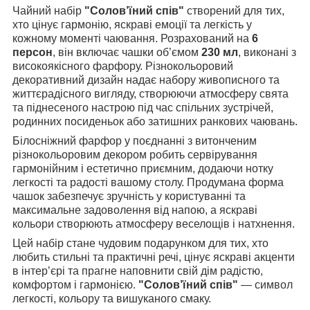
Чайний набір
"Солов’їний спів"
створений для тих,
хто цінує гармонію, яскраві емоції та легкість у
кожному моменті чаювання. Розрахований на
6
персон
, він включає чашки об’ємом
230 мл
, виконані з
високоякісного фарфору. Різнокольоровий
декоративний дизайн надає набору живописного та
життєрадісного вигляду, створюючи атмосферу свята
та піднесеного настрою під час спільних зустрічей,
родинних посиденьок або затишних ранкових чаювань.
Білосніжний фарфор у поєднанні з витонченим
різнокольоровим декором робить сервірування
гармонійним і естетично приємним, додаючи нотку
легкості та радості вашому столу. Продумана форма
чашок забезпечує зручність у користуванні та
максимальне задоволення від напою, а яскраві
кольори створюють атмосферу веселощів і натхнення.
Цей набір стане чудовим подарунком для тих, хто
любить стильні та практичні речі, цінує яскраві акценти
в інтер’єрі та прагне наповнити свій дім радістю,
комфортом і гармонією.
"Солов’їний спів"
— символ
легкості, кольору та вишуканого смаку.