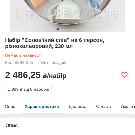
Набір "Солов'їний спів" на 6 персон,
різнокольоровий, 230 мл
Немає в наявності
Код: 9292-005
Опт і роздріб
2 486,25
₴/набір
1 989 ₴
від 6 наборів
Опис
Характеристики
Доставка
Оплата
Умови 
Опис