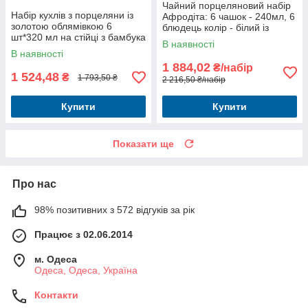
Чайний порцеляновий набір
Набір кухлів з порцеляни із
Афродіта: 6 чашок - 240мл, 6
золотою облямівкою 6
блюдець колір - білий із
шт*320 мл на стійці з бамбука
золотом
В наявності
пудрового кольору
В наявності
1 884,02
₴/набір
1 524,48
₴
1 793,50 ₴
2 216,50 ₴/набір
Купити
Купити
Показати ще
Про нас
98% позитивних з 572 відгуків за рік
Працює з 02.06.2014
м. Одеса
Одеса, Одеса, Україна
Контакти