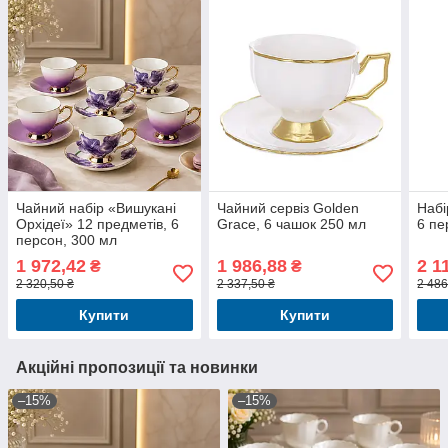
Чайний набір «Вишукані
Чайний сервіз Golden
Набі
Орхідеї» 12 предметів, 6
Grace, 6 чашок 250 мл
6 пе
персон, 300 мл
1 972,42
1 986,88
2 1
₴
₴
2 320,50 ₴
2 337,50 ₴
2 486
Купити
Купити
Акційні пропозиції та новинки
–15%
–15%