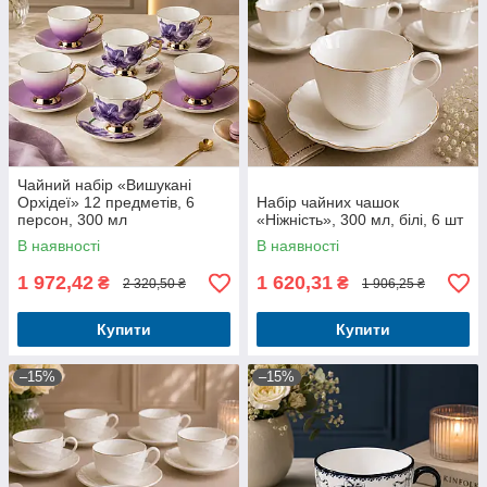
Чайний набір «Вишукані
Орхідеї» 12 предметів, 6
Набір чайних чашок
персон, 300 мл
«Ніжність», 300 мл, білі, 6 шт
В наявності
В наявності
1 972,42
1 620,31
₴
₴
2 320,50 ₴
1 906,25 ₴
Купити
Купити
–15%
–15%