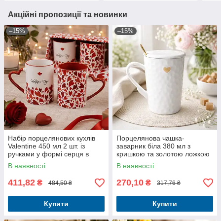
Акційні пропозиції та новинки
–15%
–15%
Набір порцелянових кухлів
Порцелянова чашка-
Valentine 450 мл 2 шт. із
заварник біла 380 мл з
ручками у формі серця в
кришкою та золотою ложкою
подарунковому пакованні
В наявності
В наявності
411,82
270,10
₴
₴
484,50 ₴
317,76 ₴
Купити
Купити