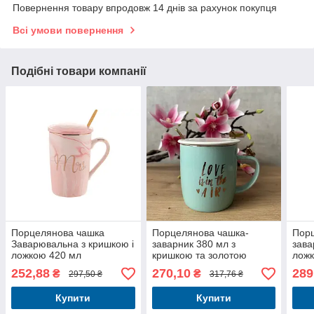
Повернення товару впродовж 14 днів за рахунок покупця
Всі умови повернення
Подібні товари компанії
Порцелянова чашка
Порцелянова чашка-
Порц
Заварювальна з кришкою і
заварник 380 мл з
зава
ложкою 420 мл
кришкою та золотою
ложк
ложкою
мл
252,88
270,10
289
₴
₴
297,50 ₴
317,76 ₴
Купити
Купити