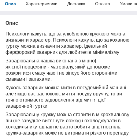
Опис
Характеристики
Доставка
Оплата
Умови п
Опис
Психологи кажуть, що за улюбленою кружкою можна
визначити характер. Психологи кажуть, що за коханою
гуртку можна визначити характер. Ідеальний
фарфоровий заварник для любителів мінімалізму
Заварювальна чашка виконана з міцно]
якісної порцеляни - матеріалу, який допоможе
розкритися смаку чаю і не зіпсує його сторонніми
смаками і запахами.
Кухоль-заварник можна мити в посудомийній машині,
але якщо вас заспокоює миття посуду вручну, то ви
точно отримаєте задоволення від миття цієї
заварочной гуртки.
Заварювальну кружку можна ставити в мікрохвильову
піч (не забудьте витягнути ложку) і охолоджувати в
холодильнику, однак не варто робити ці дії поспіль,
кружка-заварник може не витримати різкого перепаду