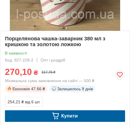
Порцелянова чашка-заварник 380 мл з
кришкою та золотою ложкою
В наявності
Код: 927-228-2
Опт і роздріб
270,10
₴
317,76 ₴
Мінімальна сума замовлення на сайті — 500 ₴
Економія
47.66 ₴
Залишилось
9 днів
254,21 ₴
від 6 шт.
Купити