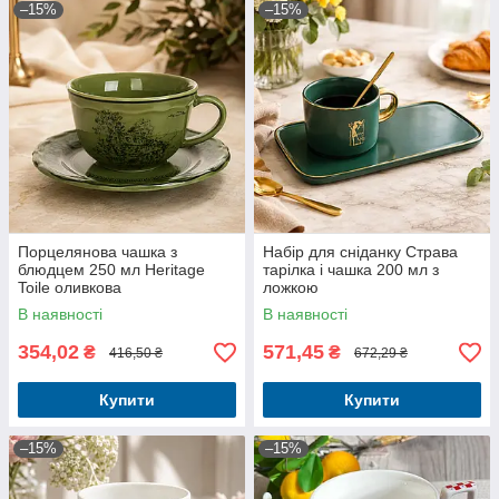
–15%
–15%
Порцелянова чашка з
Набір для сніданку Страва
блюдцем 250 мл Heritage
тарілка і чашка 200 мл з
Toile оливкова
ложкою
В наявності
В наявності
354,02
571,45
₴
₴
416,50 ₴
672,29 ₴
Купити
Купити
–15%
–15%