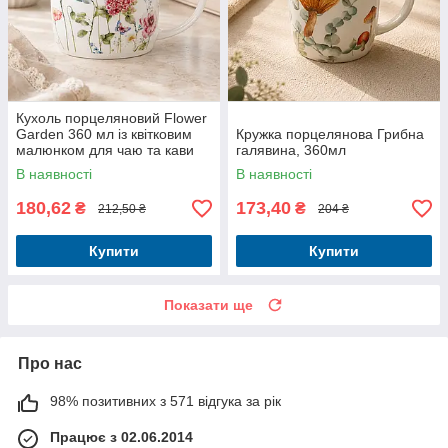
Кухоль порцеляновий Flower
Garden 360 мл із квітковим
Кружка порцелянова Грибна
малюнком для чаю та кави
галявина, 360мл
В наявності
В наявності
180,62
173,40
₴
₴
212,50 ₴
204 ₴
Купити
Купити
Показати ще
Про нас
98% позитивних з 571 відгука за рік
Працює з 02.06.2014