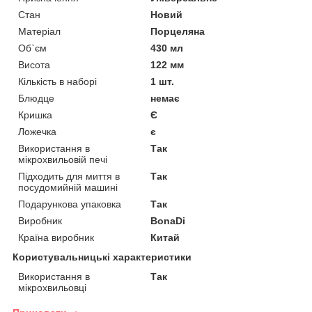
Стан
Новий
Матеріал
Порцеляна
Об`єм
430 мл
Висота
122 мм
Кількість в наборі
1 шт.
Блюдце
немає
Кришка
Є
Ложечка
є
Використання в
Так
мікрохвильовій печі
Підходить для миття в
Так
посудомийній машині
Подарункова упаковка
Так
Виробник
BonaDi
Країна виробник
Китай
Користувальницькі характеристики
Використання в
Так
мікрохвильовці