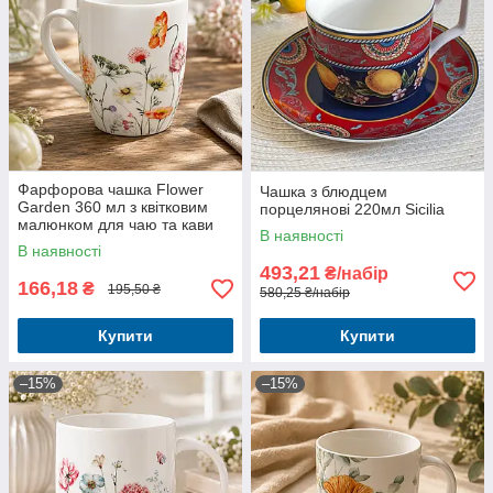
Фарфорова чашка Flower
Чашка з блюдцем
Garden 360 мл з квітковим
порцелянові 220мл Sicilia
малюнком для чаю та кави
В наявності
В наявності
493,21
₴/набір
166,18
₴
195,50 ₴
580,25 ₴/набір
Купити
Купити
–15%
–15%