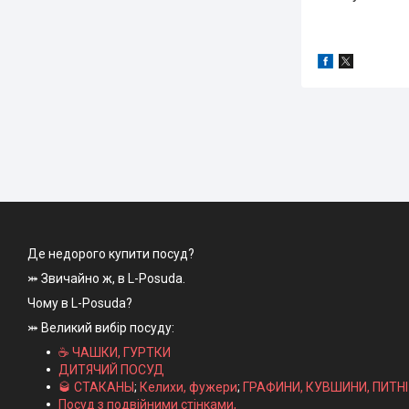
Де недорого купити посуд?
⤗ Звичайно ж, в L-Posuda.
Чому в L-Posuda?
⤗ Великий вибір посуду:
☕ ЧАШКИ, ГУРТКИ
ДИТЯЧИЙ ПОСУД
🥃 СТАКАНЫ
;
Келихи, фужери
;
ГРАФИНИ, КУВШИНИ, ПИТН
Посуд з подвійними стінками,