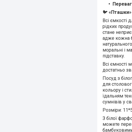
Переваг
🐦
«Пташки» 
Всі ємкості 
рідких проду
стане неприє
адже кожна б
натурального
моральні і ма
підставку.
Всі ємності 
достатньо зв
Посуд з біло
для столовог
кольору і ст
їдальням тек
сумнівів у св
Розміри: 11*
З білої фарфо
можете перек
бамбуковими 