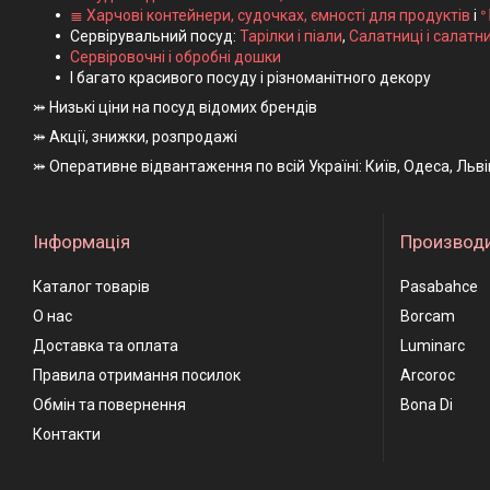
≣ Харчові контейнери, судочках, ємності для продуктів
і
ᐤ
Сервірувальний посуд:
Тарілки і піали
,
Салатниці і салатн
Сервіровочні і обробні дошки
І багато красивого посуду і різноманітного декору
⤗ Низькі ціни на посуд відомих брендів
⤗ Акції, знижки, розпродажі
⤗ Оперативне відвантаження по всій Україні: Київ, Одеса, Льв
Інформація
Производ
Каталог товарів
Pasabahce
О нас
Borcam
Доставка та оплата
Luminarc
Правила отримання посилок
Arcoroc
Обмін та повернення
Bona Di
Контакти