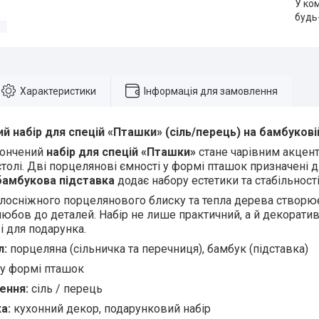
У ко
будь
Характеристики
Інформація для замовлення
 набір для спецій «Пташки» (сіль/перець) на бамбукові
тончений
набір для спецій «Пташки»
стане чарівним акцент
толі. Дві порцелянові ємності у формі пташок призначені 
бамбукова підставка
додає набору естетики та стабільності
лосніжного порцелянового блиску та тепла дерева створю
юбов до деталей. Набір не лише практичний, а й декоратив
 і для подарунка.
л:
порцеляна (сільничка та перечниця), бамбук (підставка)
у формі пташок
ення:
сіль / перець
а:
кухонний декор, подарунковий набір