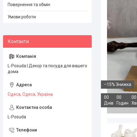
Повернення та обмін
Умови роботи
L-Posuda | Декор та посуда для вашего
дома
–15%
Одеса, Одеса, Україна
0
0
0
0
0
0
Днів
Годин
Хв
L-Posuda