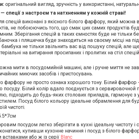
и:
оригінальний вигляд, зручність у використанні, натуральн
— спеції з настроєм та натхненням у кожній страві!
для спецій виконані з якісного білого фарфору, який можна 
ктів, не побоюючись того, що смак цих самих продуктів буд
мним. Зберігання спецій в таких ємностях буде не тільки бе
аночка і пляшечка буде знаходиться на своєму місці на підс
 бамбука не тільки звільнить вас від пошуку спецій, але щ
теріальні на витирання просипаних і пролитих на стіл спеці
можна мити в посудомийній машині, але і ручне миття не з
ичайних миючих засобів і пристосувань.
го фарфору не просто ознака хорошого тону. Білий фарфор 
о посуду. Білий колір вдало поєднується з сервировочной
илю, підходить до будь-яких столових приладів, гармонує з
стилем. Посуд білого кольору ідеальне обрамлення для буд
оїй чистоті.
5.5*7см
ровим посудом легко зберігати в кухні ідеальну чистоту і с
онатися, купивши кухонне начиння і посуд з білого фарфор
вставками або ж із серії
Blanc