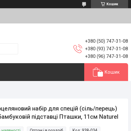
Кошик
+380 (50) 747-31-08
+380 (93) 747-31-08
+380 (96) 747-31-08
Кошик
целяновий набір для спецій (сіль/перець)
бамбуковій підставці Пташки, 11см Naturel
В наявності
Оптом і в роздріб
Код:
938-034