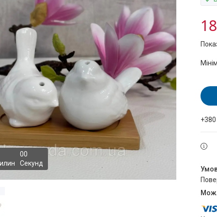
18
Пока
Міні
+380
0
0
илин
Секунд
пов