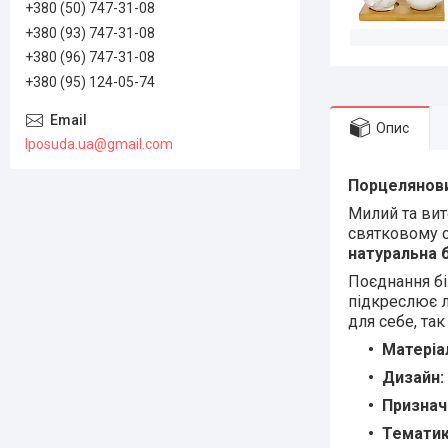
+380 (50) 747-31-08
+380 (93) 747-31-08
+380 (96) 747-31-08
+380 (95) 124-05-74
Опис
lposuda.ua@gmail.com
Порцеляновий
Милий та ви
святковому с
натуральна 
Поєднання бі
підкреслює л
для себе, так
Матеріа
Дизайн:
Признач
Тематик