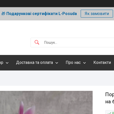
🎁
Подарункові сертифікати L-Posuda
Як замовити
ор
Доставка та оплата
Про нас
Контакти
Пор
на 