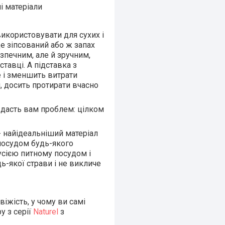
і матеріали
використовувати для сухих і
е зіпсований або ж запах
зпечним, але й зручним,
тавці. А підставка з
е і зменшить витрати
й, досить протирати вчасно
авдасть вам проблем: цілком
- найідеальніший матеріал
 посудом будь-якого
 усією питному посудом і
ь-якої страви і не викличе
віжість, у чому ви самі
у з серії
Naturel
з