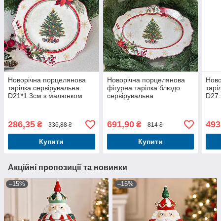
Новорічна порцелянова
Новорічна порцелянова
Ново
тарілка сервірувальна
фігурна тарілка блюдо
тарі
D21*1.3см з малюнком
сервірувальна
D27.
ялинка
35*25*2.5см з різдвяним
ялин
малюнком
286,35
691,90
493
₴
₴
336,88 ₴
814 ₴
Купити
Купити
Акційні пропозиції та новинки
–15%
–15%