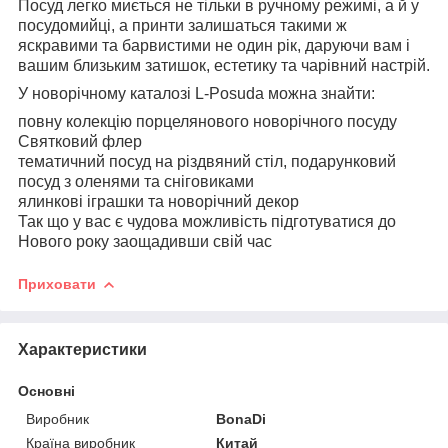
Посуд легко миється не тільки в ручному режимі, а й у
посудомийці, а принти залишаться такими ж
яскравими та барвистими не один рік, даруючи вам і
вашим близьким затишок, естетику та чарівний настрій.
У новорічному каталозі L-Posuda можна знайти:
повну колекцію порцелянового новорічного посуду
Святковий флер
тематичний посуд на різдвяний стіл, подарунковий
посуд з оленями та сніговиками
ялинкові іграшки та новорічний декор
Так що у вас є чудова можливість підготуватися до
Нового року заощадивши свій час
Приховати
Характеристики
Основні
Виробник
BonaDi
Країна виробник
Китай