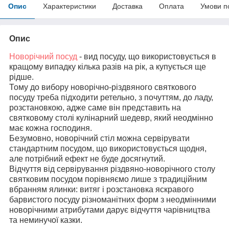
Опис
Характеристики
Доставка
Оплата
Умови п
Опис
Новорічний посуд
- вид посуду, що використовується в
кращому випадку кілька разів на рік, а купується ще
рідше.
Тому до вибору новорічно-різдвяного святкового
посуду треба підходити ретельно, з почуттям, до ладу,
розстановкою, адже саме він представить на
святковому столі кулінарний шедевр, який неодмінно
має кожна господиня.
Безумовно, новорічний стіл можна сервірувати
стандартним посудом, що використовується щодня,
але потрібний ефект не буде досягнутий.
Відчуття від сервірування різдвяно-новорічного столу
святковим посудом порівняємо лише з традиційним
вбранням ялинки: витяг і розстановка яскравого
барвистого посуду різноманітних форм з неодмінними
новорічними атрибутами дарує відчуття чарівництва
та неминучої казки.