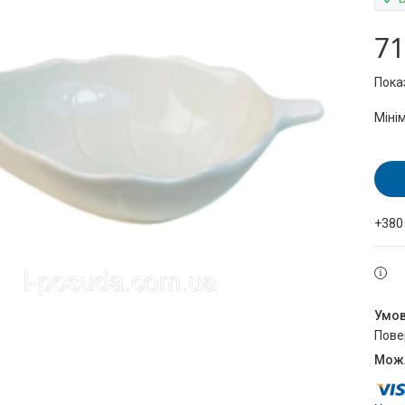
71
Пока
Міні
+380
пов