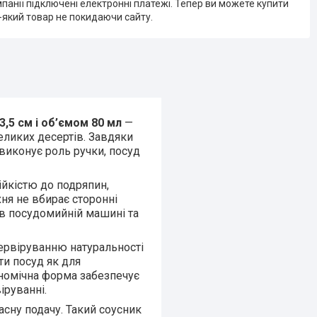
мпанії підключені електронні платежі. Тепер ви можете купити
-який товар не покидаючи сайту.
3,5 см і об’ємом 80 мл
—
великих десертів. Завдяки
виконує роль ручки, посуд
ійкістю до подряпин,
ня не вбирає сторонні
я в посудомийній машині та
сервіруванню натуральності
ти посуд як для
гономічна форма забезпечує
іруванні.
часну подачу. Такий соусник