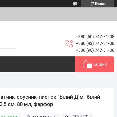
Кошик
+380 (50) 747-31-08
+380 (93) 747-31-08
+380 (96) 747-31-08
Кошик
атник-соусник-листок "Білий Дім" білий
3,5 см, 80 мл, фарфор
В наявності
Оптом і в роздріб
Код:
102-1131