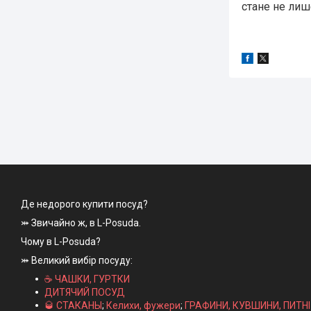
стане не лиш
Де недорого купити посуд?
⤗ Звичайно ж, в L-Posuda.
Чому в L-Posuda?
⤗ Великий вибір посуду:
☕ ЧАШКИ, ГУРТКИ
ДИТЯЧИЙ ПОСУД
🥃 СТАКАНЫ
;
Келихи, фужери
;
ГРАФИНИ, КУВШИНИ, ПИТН