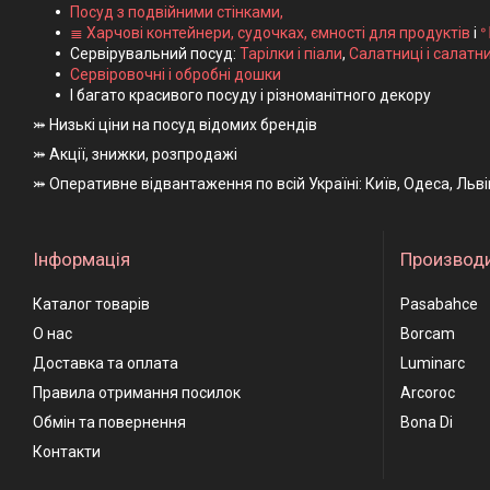
Посуд з подвійними стінками,
≣ Харчові контейнери, судочках, ємності для продуктів
і
ᐤ
Сервірувальний посуд:
Тарілки і піали
,
Салатниці і салатн
Сервіровочні і обробні дошки
І багато красивого посуду і різноманітного декору
⤗ Низькі ціни на посуд відомих брендів
⤗ Акції, знижки, розпродажі
⤗ Оперативне відвантаження по всій Україні: Київ, Одеса, Льв
Інформація
Производ
Каталог товарів
Pasabahce
О нас
Borcam
Доставка та оплата
Luminarc
Правила отримання посилок
Arcoroc
Обмін та повернення
Bona Di
Контакти