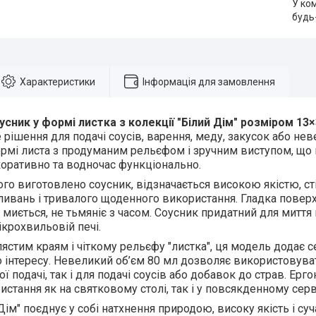
У ко
будь
Характеристики
Інформація для замовлення
сник у формі листка з колекції "Білий Дім" розміром 13×
 рішення для подачі соусів, варення, меду, закусок або не
рмі листа з продуманим рельєфом і зручним виступом, що 
оративно та водночас функціонально.
ого виготовлено соусник, відзначається високою якістю, ст
ливань і тривалого щоденного використання. Гладка поверх
о миється, не тьмяніє з часом. Соусник придатний для митт
ікрохвильовій печі.
ястим краям і чіткому рельєфу "листка", ця модель додає 
о інтересу. Невеликий об’єм 80 мл дозволяє використовува
ї подачі, так і для подачі соусів або добавок до страв. Ер
истання як на святковому столі, так і у повсякденному серв
Дім" поєднує у собі натхнення природою, високу якість і су