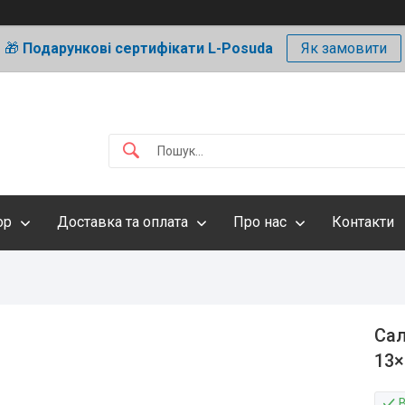
🎁
Подарункові сертифікати L-Posuda
Як замовити
ор
Доставка та оплата
Про нас
Контакти
Сал
13×