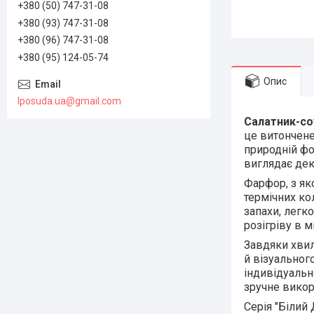
+380 (50) 747-31-08
+380 (93) 747-31-08
+380 (96) 747-31-08
+380 (95) 124-05-74
Опис
lposuda.ua@gmail.com
Салатник-соу
це витончене
природній фо
виглядає дек
Фарфор, з як
термічних ко
запахи, легк
розігріву в м
Завдяки хвил
й візуальног
індивідуально
зручне викор
Серія "Білий 