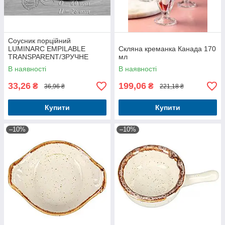
Соусник порційний
LUMINARC EMPILABLE
Скляна креманка Канада 170
TRANSPARENT/ЗРУЧНЕ
мл
ЗБЕРІГАННЯ 60мм
В наявності
В наявності
33,26
199,06
₴
₴
36,96 ₴
221,18 ₴
Купити
Купити
–10%
–10%