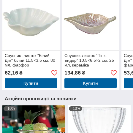
Соусник -листок "Білий
Соусник-листок "Пінк-
Соус
Дім" білий 11,5×3,5 см, 80
тіндер" 10,5×6,5×2 см, 25
Дім"
мл, фарфор
мл, кераміка
фар
62,16
134,86
53,
₴
₴
Купити
Купити
Акційні пропозиції та новинки
–10%
–10%