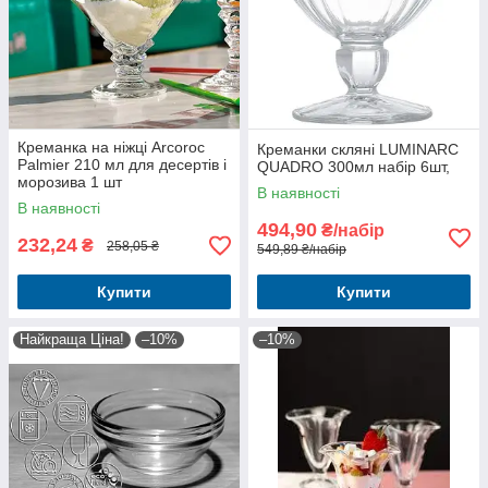
Креманка на ніжці Arcoroc
Креманки скляні LUMINARC
Palmier 210 мл для десертів і
QUADRO 300мл набір 6шт,
морозива 1 шт
В наявності
В наявності
494,90
₴/набір
232,24
₴
258,05 ₴
549,89 ₴/набір
Купити
Купити
Найкраща Ціна!
–10%
–10%