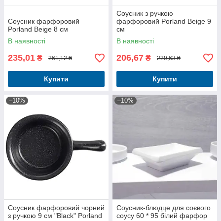
Соусник з ручкою
Соусник фарфоровий
фарфоровий Porland Beige 9
Porland Beige 8 см
см
В наявності
В наявності
235,01
206,67
₴
₴
261,12 ₴
229,63 ₴
Купити
Купити
–10%
–10%
Соусник фарфоровий чорний
Соусник-блюдце для соєвого
з ручкою 9 см "Black" Porland
соусу 60 * 95 білий фарфор