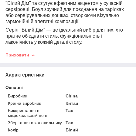
"Білий Дім" та слугує ефектним акцентом у сучасній
сервіровці. Боул зручний для поєднання на тарілках
або сервірувальних дошках, створюючи візуально
гармонійні й апетитні композиції.
Серія "Білий Дім" — це ідеальний вибір для тих, хто
прагне об'єднати стиль, функціональність і
лаконічність у кожній деталі столу.
Приховати
Характеристики
Основні
Виробник
China
Країна виробник
Китай
Використання в
Так
мікрохвильовій печі
Зберігання в холодильнику
Так
Колір
Білий