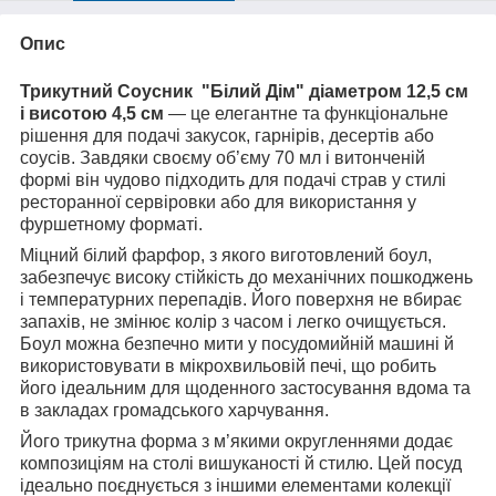
Опис
Трикутний Соусник "Білий Дім" діаметром 12,5 см
і висотою 4,5 см
— це елегантне та функціональне
рішення для подачі закусок, гарнірів, десертів або
соусів. Завдяки своєму об’єму 70 мл і витонченій
формі він чудово підходить для подачі страв у стилі
ресторанної сервіровки або для використання у
фуршетному форматі.
Міцний білий фарфор, з якого виготовлений боул,
забезпечує високу стійкість до механічних пошкоджень
і температурних перепадів. Його поверхня не вбирає
запахів, не змінює колір з часом і легко очищується.
Боул можна безпечно мити у посудомийній машині й
використовувати в мікрохвильовій печі, що робить
його ідеальним для щоденного застосування вдома та
в закладах громадського харчування.
Його трикутна форма з м’якими округленнями додає
композиціям на столі вишуканості й стилю. Цей посуд
ідеально поєднується з іншими елементами колекції