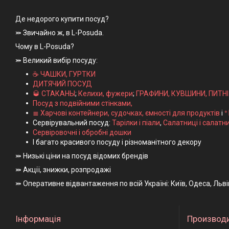
Де недорого купити посуд?
⤗ Звичайно ж, в L-Posuda.
Чому в L-Posuda?
⤗ Великий вибір посуду:
☕ ЧАШКИ, ГУРТКИ
ДИТЯЧИЙ ПОСУД
🥃 СТАКАНЫ
;
Келихи, фужери
;
ГРАФИНИ, КУВШИНИ, ПИТН
Посуд з подвійними стінками,
≣ Харчові контейнери, судочках, ємності для продуктів
і
ᐤ
Сервірувальний посуд:
Тарілки і піали
,
Салатниці і салатн
Сервіровочні і обробні дошки
І багато красивого посуду і різноманітного декору
⤗ Низькі ціни на посуд відомих брендів
⤗ Акції, знижки, розпродажі
⤗ Оперативне відвантаження по всій Україні: Київ, Одеса, Льв
Інформація
Производ