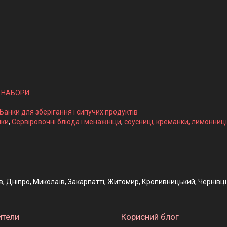
І НАБОРИ
 Банки для зберігання і сипучих продуктів
ики
,
Сервіровочні блюда і менажніци
,
соусниці, креманки, лимонниці
ів, Дніпро, Миколаїв, Закарпатті, Житомир, Кропивницький, Чернівці
ители
Корисний блог