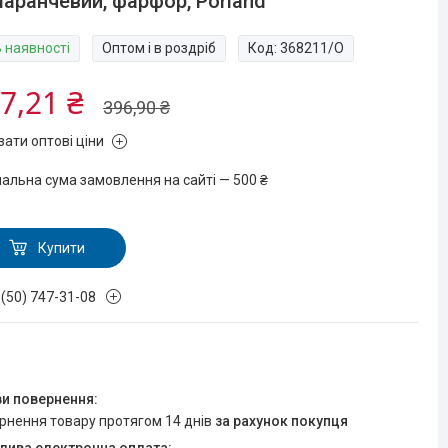
аранчевий, фарфор, Porland
В наявності
Оптом і в роздріб
Код:
368211/O
7,21 ₴
396,90 ₴
зати оптові ціни
мальна сума замовлення на сайті — 500 ₴
Купити
 (50) 747-31-08
ернення товару протягом 14 днів
за рахунок покупця