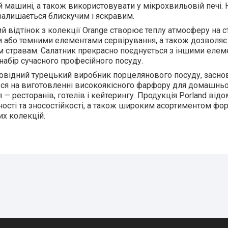
 машині, а також використовувати у мікрохвильовій печі. Н
залишається блискучим і яскравим.
 відтінок з колекції Orange створює теплу атмосферу на ст
 або темними елементами сервірування, а також дозволяє 
 стравам. Салатник прекрасно поєднується з іншими елем
набір сучасного професійного посуду.
овідний турецький виробник порцелянового посуду, заснов
ься на виготовленні високоякісного фарфору для домашньо
 — ресторанів, готелів і кейтерингу. Продукція Porland від
ості та зносостійкості, а також широким асортиментом форм
х колекцій.