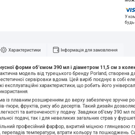
У ко
будь
Характеристики
Інформація для замовлення
усної форми об'ємом 390 мл і діаметром 11,5 см з колек
рактична модель від турецького бренду Porland, створена дл
 естетичної сервіровки вдома. Цей виріб поєднує в собі ел
окі експлуатаційні характеристики, що робить його універс
икористання.
а із плавним розширенням до верху забезпечує зручне роз
ів-пюре, фруктів, рису або десертів. Такий дизайн дозвол
 легкості та витонченості у подачу. Завдяки об'єму 390 мл 
альної подачі, так і для невеликих загальних страв у фурше
ільний професійний фарфор, вкритий міцною глянцевою гл
, перепадів температури, втрати кольору та пошкоджень. 