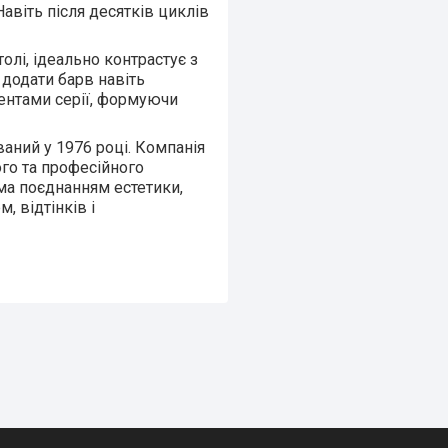
авіть після десятків циклів
олі, ідеально контрастує з
додати барв навіть
ентами серії, формуючи
аний у 1976 році. Компанія
го та професійного
ома поєднанням естетики,
, відтінків і