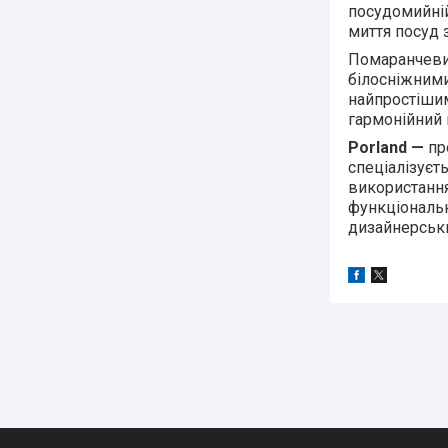
посудомийній
миття посуд 
Помаранчевий
білосніжними
найпростішим
гармонійний 
Porland —
пр
спеціалізуєт
використання
функціональн
дизайнерськи