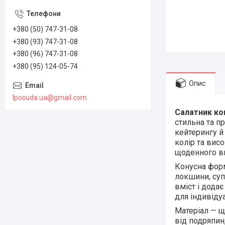
+380 (50) 747-31-08
+380 (93) 747-31-08
+380 (96) 747-31-08
+380 (95) 124-05-74
Опис
lposuda.ua@gmail.com
Салатник кон
стильна та п
кейтерингу й
колір та вис
щоденного в
Конусна форм
локшини, суп
вміст і додає
для індивіду
Матеріал — щ
від подряпин