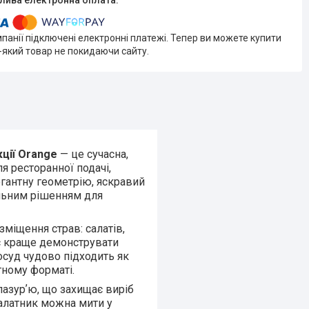
мпанії підключені електронні платежі. Тепер ви можете купити
-який товар не покидаючи сайту.
ції Orange
— це сучасна,
я ресторанної подачі,
егантну геометрію, яскравий
альним рішенням для
міщення страв: салатів,
яє краще демонструвати
посуд чудово підходить як
тному форматі.
азурʼю, що захищає виріб
Салатник можна мити у