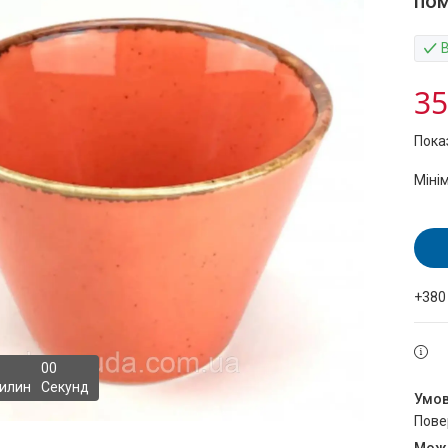
пом
35
Пока
Міні
+380
0
0
илин
Секунд
пов