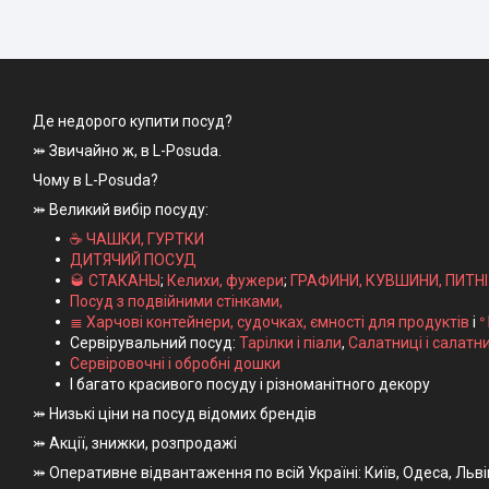
Де недорого купити посуд?
⤗ Звичайно ж, в L-Posuda.
Чому в L-Posuda?
⤗ Великий вибір посуду:
☕ ЧАШКИ, ГУРТКИ
ДИТЯЧИЙ ПОСУД
🥃 СТАКАНЫ
;
Келихи, фужери
;
ГРАФИНИ, КУВШИНИ, ПИТН
Посуд з подвійними стінками,
≣ Харчові контейнери, судочках, ємності для продуктів
і
ᐤ
Сервірувальний посуд:
Тарілки і піали
,
Салатниці і салатн
Сервіровочні і обробні дошки
І багато красивого посуду і різноманітного декору
⤗ Низькі ціни на посуд відомих брендів
⤗ Акції, знижки, розпродажі
⤗ Оперативне відвантаження по всій Україні: Київ, Одеса, Льв