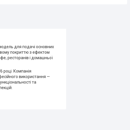
 модель для подачі основних
жевому покриттю з ефектом
афе, ресторанів і домашньої
6 році. Компанія
фесійного використання —
функціональності та
лекцій.