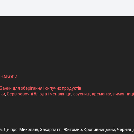
І НАБОРИ
 Банки для зберігання і сипучих продуктів
ики
,
Сервіровочні блюда і менажніци
,
соусниці, креманки, лимонниці
ів, Дніпро, Миколаїв, Закарпатті, Житомир, Кропивницький, Чернівці