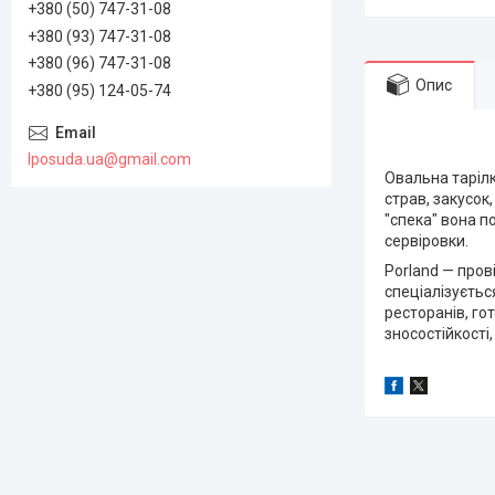
+380 (50) 747-31-08
+380 (93) 747-31-08
+380 (96) 747-31-08
Опис
+380 (95) 124-05-74
lposuda.ua@gmail.com
Овальна таріл
страв, закусок
"спека" вона п
сервіровки.
Porland — пров
спеціалізуєть
ресторанів, го
зносостійкості