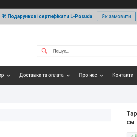
🎁
Подарункові сертифікати L-Posuda
Як замовити
ор
Доставка та оплата
Про нас
Контакти
Тар
см