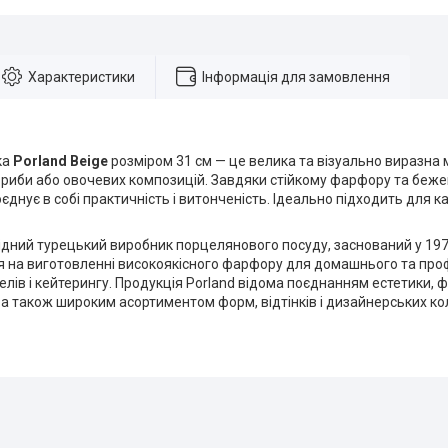
Характеристики
Інформація для замовлення
ка
Porland Beige
розміром 31 см — це велика та візуально виразна
, риби або овочевих композицій. Завдяки стійкому фарфору та бе
оєднує в собі практичність і витонченість. Ідеально підходить для к
ідний турецький виробник порцелянового посуду, заснований у 197
ся на виготовленні високоякісного фарфору для домашнього та про
телів і кейтерингу. Продукція Porland відома поєднанням естетики, 
, а також широким асортиментом форм, відтінків і дизайнерських ко