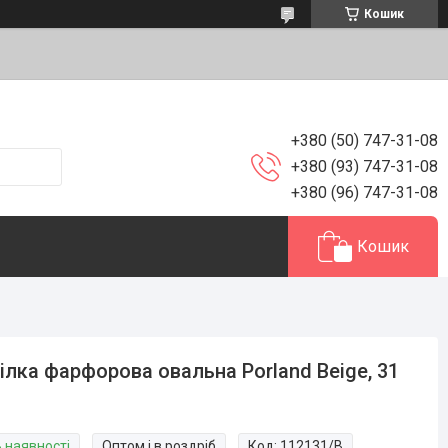
Кошик
+380 (50) 747-31-08
+380 (93) 747-31-08
+380 (96) 747-31-08
Кошик
ілка фарфорова овальна Porland Beige, 31
В наявності
Оптом і в роздріб
Код:
112131/B