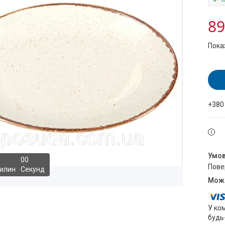
89
Пока
+380
0
0
пов
илин
Секунд
У ко
будь