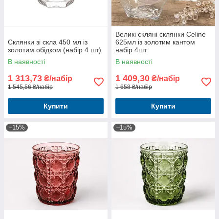
Великі скляні склянки Celine
Склянки зі скла 450 мл із
625мл із золотим кантом
золотим обідком (набір 4 шт)
набір 4шт
В наявності
В наявності
1 313,73
1 409,30
₴/набір
₴/набір
1 545,56 ₴/набір
1 658 ₴/набір
Купити
Купити
–15%
–15%