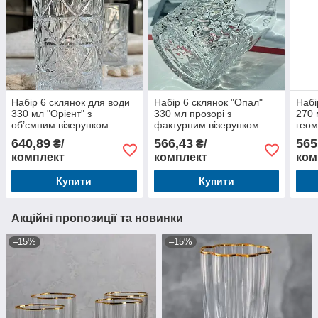
Набір 6 склянок для води
Набір 6 склянок "Опал"
Набі
330 мл "Орієнт" з
330 мл прозорі з
270 
об’ємним візерунком
фактурним візерунком
геом
640,89
566,43
565
₴/
₴/
комплект
комплект
ком
Купити
Купити
Акційні пропозиції та новинки
–15%
–15%