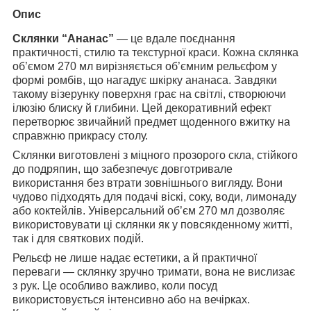
Опис
Склянки “Ананас”
— це вдале поєднання
практичності, стилю та текстурної краси. Кожна склянка
об’ємом 270 мл вирізняється об’ємним рельєфом у
формі ромбів, що нагадує шкірку ананаса. Завдяки
такому візерунку поверхня грає на світлі, створюючи
ілюзію блиску й глибини. Цей декоративний ефект
перетворює звичайний предмет щоденного вжитку на
справжню прикрасу столу.
Склянки виготовлені з міцного прозорого скла, стійкого
до подряпин, що забезпечує довготривале
використання без втрати зовнішнього вигляду. Вони
чудово підходять для подачі віскі, соку, води, лимонаду
або коктейлів. Універсальний об’єм 270 мл дозволяє
використовувати ці склянки як у повсякденному житті,
так і для святкових подій.
Рельєф не лише надає естетики, а й практичної
переваги — склянку зручно тримати, вона не вислизає
з рук. Це особливо важливо, коли посуд
використовується інтенсивно або на вечірках.