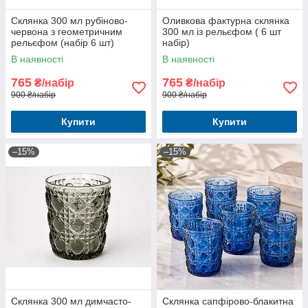
Склянка 300 мл рубіново-
Оливкова фактурна склянка
червона з геометричним
300 мл із рельєфом ( 6 шт
рельєфом (набір 6 шт)
набір)
В наявності
В наявності
765
765
₴/набір
₴/набір
900 ₴/набір
900 ₴/набір
Купити
Купити
–15%
–15%
Склянка 300 мл димчасто-
Склянка сапфірово-блакитна