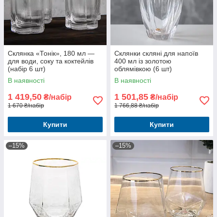
Склянка «Тонік», 180 мл —
Склянки скляні для напоїв
для води, соку та коктейлів
400 мл із золотою
(набір 6 шт)
облямівкою (6 шт)
В наявності
В наявності
1 419,50
1 501,85
₴/набір
₴/набір
1 670 ₴/набір
1 766,88 ₴/набір
Купити
Купити
–15%
–15%