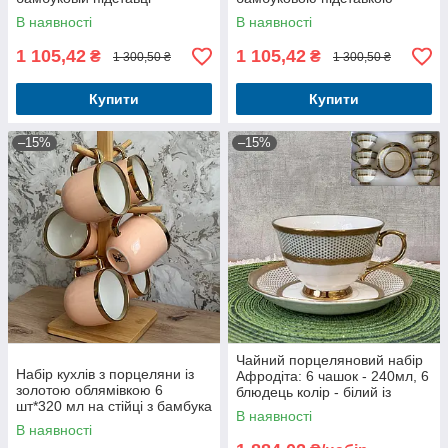
В наявності
В наявності
1 105,42
1 105,42
₴
₴
1 300,50 ₴
1 300,50 ₴
Купити
Купити
–15%
–15%
Чайний порцеляновий набір
Набір кухлів з порцеляни із
Афродіта: 6 чашок - 240мл, 6
золотою облямівкою 6
блюдець колір - білий із
шт*320 мл на стійці з бамбука
золотом
В наявності
пудрового кольору
В наявності