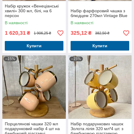
Набір кружок «Венеціанські
хвилі» 300 мл, білі, на 6
Набір фарфоровий чашка з
персон
блюдцем 270мл Vintage Blue
В наявності
В наявності
1 620,31
325,12
₴
₴
1 906,25 ₴
382,50 ₴
Купити
Купити
–15%
–15%
Порцелянові чашки 320 мл
Набір подарункових чашок
подарунковий набір 4 шт на
Золота лілія 320 мл*4 шт. з
бамбуковій підставці
бамбуковою підставкою