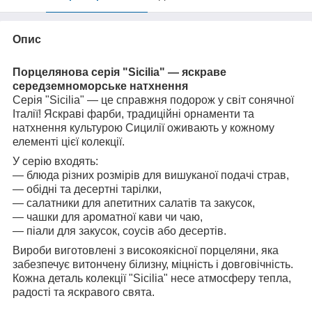
Опис
Порцелянова серія "Sicilia" — яскраве
середземноморське натхнення
Серія "Sicilia" — це справжня подорож у світ сонячної
Італії! Яскраві фарби, традиційні орнаменти та
натхнення культурою Сицилії оживають у кожному
елементі цієї колекції.
У серію входять:
— блюда різних розмірів для вишуканої подачі страв,
— обідні та десертні тарілки,
— салатники для апетитних салатів та закусок,
— чашки для ароматної кави чи чаю,
— піали для закусок, соусів або десертів.
Вироби виготовлені з високоякісної порцеляни, яка
забезпечує витончену білизну, міцність і довговічність.
Кожна деталь колекції "Sicilia" несе атмосферу тепла,
радості та яскравого свята.