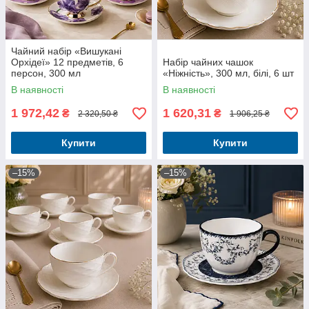
Чайний набір «Вишукані
Орхідеї» 12 предметів, 6
Набір чайних чашок
персон, 300 мл
«Ніжність», 300 мл, білі, 6 шт
В наявності
В наявності
1 972,42
1 620,31
₴
₴
2 320,50 ₴
1 906,25 ₴
Купити
Купити
–15%
–15%