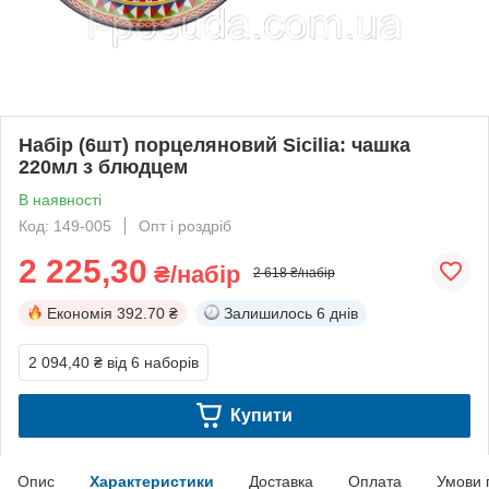
Набір (6шт) порцеляновий Sicilia: чашка
220мл з блюдцем
В наявності
Код: 149-005
Опт і роздріб
2 225,30
₴/набір
2 618 ₴/набір
Економія
392.70 ₴
Залишилось
6 днів
2 094,40 ₴
від 6 наборів
Купити
Опис
Характеристики
Доставка
Оплата
Умови 