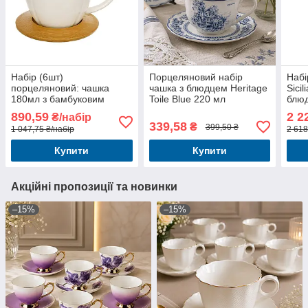
Набір (6шт)
Порцеляновий набір
Набі
порцеляновий: чашка
чашка з блюдцем Heritage
Sici
180мл з бамбуковим
Toile Blue 220 мл
блю
блюдцем
890,59
2 2
₴/набір
339,58
₴
399,50 ₴
1 047,75 ₴/набір
2 618
Купити
Купити
Акційні пропозиції та новинки
–15%
–15%