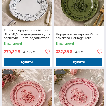
Тарілка порцелянова Vintage
Blue 20,5 см декоративна для
Порцелянова тарілка 22 см
сервірування та подачі страв
оливкова Heritage Toile
В наявності
В наявності
270,22
332,35
₴
₴
317,90 ₴
391 ₴
Купити
Купити
–15%
–15%