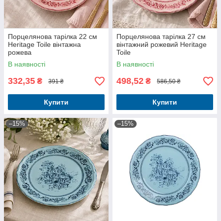
Порцелянова тарілка 22 см
Порцелянова тарілка 27 см
Heritage Toile вінтажна
вінтажний рожевий Heritage
рожева
Toile
В наявності
В наявності
332,35
498,52
₴
₴
391 ₴
586,50 ₴
Купити
Купити
–15%
–15%