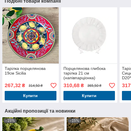
Подібні товари компанії
Тарілка порцелянова
Порцелянова глибока
Тарі
19см Sicilia
тарілка 21 см
Сици
(напівпарціонка)
D20
267,32
310,68
317
₴
₴
314,50 ₴
365,50 ₴
Купити
Купити
Акційні пропозиції та новинки
–15%
–15%