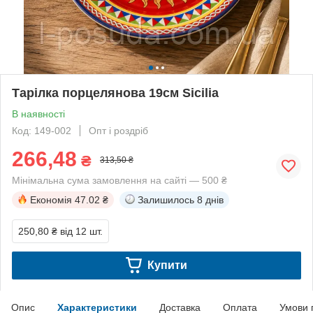
Тарілка порцелянова 19см Sicilia
В наявності
Код: 149-002
Опт і роздріб
266,48
₴
313,50 ₴
Мінімальна сума замовлення на сайті — 500 ₴
Економія
47.02 ₴
Залишилось
8 днів
250,80 ₴
від 12 шт.
Купити
Опис
Характеристики
Доставка
Оплата
Умови 