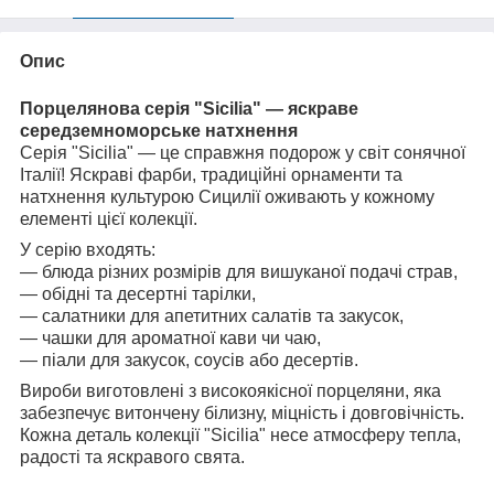
Опис
Порцелянова серія "Sicilia" — яскраве
середземноморське натхнення
Серія "Sicilia" — це справжня подорож у світ сонячної
Італії! Яскраві фарби, традиційні орнаменти та
натхнення культурою Сицилії оживають у кожному
елементі цієї колекції.
У серію входять:
— блюда різних розмірів для вишуканої подачі страв,
— обідні та десертні тарілки,
— салатники для апетитних салатів та закусок,
— чашки для ароматної кави чи чаю,
— піали для закусок, соусів або десертів.
Вироби виготовлені з високоякісної порцеляни, яка
забезпечує витончену білизну, міцність і довговічність.
Кожна деталь колекції "Sicilia" несе атмосферу тепла,
радості та яскравого свята.