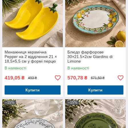
Менажниця керамічна
Блюдо фарфорове
Pepper на 2 відділення 21 ×
30×21.5×2см Giardino di
18,5×5,5 см у формі перцю
Limone
В наявності
В наявності
419,05
570,78
₴
₴
493 ₴
671,50 ₴
Купити
Купити
–15%
–15%