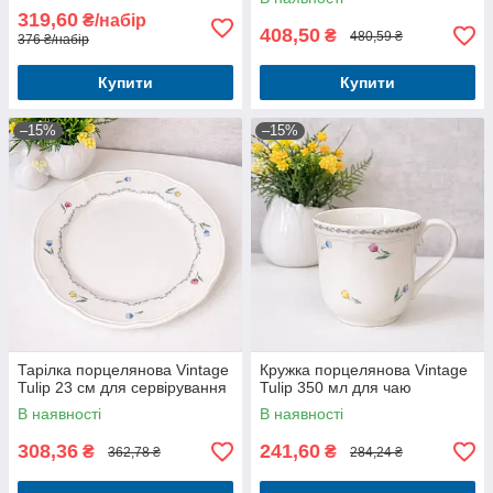
319,60
₴/набір
408,50
₴
480,59 ₴
376 ₴/набір
Купити
Купити
–15%
–15%
Тарілка порцелянова Vintage
Кружка порцелянова Vintage
Tulip 23 см для сервірування
Tulip 350 мл для чаю
В наявності
В наявності
308,36
241,60
₴
₴
362,78 ₴
284,24 ₴