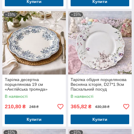
Купити
Купити
–15%
–15%
Тарілка десертна
Тарілка обідня порцелянова
порцелянова 19 см
Весняна історія, D27*1.9см
«Англійська троянда»
Пасхальний посуд
В наявності
В наявності
210,80
365,82
₴
₴
248 ₴
430,38 ₴
Купити
Купити
–15%
–15%