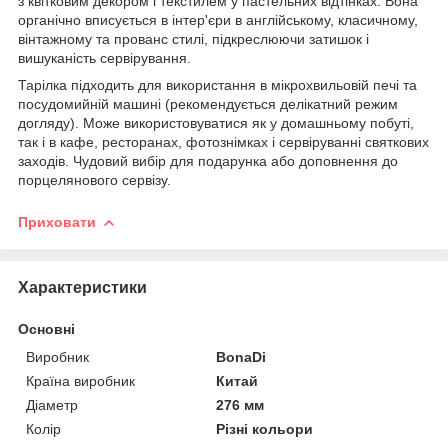
з квітковим декором і текстилем у пастельних відтінках. Вона
органічно вписується в інтер'єри в англійському, класичному,
вінтажному та прованс стилі, підкреслюючи затишок і
вишуканість сервірування.
Тарілка підходить для використання в мікрохвильовій печі та
посудомийній машині (рекомендується делікатний режим
догляду). Може використовуватися як у домашньому побуті,
так і в кафе, ресторанах, фотознімках і сервіруванні святкових
заходів. Чудовий вибір для подарунка або доповнення до
порцелянового сервізу.
Приховати
Характеристики
Основні
Виробник
BonaDi
Країна виробник
Китай
Діаметр
276 мм
Колір
Різні кольори