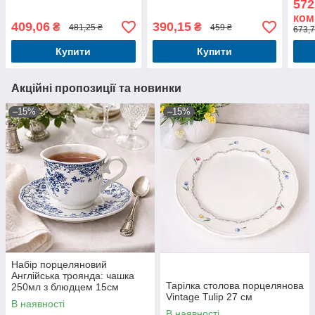
572
ком
409,06
390,15
₴
₴
481,25 ₴
459 ₴
673,7
Купити
Купити
Акційні пропозиції та новинки
–15%
–15%
Набір порцеляновий
Англійська троянда: чашка
Тарілка столова порцелянова
250мл з блюдцем 15см
Vintage Tulip 27 см
В наявності
В наявності