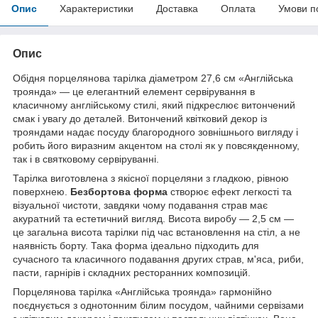
Опис
Характеристики
Доставка
Оплата
Умови п
Опис
Обідня порцелянова тарілка діаметром 27,6 см «Англійська
троянда» — це елегантний елемент сервірування в
класичному англійському стилі, який підкреслює витончений
смак і увагу до деталей. Витончений квітковий декор із
трояндами надає посуду благородного зовнішнього вигляду і
робить його виразним акцентом на столі як у повсякденному,
так і в святковому сервіруванні.
Тарілка виготовлена з якісної порцеляни з гладкою, рівною
поверхнею.
Безбортова форма
створює ефект легкості та
візуальної чистоти, завдяки чому подавання страв має
акуратний та естетичний вигляд. Висота виробу — 2,5 см —
це загальна висота тарілки під час встановлення на стіл, а не
наявність борту. Така форма ідеально підходить для
сучасного та класичного подавання других страв, м'яса, риби,
пасти, гарнірів і складних ресторанних композицій.
Порцелянова тарілка «Англійська троянда» гармонійно
поєднується з однотонним білим посудом, чайними сервізами