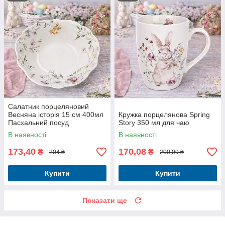
Салатник порцеляновий
Весняна історія 15 см 400мл
Кружка порцелянова Spring
Пасхальний посуд
Story 350 мл для чаю
В наявності
В наявності
173,40
170,08
₴
₴
204 ₴
200,09 ₴
Купити
Купити
Показати ще