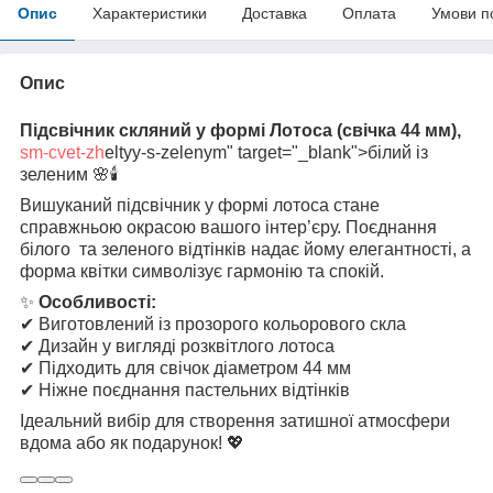
Опис
Характеристики
Доставка
Оплата
Умови п
Опис
Підсвічник скляний у формі Лотоса (свічка 44 мм),
sm-cvet-zh
eltyy-s-zelenym" target="_blank">білий із
зеленим 🌸🕯
Вишуканий підсвічник у формі лотоса стане
справжньою окрасою вашого інтер’єру. Поєднання
білого та зеленого відтінків надає йому елегантності, а
форма квітки символізує гармонію та спокій.
✨
Особливості:
✔ Виготовлений із прозорого кольорового скла
✔ Дизайн у вигляді розквітлого лотоса
✔ Підходить для свічок діаметром 44 мм
✔ Ніжне поєднання пастельних відтінків
Ідеальний вибір для створення затишної атмосфери
вдома або як подарунок! 💖