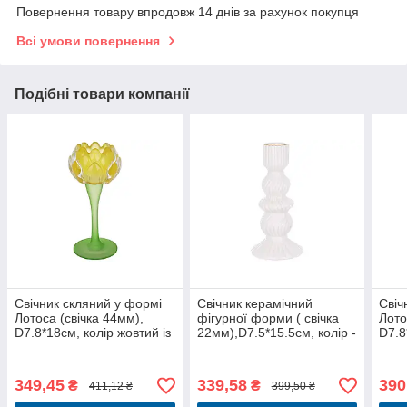
Повернення товару впродовж 14 днів за рахунок покупця
Всі умови повернення
Подібні товари компанії
Свічник скляний у формі
Свічник керамічний
Свіч
Лотоса (свічка 44мм),
фігурної форми ( свічка
Лото
D7.8*18см, колір жовтий із
22мм),D7.5*15.5см, колір -
D7.8
зеленим
білий
зел
349,45
339,58
390
₴
₴
411,12 ₴
399,50 ₴