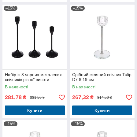
–15%
–15%
Набір із 3 чорних металевих
Срібний скляний свічник Tulip
свічників різної висоти
D7.8 19 см
В наявності
В наявності
281,78
267,32
₴
₴
331,50 ₴
314,50 ₴
Купити
Купити
–15%
–15%