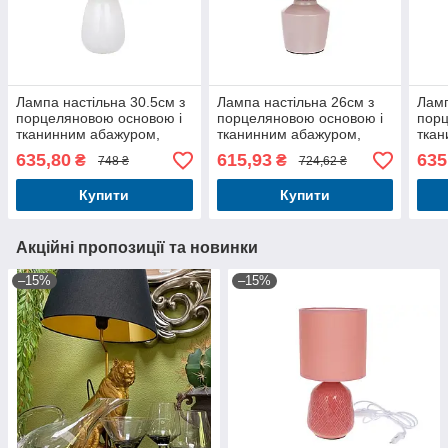
Лампа настільна 30.5см з
Лампа настільна 26см з
Ламп
порцеляновою основою і
порцеляновою основою і
порц
тканинним абажуром,
тканинним абажуром,
ткан
колір - білий
колір - пудровий
колі
635,80
615,93
635
₴
₴
748 ₴
724,62 ₴
Купити
Купити
Акційні пропозиції та новинки
–15%
–15%