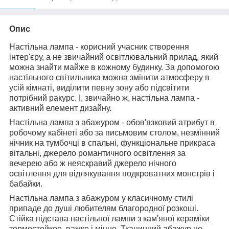
Опис
Настільна лампа - корисний учасник створення
інтер'єру, а не звичайний освітлювальний прилад, який
можна знайти майже в кожному будинку. За допомогою
настільного світильника можна змінити атмосферу в
усій кімнаті, виділити певну зону або підсвітити
потрібний ракурс. І, звичайно ж, настільна лампа -
активний елемент дизайну.
Настільна лампа з абажуром - обов'язковий атрибут в
робочому кабінеті або за письмовим столом, незмінний
нічник на тумбочці в спальні, функціональне прикраса
вітальні, джерело романтичного освітлення за
вечерею або ж неяскравий джерело нічного
освітлення для відлякування подкроватних монстрів і
бабайки.
Настільна лампа з абажуром у класичному стилі
припаде до душі любителям благородної розкоші.
Стійка підстава настільної лампи з кам'яної кераміки
термостойкое, важке і міцне. Тканинний абажур не