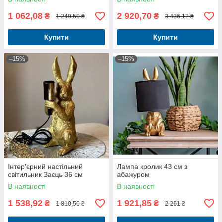
1 062,08
2 920,70
₴
₴
1 249,50 ₴
3 436,12 ₴
Купити
Купити
–15%
–15%
Інтер'єрний настільний
Лампа кролик 43 см з
світильник Заєць 36 см
абажуром
В наявності
В наявності
1 538,92
1 921,85
₴
₴
1 810,50 ₴
2 261 ₴