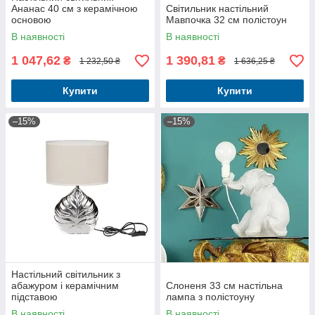
Ананас 40 см з керамічною
Світильник настільний
основою
Мавпочка 32 см полістоун
В наявності
В наявності
1 047,62
1 390,81
₴
₴
1 232,50 ₴
1 636,25 ₴
Купити
Купити
–15%
–15%
Настільний світильник з
абажуром і керамічним
Слоненя 33 см настільна
підставою
лампа з полістоуну
В наявності
В наявності