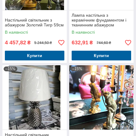
Лампа настільна з
Настільний світильник з
керамічним фундаментом і
абажуром Золотий Тигр 59см
тканинним абажуром
В наявності
В наявності
4 457,82
632,91
₴
₴
5 244,50 ₴
744,60 ₴
Купити
Купити
–15%
–15%
Настільний світильник