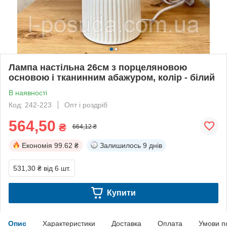
Лампа настільна 26см з порцеляновою
основою і тканинним абажуром, колір - білий
В наявності
Код: 242-223
Опт і роздріб
564,50
₴
664,12 ₴
Економія
99.62 ₴
Залишилось
9 днів
531,30 ₴
від 6 шт.
Купити
Опис
Характеристики
Доставка
Оплата
Умови п