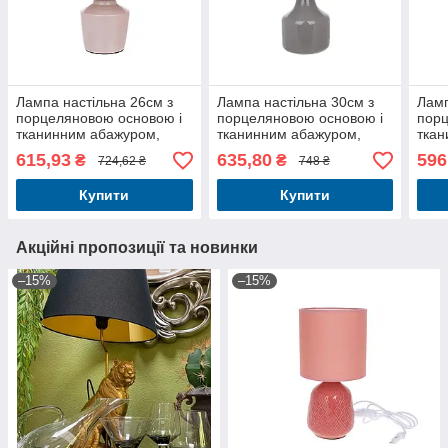
Лампа настільна 26см з
Лампа настільна 30см з
Ламп
порцеляновою основою і
порцеляновою основою і
порц
тканинним абажуром,
тканинним абажуром,
ткан
колір - пудровий
колір - сірий
колі
615,93
635,80
596
₴
₴
724,62 ₴
748 ₴
Купити
Купити
Акційні пропозиції та новинки
–15%
–15%