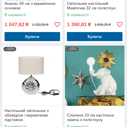
Ананас 40 см з керамічною
Світильник настільний
основою
Мавпочка 32 см полістоун
В наявності
В наявності
1 047,62
1 390,81
₴
₴
1 232,50 ₴
1 636,25 ₴
Купити
Купити
–15%
–15%
Настільний світильник з
абажуром і керамічним
Слоненя 33 см настільна
підставою
лампа з полістоуну
В наявності
В наявності