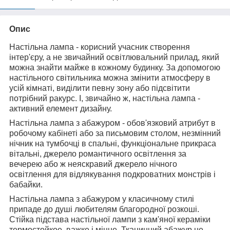
Опис
Настільна лампа - корисний учасник створення
інтер'єру, а не звичайний освітлювальний прилад, який
можна знайти майже в кожному будинку. За допомогою
настільного світильника можна змінити атмосферу в
усій кімнаті, виділити певну зону або підсвітити
потрібний ракурс. І, звичайно ж, настільна лампа -
активний елемент дизайну.
Настільна лампа з абажуром - обов'язковий атрибут в
робочому кабінеті або за письмовим столом, незмінний
нічник на тумбочці в спальні, функціональне прикраса
вітальні, джерело романтичного освітлення за
вечерею або ж неяскравий джерело нічного
освітлення для відлякування подкроватних монстрів і
бабайки.
Настільна лампа з абажуром у класичному стилі
припаде до душі любителям благородної розкоші.
Стійка підстава настільної лампи з кам'яної кераміки
термостойкое, важке і міцне. Тканинний абажур не