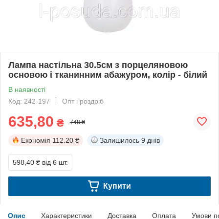
Лампа настільна 30.5см з порцеляновою
основою і тканинним абажуром, колір - білий
В наявності
Код: 242-197
Опт і роздріб
635,80
₴
748 ₴
Економія
112.20 ₴
Залишилось
9 днів
598,40 ₴
від 6 шт.
Купити
Опис
Характеристики
Доставка
Оплата
Умови п