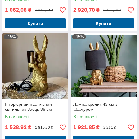
1 062,08
2 920,70
₴
₴
1 249,50 ₴
3 436,12 ₴
Купити
Купити
–15%
–15%
Інтер'єрний настільний
Лампа кролик 43 см з
світильник Заєць 36 см
абажуром
В наявності
В наявності
1 538,92
1 921,85
₴
₴
1 810,50 ₴
2 261 ₴