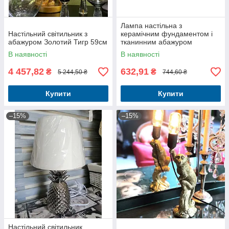
Лампа настільна з
Настільний світильник з
керамічним фундаментом і
абажуром Золотий Тигр 59см
тканинним абажуром
В наявності
В наявності
4 457,82
632,91
₴
₴
5 244,50 ₴
744,60 ₴
Купити
Купити
–15%
–15%
Настільний світильник