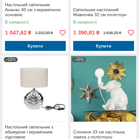
Настільний світильник
Ананас 40 см з керамічною
Світильник настільний
основою
Мавпочка 32 см полістоун
В наявності
В наявності
1 047,62
1 390,81
₴
₴
1 232,50 ₴
1 636,25 ₴
Купити
Купити
–15%
–15%
Настільний світильник з
абажуром і керамічним
Слоненя 33 см настільна
підставою
лампа з полістоуну