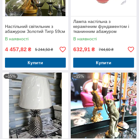
Лампа настільна з
Настільний світильник з
керамічним фундаментом і
абажуром Золотий Тигр 59см
тканинним абажуром
В наявності
В наявності
4 457,82
632,91
₴
₴
5 244,50 ₴
744,60 ₴
Купити
Купити
–15%
–15%