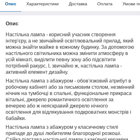
Опис
Характеристики
Доставка
Оплата
Умови п
Опис
Настільна лампа - корисний учасник створення
інтер'єру, а не звичайний освітлювальний прилад, який
можна знайти майже в кожному будинку. За допомогою
настільного світильника можна змінити атмосферу в
усій кімнаті, виділити певну зону або підсвітити
потрібний ракурс. І, звичайно ж, настільна лампа -
активний елемент дизайну.
Настільна лампа з абажуром - обов'язковий атрибут в
робочому кабінеті або за письмовим столом, незмінний
нічник на тумбочці в спальні, функціональне прикраса
вітальні, джерело романтичного освітлення за
вечерею або ж неяскравий джерело нічного
освітлення для відлякування подкроватних монстрів і
бабайки.
Настільна лампа з абажуром у класичному стилі
припаде до душі любителям благородної розкоші.
Стійка підстава настільної лампи з кам'яної кераміки