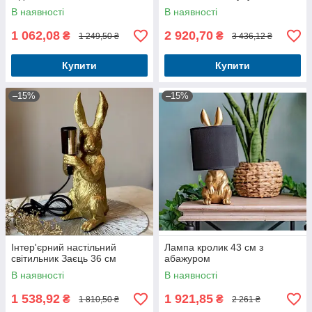
В наявності
В наявності
1 062,08
2 920,70
₴
₴
1 249,50 ₴
3 436,12 ₴
Купити
Купити
–15%
–15%
Інтер'єрний настільний
Лампа кролик 43 см з
світильник Заєць 36 см
абажуром
В наявності
В наявності
1 538,92
1 921,85
₴
₴
1 810,50 ₴
2 261 ₴