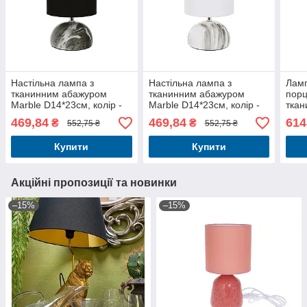
Настільна лампа з
Настільна лампа з
Ламп
тканинним абажуром
тканинним абажуром
порц
Marble D14*23см, колір -
Marble D14*23см, колір -
ткан
чорний
білий
колі
469,84
469,84
614
₴
₴
552,75 ₴
552,75 ₴
Купити
Купити
Акційні пропозиції та новинки
–15%
–15%