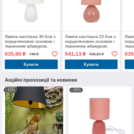
Лампа настільна 30.5см з
Лампа настільна 23.5см з
Ламп
порцеляновою основою і
порцеляновою основою і
порц
тканинним абажуром,
тканинним абажуром,
ткан
колір - білий
колір рожево - персиковий
колі
635,80
541,13
635
₴
₴
748 ₴
636,62 ₴
Купити
Купити
Акційні пропозиції та новинки
–15%
–15%