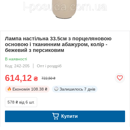
Лампа настільна 33.5см з порцеляновою
основою і тканинним абажуром, колір -
бежевий з персиковим
В наявності
Код: 242-205
Опт і роздріб
614,12
₴
722,50 ₴
Економія
108.38 ₴
Залишилось
7 днів
578 ₴
від 6 шт.
Купити