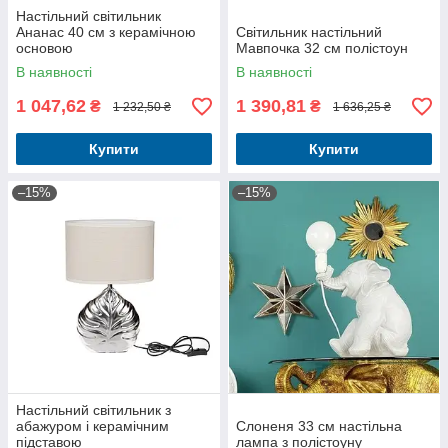
Настільний світильник
Ананас 40 см з керамічною
Світильник настільний
основою
Мавпочка 32 см полістоун
В наявності
В наявності
1 047,62
1 390,81
₴
₴
1 232,50 ₴
1 636,25 ₴
Купити
Купити
–15%
–15%
Настільний світильник з
абажуром і керамічним
Слоненя 33 см настільна
підставою
лампа з полістоуну