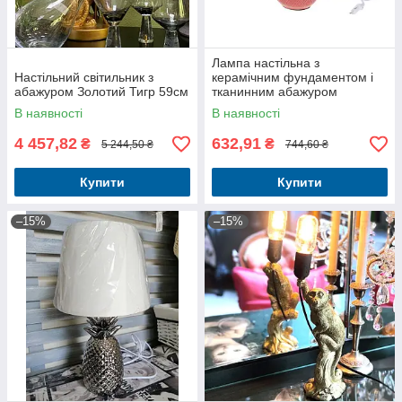
Лампа настільна з
Настільний світильник з
керамічним фундаментом і
абажуром Золотий Тигр 59см
тканинним абажуром
В наявності
В наявності
4 457,82
632,91
₴
₴
5 244,50 ₴
744,60 ₴
Купити
Купити
–15%
–15%