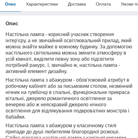
Опис
Характеристики
Доставка
Оплата
Умови п
Опис
Настільна лампа - корисний учасник створення
інтер'єру, а не звичайний освітлювальний прилад, який
можна знайти майже в кожному будинку. За допомогою
настільного світильника можна змінити атмосферу в
усій кімнаті, виділити певну зону або підсвітити
потрібний ракурс. І, звичайно ж, настільна лампа -
активний елемент дизайну.
Настільна лампа з абажуром - обов'язковий атрибут в
робочому кабінеті або за письмовим столом, незмінний
нічник на тумбочці в спальні, функціональне прикраса
вітальні, джерело романтичного освітлення за
вечерею або ж неяскравий джерело нічного
освітлення для відлякування подкроватних монстрів і
бабайки.
Настільна лампа з абажуром у класичному стилі
припаде до душі любителям благородної розкоші.
Стійка підстава настільної лампи з кам'яної кераміки