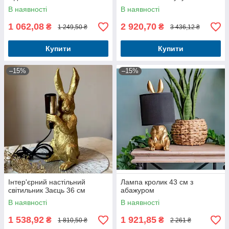
В наявності
В наявності
1 062,08
2 920,70
₴
₴
1 249,50 ₴
3 436,12 ₴
Купити
Купити
–15%
–15%
Інтер'єрний настільний
Лампа кролик 43 см з
світильник Заєць 36 см
абажуром
В наявності
В наявності
1 538,92
1 921,85
₴
₴
1 810,50 ₴
2 261 ₴