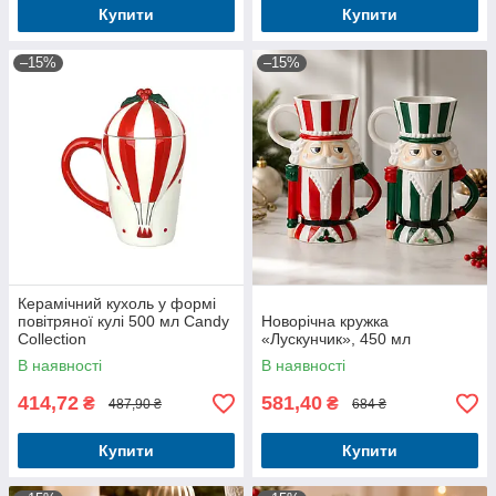
Купити
Купити
–15%
–15%
Керамічний кухоль у формі
повітряної кулі 500 мл Candy
Новорічна кружка
Collection
«Лускунчик», 450 мл
В наявності
В наявності
414,72
581,40
₴
₴
487,90 ₴
684 ₴
Купити
Купити