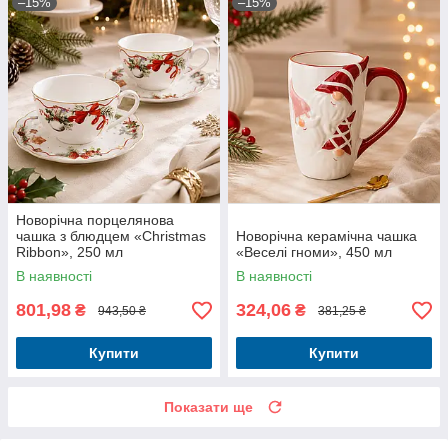
–15%
–15%
Новорічна порцелянова
чашка з блюдцем «Christmas
Новорічна керамічна чашка
Ribbon», 250 мл
«Веселі гноми», 450 мл
В наявності
В наявності
801,98
324,06
₴
₴
943,50 ₴
381,25 ₴
Купити
Купити
Показати ще