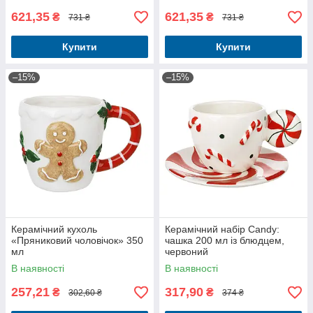
621,35
621,35
₴
₴
731 ₴
731 ₴
Купити
Купити
–15%
–15%
Керамічний кухоль
Керамічний набір Candy:
«Пряниковий чоловічок» 350
чашка 200 мл із блюдцем,
мл
червоний
В наявності
В наявності
257,21
317,90
₴
₴
302,60 ₴
374 ₴