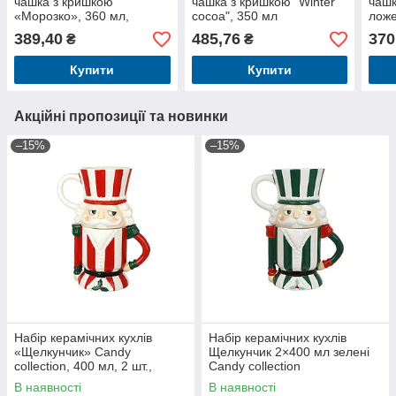
чашка з кришкою
чашка з кришкою "Winter
чашк
«Морозко», 360 мл,
cocoa", 350 мл
ложе
дизайн в асортименті
(Рандомний вибір
Весе
389,40
485,76
370
₴
₴
дизайну)
Купити
Купити
Акційні пропозиції та новинки
–15%
–15%
Набір керамічних кухлів
Набір керамічних кухлів
«Щелкунчик» Candy
Щелкунчик 2×400 мл зелені
collection, 400 мл, 2 шт.,
Candy collection
червоний
В наявності
В наявності