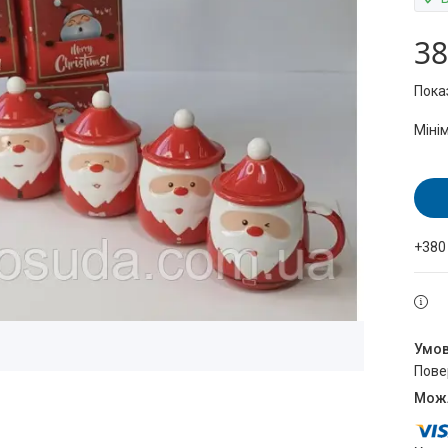
38
Пока
Міні
+380
пов