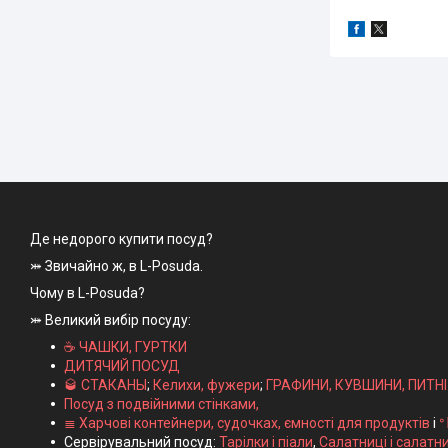
Де недорого купити посуд?
⤗ Звичайно ж, в L-Posuda.
Чому в L-Posuda?
⤗ Великий вибір посуду:
☕ ЧАШКИ, ГУРТКИ
ДИТЯЧИЙ ПОСУД
🥃 СТАКАНЫ
;
Келихи, фужери
;
ГРАФИНИ, КУВШИНИ, ПИТН
Посуд з подвійними стінками,
≣ Харчові контейнери, судочках, ємності для продуктів
і
ᐤ
Сервірувальний посуд:
Тарілки і піали
,
Салатниці і салатн