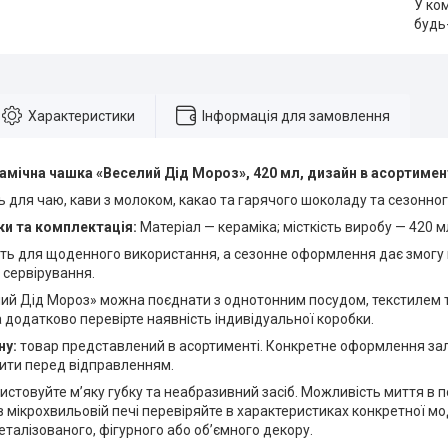
У ко
будь
Характеристики
Інформація для замовлення
амічна чашка «Веселий Дід Мороз», 420 мл, дизайн в асортимен
ь для чаю, кави з молоком, какао та гарячого шоколаду та сезонног
и та комплектація:
Матеріал — кераміка; місткість виробу — 420 м
ть для щоденного використання, а сезонне оформлення дає змогу 
 сервірування.
ий Дід Мороз» можна поєднати з однотонним посудом, текстилем 
додатково перевірте наявність індивідуальної коробки.
ну:
товар представлений в асортименті. Конкретне оформлення зале
нити перед відправленням.
истовуйте м’яку губку та неабразивний засіб. Можливість миття в 
 мікрохвильовій печі перевіряйте в характеристиках конкретної мо
еталізованого, фігурного або об’ємного декору.