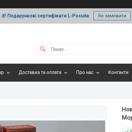
🎁
Подарункові сертифікати L-Posuda
Як замовити
ор
Доставка та оплата
Про нас
Контакти
Нов
Мор