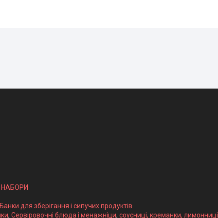
І НАБОРИ
 Банки для зберігання і сипучих продуктів
ики
,
Сервіровочні блюда і менажніци
,
соусниці, креманки, лимонниці