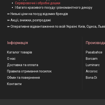
Сервіровочні і обробні дошки
І багато красивого посуду і різноманітного декору
⤗ Низькі ціни на посуд відомих брендів
⤗ Акції, знижки, розпродажі
⤗ Оперативне відвантаження по всій Україні: Київ, Одеса, Льв
Інформація
Производ
Каталог товарів
Pasabahce
О нас
Borcam
Доставка та оплата
Luminarc
Правила отримання посилок
Arcoroc
Обмін та повернення
Bona Di
Контакти