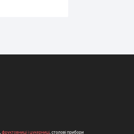
,
фруктовниці і цукерниці
, столові прибори