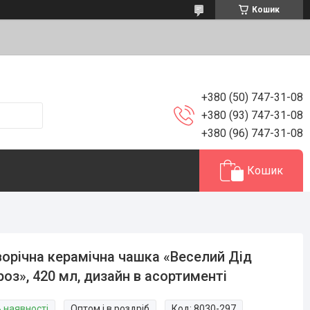
Кошик
+380 (50) 747-31-08
+380 (93) 747-31-08
+380 (96) 747-31-08
Кошик
орічна керамічна чашка «Веселий Дід
оз», 420 мл, дизайн в асортименті
В наявності
Оптом і в роздріб
Код:
8030-297