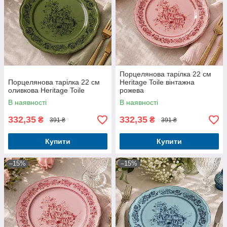
Порцелянова тарілка 22 см
Порцелянова тарілка 22 см
Heritage Toile вінтажна
оливкова Heritage Toile
рожева
В наявності
В наявності
332,35
332,35
₴
₴
391 ₴
391 ₴
Купити
Купити
–15%
–15%