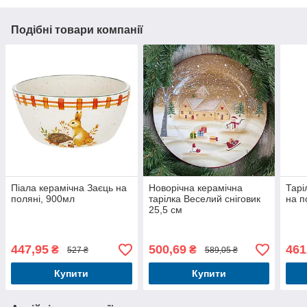
Подібні товари компанії
Піала керамічна Заєць на
Новорічна керамічна
Тарі
поляні, 900мл
тарілка Веселий сніговик
на п
25,5 см
447,95
500,69
461
₴
₴
527 ₴
589,05 ₴
Купити
Купити