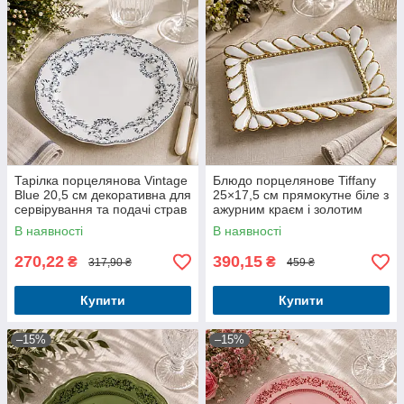
Тарілка порцелянова Vintage
Блюдо порцелянове Tiffany
Blue 20,5 см декоративна для
25×17,5 см прямокутне біле з
сервірування та подачі страв
ажурним краєм і золотим
декором
В наявності
В наявності
270,22
390,15
₴
₴
317,90 ₴
459 ₴
Купити
Купити
–15%
–15%