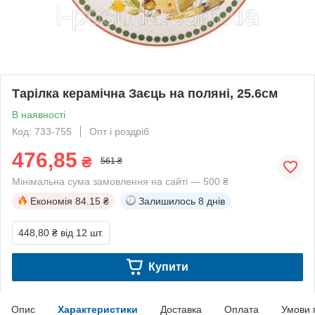
Тарілка керамічна Заєць на поляні, 25.6см
В наявності
Код: 733-755
Опт і роздріб
476,85
₴
561 ₴
Мінімальна сума замовлення на сайті — 500 ₴
Економія
84.15 ₴
Залишилось
8 днів
448,80 ₴
від 12 шт.
Купити
Опис
Характеристики
Доставка
Оплата
Умови 