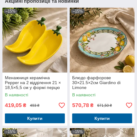
Акційні пропозиції та новинки
–15%
–15%
Менажниця керамічна
Блюдо фарфорове
Pepper на 2 відділення 21 ×
30×21.5×2см Giardino di
18,5×5,5 см у формі перцю
Limone
В наявності
В наявності
419,05
570,78
₴
₴
493 ₴
671,50 ₴
Купити
Купити
–15%
–15%