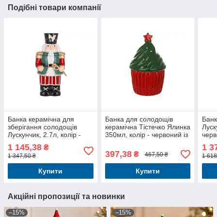
Подібні товари компанії
Банка керамічна для
Банка для солодощів
Банк
зберігання солодощів
керамічна Тістечко Ялинка
Луск
Лускунчик, 2.7л, колір -
350мл, колір - червоний із
чер
зелений
зеленим
1 145,38
1 3
₴
397,38
₴
467,50 ₴
1 347,50 ₴
1 618
Купити
Купити
Акційні пропозиції та новинки
–15%
–15%