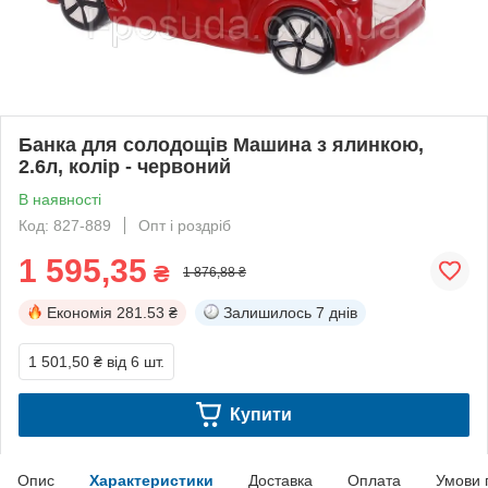
Банка для солодощів Машина з ялинкою,
2.6л, колір - червоний
В наявності
Код: 827-889
Опт і роздріб
1 595,35
₴
1 876,88 ₴
Економія
281.53 ₴
Залишилось
7 днів
1 501,50 ₴
від 6 шт.
Купити
Опис
Характеристики
Доставка
Оплата
Умови 