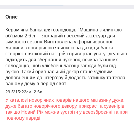
Опис
Керамічна банка для солодощів "Машина з ялинкою"
об'ємом 2.6 л — яскравий і веселий аксесуар для
зимового сезону. Виготовлена у формі червоної
машини з новорічною ялинкою на даху, ця банка
створює святковий настрій і привертає увагу. Ідеально
підходить для зберігання цукерок, печива та інших
солодощів, щоб улюблені ласощі завжди були під
рукою. Такий оригінальний декор стане чудовим
доповненням до інтер’єру й додасть затишку та тепла
вашому дому в період свят.
29.5*15*22см, 2.6л
У каталозі новорічних товарів нашого магазину дуже,
дуже багато новорічного декору, прикрас та сувенірів,
так що Новий Рік можна зустріти у всеозброєнні та при
повному параді