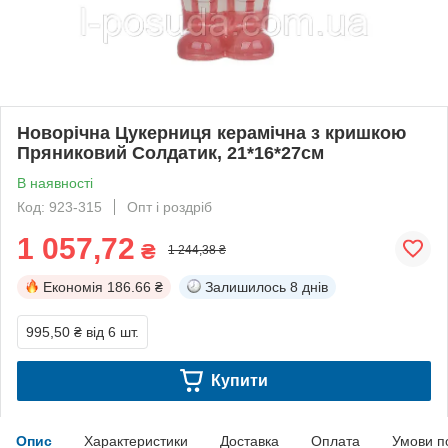
Новорічна Цукерниця керамічна з кришкою
Пряниковий Солдатик, 21*16*27см
В наявності
Код: 923-315
Опт і роздріб
1 057,72
₴
1 244,38 ₴
Економія
186.66 ₴
Залишилось
8 днів
995,50 ₴
від 6 шт.
Купити
Опис
Характеристики
Доставка
Оплата
Умови п