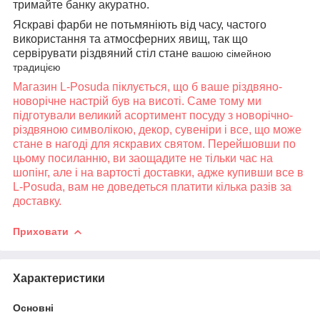
тримайте банку акуратно.
Яскраві фарби не потьмяніють від часу, частого
використання та атмосферних явищ, так що
сервірувати різдвяний стіл стане
вашою сімейною
традицією
Магазин L-Posuda піклується, що б ваше різдвяно-
новорічне настрій був на висоті. Саме тому ми
підготували великий асортимент посуду з новорічно-
різдвяною символікою, декор, сувеніри і все, що може
стане в нагоді для яскравих святом. Перейшовши по
цьому посиланню, ви заощадите не тільки час на
шопінг, але і на вартості доставки, адже купивши все в
L-Posuda, вам не доведеться платити кілька разів за
доставку.
Приховати
Характеристики
Основні