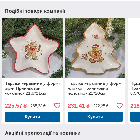
Подібні товари компанії
Тарілка керамічна у формі
Тарілка керамічна у формі
Підс
зірки Пряниковий
ялинки Пряниковий
Прян
чоловічок 21.6*21см
чоловічок 21*20см
8.5*
новорічний посуд
новорічний посуд
225,57
231,41
216
₴
₴
265,38 ₴
272,25 ₴
Купити
Купити
Акційні пропозиції та новинки