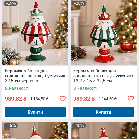
–15%
–15%
Керамічна банка для
Керамічна банка для
солодощів на ніжці Лускунчик
солодощів на ніжці Лускунчик
32,5 см червона
16,2 × 15 × 32,5 см
В наявності
В наявності
989,82
989,82
₴
₴
1 164,50 ₴
1 164,50 ₴
Купити
Купити
–15%
–15%