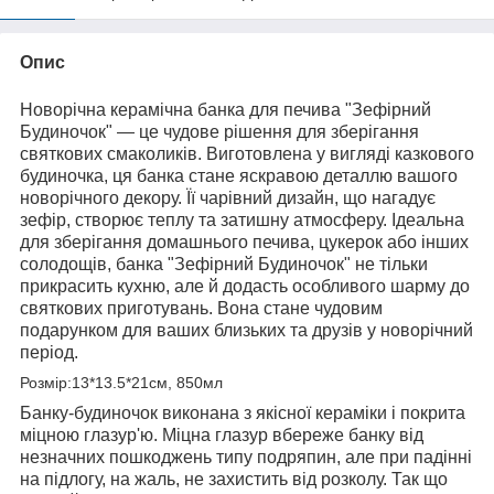
Опис
Новорічна керамічна банка для печива "Зефірний
Будиночок" — це чудове рішення для зберігання
святкових смаколиків. Виготовлена у вигляді казкового
будиночка, ця банка стане яскравою деталлю вашого
новорічного декору. Її чарівний дизайн, що нагадує
зефір, створює теплу та затишну атмосферу. Ідеальна
для зберігання домашнього печива, цукерок або інших
солодощів, банка "Зефірний Будиночок" не тільки
прикрасить кухню, але й додасть особливого шарму до
святкових приготувань. Вона стане чудовим
подарунком для ваших близьких та друзів у новорічний
період.
Розмір:13*13.5*21см, 850мл
Банку-будиночок виконана з якісної кераміки і покрита
міцною глазур'ю. Міцна глазур вбереже банку від
незначних пошкоджень типу подряпин, але при падінні
на підлогу, на жаль, не захистить від розколу. Так що