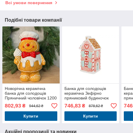
Всі умови повернення
Подібні товари компанії
Новорічна керамічна
Банка для солодощів
Банк
банка для солодощів
керамічна Зефірно
кера
Пряничний чоловічок 1200
пряниковий будиночок
прян
мл
1000 мл колір рожевий
1000
802,93
746,83
746
₴
₴
944,62 ₴
878,62 ₴
Купити
Купити
Акційні пропозиції та новинки