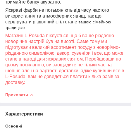
тримайте банку акуратно.
Яскраві фарби не потьмяніють від часу, частого
використання та атмосферних явищ, так що
сервірувати різдвяний стіл стане
вашою сімейною
традицією
Магазин L-Posuda піклується, що б ваше різдвяно-
новорічне настрій був на висоті. Саме тому ми
підготували великий асортимент посуду з новорічно-
різдвяною символікою, декор, сувеніри і все, що може
стане в нагоді для яскравих святом. Перейшовши по
цьому посиланню, ви заощадите не тільки час на
шопінг, але і на вартості доставки, адже купивши все в
L-Posuda, вам не доведеться платити кілька разів за
доставку.
Приховати
Характеристики
Основні