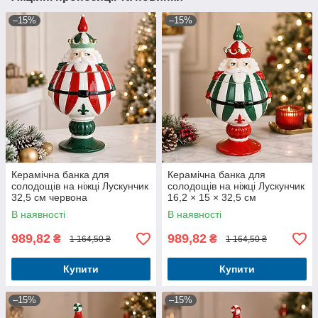
–15%
–15%
Керамічна банка для
Керамічна банка для
солодощів на ніжці Лускунчик
солодощів на ніжці Лускунчик
32,5 см червона
16,2 × 15 × 32,5 см
В наявності
В наявності
989,82
989,82
₴
₴
1 164,50 ₴
1 164,50 ₴
Купити
Купити
–15%
–15%