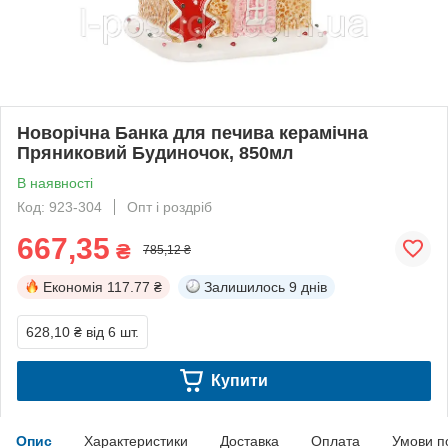
Новорічна Банка для печива керамічна
Пряниковий Будиночок, 850мл
В наявності
Код: 923-304
Опт і роздріб
667,35
₴
785,12 ₴
Економія
117.77 ₴
Залишилось
9 днів
628,10 ₴
від 6 шт.
Купити
Опис
Характеристики
Доставка
Оплата
Умови п