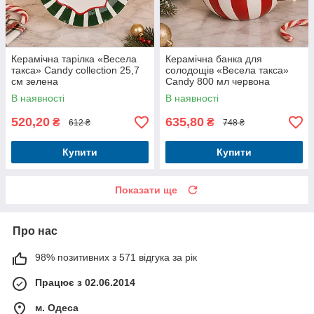
Керамічна тарілка «Весела
Керамічна банка для
такса» Candy collection 25,7
солодощів «Весела такса»
см зелена
Candy 800 мл червона
В наявності
В наявності
520,20
635,80
₴
₴
612 ₴
748 ₴
Купити
Купити
Показати ще
Про нас
98% позитивних з 571 відгука за рік
Працює з 02.06.2014
м. Одеса