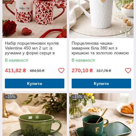
Набір порцелянових кухлів
Порцелянова чашка-
Valentine 450 мл 2 шт. із
заварник біла 380 мл з
ручками у формі серця в
кришкою та золотою ложкою
подарунковому пакованні
В наявності
В наявності
411,82
270,10
₴
₴
484,50 ₴
317,76 ₴
Купити
Купити
–15%
–15%