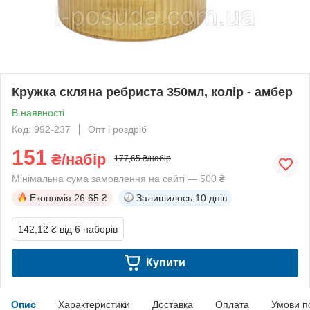
Кружка скляна ребриста 350мл, колір - амбер
В наявності
Код: 992-237
Опт і роздріб
151
₴/набір
177,65 ₴/набір
Мінімальна сума замовлення на сайті — 500 ₴
Економія
26.65 ₴
Залишилось
10 днів
142,12 ₴
від 6 наборів
Купити
Опис
Характеристики
Доставка
Оплата
Умови п