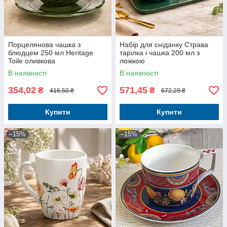
Порцелянова чашка з
Набір для сніданку Страва
блюдцем 250 мл Heritage
тарілка і чашка 200 мл з
Toile оливкова
ложкою
В наявності
В наявності
354,02
571,45
₴
₴
416,50 ₴
672,29 ₴
Купити
Купити
–15%
–15%