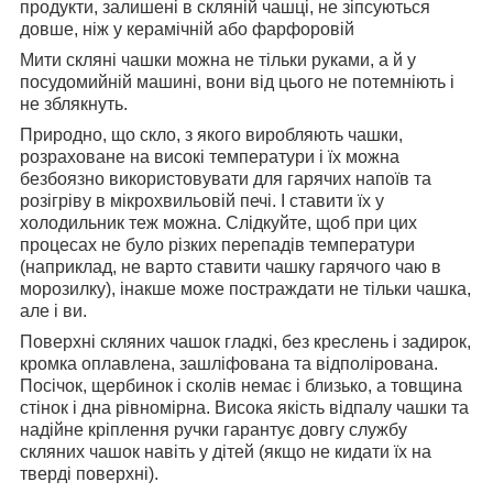
продукти, залишені в скляній чашці, не зіпсуються
довше, ніж у керамічній або фарфоровій
Мити скляні чашки можна не тільки руками, а й у
посудомийній машині, вони від цього не потемніють і
не зблякнуть.
Природно, що скло, з якого виробляють чашки,
розраховане на високі температури і їх можна
безбоязно використовувати для гарячих напоїв та
розігріву в мікрохвильовій печі. І ставити їх у
холодильник теж можна. Слідкуйте, щоб при цих
процесах не було різких перепадів температури
(наприклад, не варто ставити чашку гарячого чаю в
морозилку), інакше може постраждати не тільки чашка,
але і ви.
Поверхні скляних чашок гладкі, без креслень і задирок,
кромка оплавлена, зашліфована та відполірована.
Посічок, щербинок і сколів немає і близько, а товщина
стінок і дна рівномірна. Висока якість відпалу чашки та
надійне кріплення ручки гарантує довгу службу
скляних чашок навіть у дітей (якщо не кидати їх на
тверді поверхні).