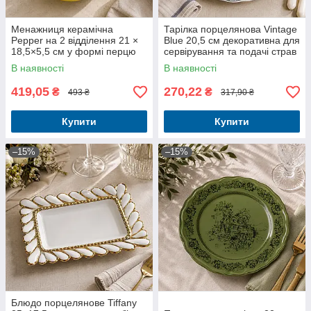
Менажниця керамічна
Тарілка порцелянова Vintage
Pepper на 2 відділення 21 ×
Blue 20,5 см декоративна для
18,5×5,5 см у формі перцю
сервірування та подачі страв
В наявності
В наявності
419,05
270,22
₴
₴
493 ₴
317,90 ₴
Купити
Купити
–15%
–15%
Блюдо порцелянове Tiffany