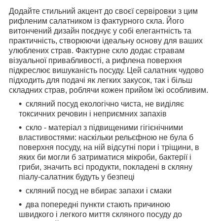
Додайте стильний акцент до своєї сервіровки з цим
рифленим салатником із фактурного скла. Його
витончений дизайн поєднує у собі елегантність та
практичність, створюючи ідеальну основу для ваших
улюблених страв. Фактурне скло додає стравам
візуальної привабливості, а рифлена поверхня
підкреслює вишуканість посуду. Цей салатник чудово
підходить для подачі як легких закусок, так і більш
складних страв, роблячи кожен прийом їжі особливим.
скляний посуд екологічно чиста, не виділяє
токсичних речовин і неприємних запахів
скло - матеріал з підвищеними гігієнічними
властивостями: наскільки рельєфною не була б
поверхня посуду, на ній відсутні пори і тріщини, в
яких би могли б затриматися мікроби, бактерії і
гриби, значить всі продукти, покладені в скляну
піалу-салатник будуть у безпеці
скляний посуд не вбирає запахи і смаки
два попередні пункти стають причиною
швидкого і легкого миття скляного посуду до