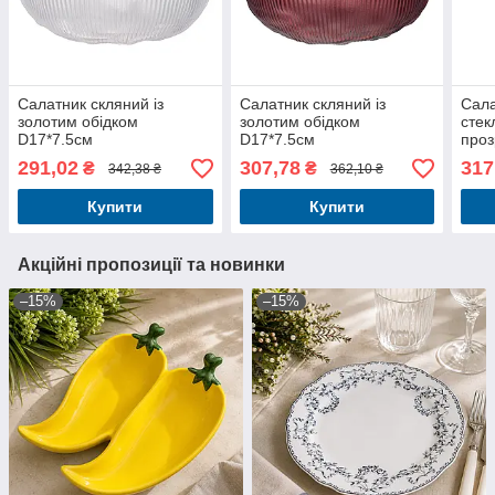
Салатник скляний із
Салатник скляний із
Сала
золотим обідком
золотим обідком
сте
D17*7.5см
D17*7.5см
проз
D20*
291,02
307,78
317
₴
₴
342,38 ₴
362,10 ₴
Купити
Купити
Акційні пропозиції та новинки
–15%
–15%