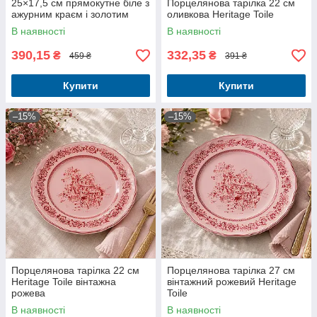
25×17,5 см прямокутне біле з
Порцелянова тарілка 22 см
ажурним краєм і золотим
оливкова Heritage Toile
декором
В наявності
В наявності
390,15
332,35
₴
₴
459 ₴
391 ₴
Купити
Купити
–15%
–15%
Порцелянова тарілка 22 см
Порцелянова тарілка 27 см
Heritage Toile вінтажна
вінтажний рожевий Heritage
рожева
Toile
В наявності
В наявності