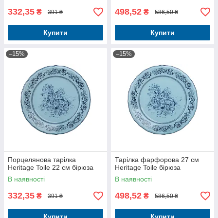
332,35
498,52
₴
₴
391 ₴
586,50 ₴
Купити
Купити
–15%
–15%
Порцелянова тарілка
Тарілка фарфорова 27 см
Heritage Toile 22 см бірюза
Heritage Toile бірюза
В наявності
В наявності
332,35
498,52
₴
₴
391 ₴
586,50 ₴
Купити
Купити