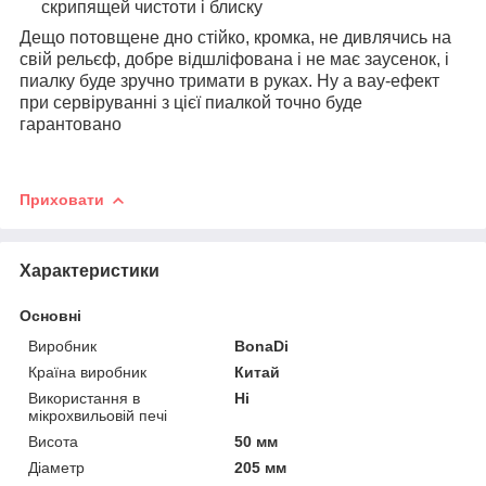
скрипящей чистоти і блиску
Дещо потовщене дно стійко, кромка, не дивлячись на
свій рельєф, добре відшліфована і не має заусенок, і
пиалку буде зручно тримати в руках. Ну а вау-ефект
при сервіруванні з цієї пиалкой точно буде
гарантовано
Приховати
Характеристики
Основні
Виробник
BonaDi
Країна виробник
Китай
Використання в
Ні
мікрохвильовій печі
Висота
50 мм
Діаметр
205 мм