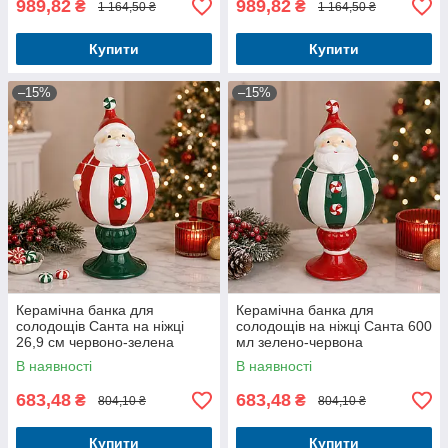
989,82
989,82
₴
₴
1 164,50 ₴
1 164,50 ₴
Купити
Купити
–15%
–15%
Керамічна банка для
Керамічна банка для
солодощів Санта на ніжці
солодощів на ніжці Санта 600
26,9 см червоно-зелена
мл зелено-червона
В наявності
В наявності
683,48
683,48
₴
₴
804,10 ₴
804,10 ₴
Купити
Купити