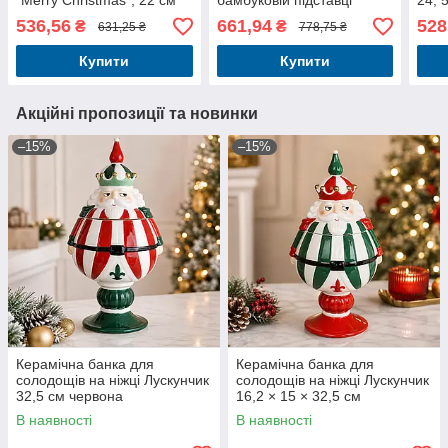
"Merry Christmas", 22 см
бамбуковій підставці
24, 
"Merry Christmas", 24,5 см
536,56
661,94
528
₴
₴
631,25 ₴
778,75 ₴
Купити
Купити
Акційні пропозиції та новинки
–15%
–15%
Керамічна банка для
Керамічна банка для
солодощів на ніжці Лускунчик
солодощів на ніжці Лускунчик
32,5 см червона
16,2 × 15 × 32,5 см
В наявності
В наявності