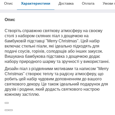
Опис
Характеристики
Доставка
Оплата
Умови 
Опис
Створіть справжню святкову атмосферу на своєму
столі з набором скляних піал з дощечкою на
бамбуковій підставці "Merry Christmas". Цей набір
включає стильні піали, які ідеально підходять для
подачі соусів, горіхів, солодощів або інших закусок.
Вишукана бамбукова підставка з дощечкою додає
набору природного шарму та зручності у використанні.
Дизайн піал з різдвяними мотивами та написом "Merry
Christmas" створює теплу та радісну атмосферу, що
робить цей набір чудовим доповненням до вашого
святкового декору. Це також ідеальний подарунок для
друзів і родини, який додасть святкового настрою
кожному застіллю.