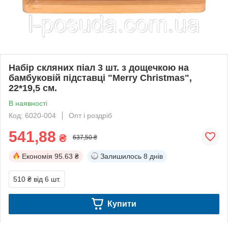
Набір скляних піал 3 шт. з дощечкою на
бамбуковій підставці "Merry Christmas",
22*19,5 см.
В наявності
Код: 6020-004
Опт і роздріб
541,88
₴
637,50 ₴
Економія
95.63 ₴
Залишилось
8 днів
510 ₴
від 6 шт.
Купити