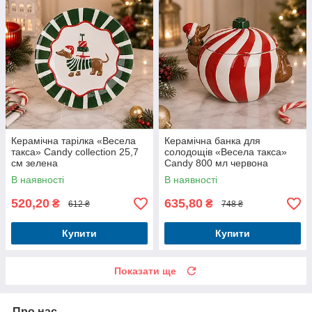
Керамічна тарілка «Весела
Керамічна банка для
такса» Candy collection 25,7
солодощів «Весела такса»
см зелена
Candy 800 мл червона
В наявності
В наявності
520,20
635,80
₴
₴
612 ₴
748 ₴
Купити
Купити
Показати ще
Про нас