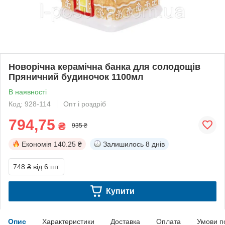
Новорічна керамічна банка для солодощів
Пряничний будиночок 1100мл
В наявності
Код: 928-114
Опт і роздріб
794,75
₴
935 ₴
Економія
140.25 ₴
Залишилось
8 днів
748 ₴
від 6 шт.
Купити
Опис
Характеристики
Доставка
Оплата
Умови п