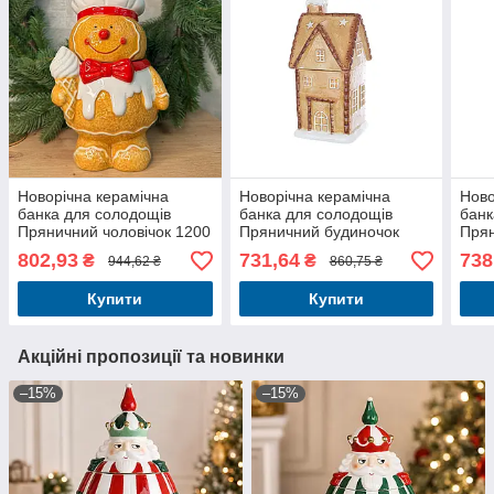
Новорічна керамічна
Новорічна керамічна
Ново
банка для солодощів
банка для солодощів
банк
Пряничний чоловічок 1200
Пряничний будиночок
Прян
мл
1000мл
100
802,93
731,64
738
₴
₴
944,62 ₴
860,75 ₴
Купити
Купити
Акційні пропозиції та новинки
–15%
–15%