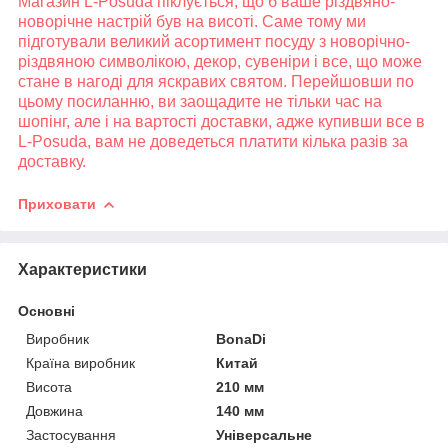
Магазин L-Posuda піклується, що б ваше різдвяно-
новорічне настрій був на висоті. Саме тому ми
підготували великий асортимент посуду з новорічно-
різдвяною символікою, декор, сувеніри і все, що може
стане в нагоді для яскравих святом. Перейшовши по
цьому посиланню, ви заощадите не тільки час на
шопінг, але і на вартості доставки, адже купивши все в
L-Posuda, вам не доведеться платити кілька разів за
доставку.
Приховати
Характеристики
Основні
Виробник
BonaDi
Країна виробник
Китай
Висота
210 мм
Довжина
140 мм
Застосування
Універсальне