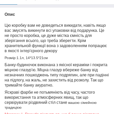
Опис
Цю коробку вам не доведеться викидати, навіть якщо
вас змусять викинути всі упаковки від подарунка. Це
не просто коробка, це дуже містка ємність для
зберігання всього, що треба зберегти. Крім
хранительной функції вона з задоволенням попрацює
в якості інтер'єрного декору
Розмір:1.1л, 14*13.5*21см
Банку-будиночок виконана з якісної кераміки і покрита
міцною глазур'ю. Міцна глазур вбереже банку від
незначних пошкоджень типу подряпин, але при падінні
на підлогу, на жаль, не захистить від розколу. Так що
тримайте банку акуратно.
Яскраві фарби не потьмяніють від часу, частого
використання та атмосферних явищ, так що
сервірувати різдвяний стіл стане
вашою сімейною
традицією