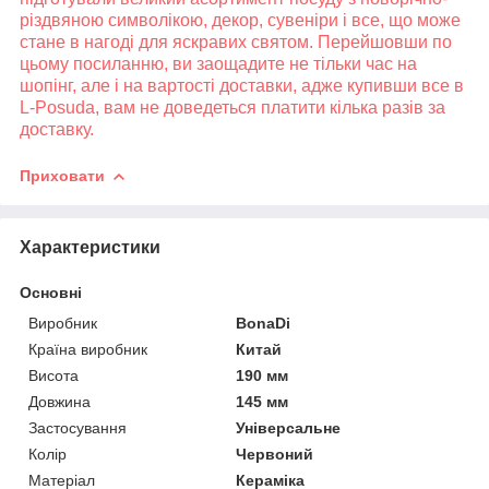
різдвяною символікою, декор, сувеніри і все, що може
стане в нагоді для яскравих святом. Перейшовши по
цьому посиланню, ви заощадите не тільки час на
шопінг, але і на вартості доставки, адже купивши все в
L-Posuda, вам не доведеться платити кілька разів за
доставку.
Приховати
Характеристики
Основні
Виробник
BonaDi
Країна виробник
Китай
Висота
190 мм
Довжина
145 мм
Застосування
Універсальне
Колір
Червоний
Матеріал
Кераміка