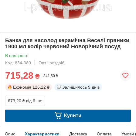
Банка для насолод керамічна Веселі пряники
1900 мл колір червоний Новорічний посуд
В наявності
Код: 834-380
Опт і роздріб
715,28
₴
841,50 ₴
Економія
126.22 ₴
Залишилось
9 днів
673,20 ₴
від 6 шт.
Купити
Опис
Характеристики
Доставка
Оплата
Умови 