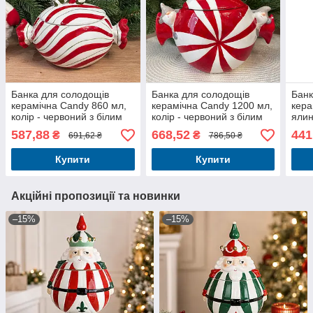
Банка для солодощів
Банка для солодощів
Банк
керамічна Candy 860 мл,
керамічна Candy 1200 мл,
кера
колір - червоний з білим
колір - червоний з білим
ялин
Новорічний посуд
Новорічний посуд
Ново
587,88
668,52
441
₴
₴
691,62 ₴
786,50 ₴
Купити
Купити
Акційні пропозиції та новинки
–15%
–15%