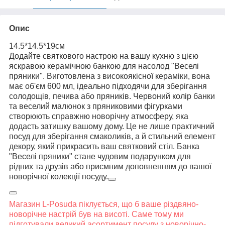
Опис
14.5*14.5*19см
Додайте святкового настрою на вашу кухню з цією
яскравою керамічною банкою для насолод "Веселі
пряники". Виготовлена з високоякісної кераміки, вона
має об'єм 600 мл, ідеально підходячи для зберігання
солодощів, печива або пряників. Червоний колір банки
та веселий малюнок з пряниковими фігурками
створюють справжню новорічну атмосферу, яка
додасть затишку вашому дому. Це не лише практичний
посуд для зберігання смаколиків, а й стильний елемент
декору, який прикрасить ваш святковий стіл. Банка
"Веселі пряники" стане чудовим подарунком для
рідних та друзів або приємним доповненням до вашої
новорічної колекції посуду.
Магазин L-Posuda піклується, що б ваше різдвяно-
новорічне настрій був на висоті. Саме тому ми
підготували великий асортимент посуду з новорічно-