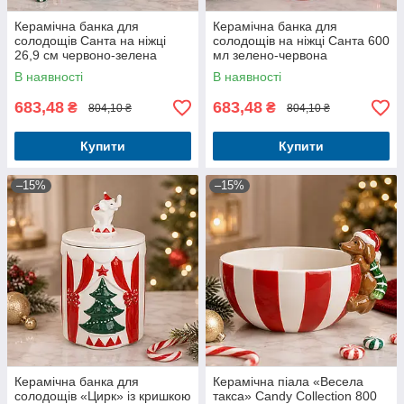
Керамічна банка для
Керамічна банка для
солодощів Санта на ніжці
солодощів на ніжці Санта 600
26,9 см червоно-зелена
мл зелено-червона
В наявності
В наявності
683,48
683,48
₴
₴
804,10 ₴
804,10 ₴
Купити
Купити
–15%
–15%
Керамічна банка для
Керамічна піала «Весела
солодощів «Цирк» із кришкою
такса» Candy Collection 800