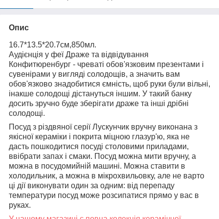
Опис
16.7*13.5*20.7см,850мл.
Аудієнція у феї Драже та відвідування
Конфитюренбург - чреваті обов'язковим презентами і
сувенірами у вигляді солодощів, а значить вам
обов'язково знадобитися ємність, щоб руки були вільні,
інакше солодощі дістануться іншим. У такий банку
досить зручно буде зберігати драже та інші дрібні
солодощі.
Посуд з різдвяної серії Лускунчик вручну виконана з
якісної кераміки і покрита міцною глазур'ю, яка не
дасть пошкодитися посуді столовими приладами,
ввібрати запах і смаки. Посуд можна мити вручну, а
можна в посудомийній машині. Можна ставити в
холодильник, а можна в мікрохвильовку, але не варто
ці дії виконувати один за одним: від перепаду
температури посуд може розсипатися прямо у вас в
руках.
У нашому магазині є повна колекція керамічної