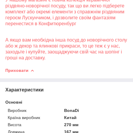
різдвяно-новорічної посуду, так що ви легко підберете
комплект або окремі елементи з справжнім різдвяним
героєм Лускунчиком, і дозволите своїм фантазіям
перенестися в Конфитюренбург
А якщо вам необхідна інша посуд до новорічного столу
або ж декор та ялинкові прикраси, то це теж є у нас,
заходьте і купуйте, заощаджуючи свій час на шопінг і
гроші на доставку.
Приховати
Характеристики
Основні
Виробник
BonaDi
Країна виробник
Китай
Висота
270 мм
Довжина
167 мм