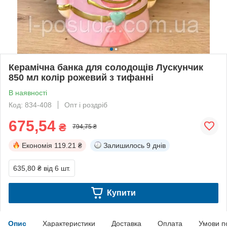
Керамічна банка для солодощів Лускунчик
850 мл колір рожевий з тифанні
В наявності
Код: 834-408
Опт і роздріб
675,54
₴
794,75 ₴
Економія
119.21 ₴
Залишилось
9 днів
635,80 ₴
від 6 шт.
Купити
Опис
Характеристики
Доставка
Оплата
Умови п