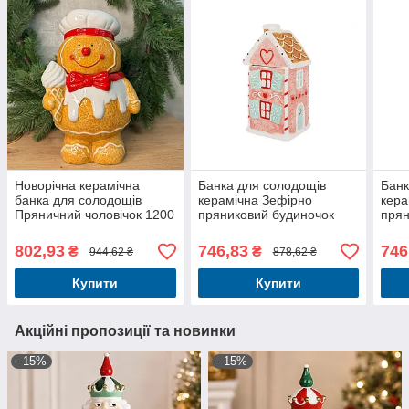
Новорічна керамічна
Банка для солодощів
Банк
банка для солодощів
керамічна Зефірно
кера
Пряничний чоловічок 1200
пряниковий будиночок
прян
мл
1000 мл колір рожевий
1000
802,93
746,83
746
₴
₴
944,62 ₴
878,62 ₴
Купити
Купити
Акційні пропозиції та новинки
–15%
–15%