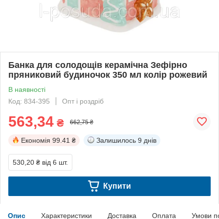
Банка для солодощів керамічна Зефірно
пряниковий будиночок 350 мл колір рожевий
В наявності
Код: 834-395
Опт і роздріб
563,34
₴
662,75 ₴
Економія
99.41 ₴
Залишилось
9 днів
530,20 ₴
від 6 шт.
Купити
Опис
Характеристики
Доставка
Оплата
Умови п