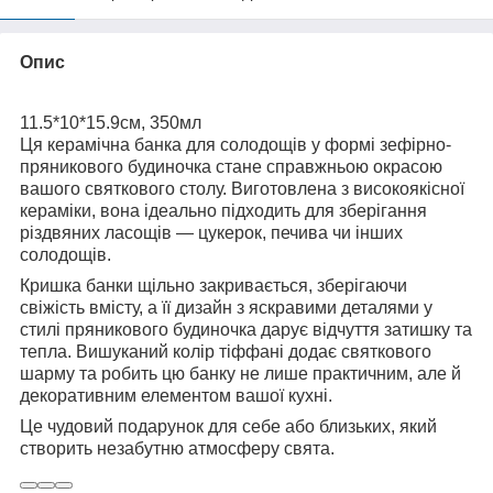
Опис
11.5*10*15.9см, 350мл
Ця керамічна банка для солодощів у формі зефірно-
пряникового будиночка стане справжньою окрасою
вашого святкового столу. Виготовлена з високоякісної
кераміки, вона ідеально підходить для зберігання
різдвяних ласощів — цукерок, печива чи інших
солодощів.
Кришка банки щільно закривається, зберігаючи
свіжість вмісту, а її дизайн з яскравими деталями у
стилі пряникового будиночка дарує відчуття затишку та
тепла. Вишуканий колір тіффані додає святкового
шарму та робить цю банку не лише практичним, але й
декоративним елементом вашої кухні.
Це чудовий подарунок для себе або близьких, який
створить незабутню атмосферу свята.