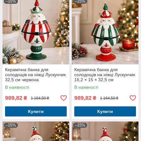
–15%
–15%
Керамічна банка для
Керамічна банка для
солодощів на ніжці Лускунчик
солодощів на ніжці Лускунчик
32,5 см червона
16,2 × 15 × 32,5 см
В наявності
В наявності
989,82
989,82
₴
₴
1 164,50 ₴
1 164,50 ₴
Купити
Купити
–15%
–15%