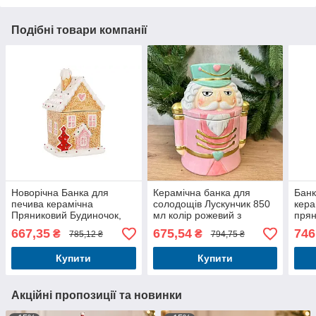
Подібні товари компанії
Новорічна Банка для
Керамічна банка для
Банк
печива керамічна
солодощів Лускунчик 850
кера
Пряниковий Будиночок,
мл колір рожевий з
прян
850мл
тифанні
1000
667,35
675,54
746
₴
₴
785,12 ₴
794,75 ₴
Купити
Купити
Акційні пропозиції та новинки